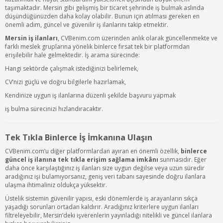
taşımaktadır. Mersin gibi gelişmiş bir ticaret şehrinde iş bulmak aslında
düşündüğünüzden daha kolay olabilir. Bunun için atılması gereken en
önemli adım, güncel ve güvenilir iş ilanlarını takip etmektir.
Mersin iş ilanları
, CVBenim.com üzerinden anlık olarak güncellenmekte ve
farklı meslek gruplarına yönelik binlerce fırsat tek bir platformdan
erişilebilir hale gelmektedir. İş arama sürecinde:
Hangi sektörde çalışmak istediğinizi belirlemek,
CV’nizi güçlü ve doğru bilgilerle hazırlamak,
Kendinize uygun iş ilanlarına düzenli şekilde başvuru yapmak
iş bulma sürecinizi hızlandıracaktır.
Tek Tıkla Binlerce İş İmkanına Ulaşın
CVBenim.com’u diğer platformlardan ayıran en önemli özellik,
binlerce
güncel iş ilanına tek tıkla erişim sağlama imkânı
sunmasıdır. Eğer
daha önce karşılaştığınız iş ilanları size uygun değilse veya uzun süredir
aradığınız işi bulamıyorsanız, geniş veri tabanı sayesinde doğru ilanlara
ulaşma ihtimaliniz oldukça yüksektir.
Üstelik sistemin güvenilir yapısı, eski dönemlerde iş arayanların sıkça
yaşadığı sorunları ortadan kaldırır. Aradığınız kriterlere uygun ilanları
filtreleyebilir, Mersin’deki işverenlerin yayınladığı nitelikli ve güncel ilanlara