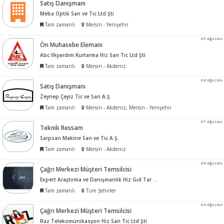
Satış Danışmanı
Meba Optik San ve Tic Ltd Şti
Tam zamanlı
Mersin - Yenişehir
05 Ağustos
Ön Muhasebe Elemanı
Abc İlkyardım Kurtarma Hiz San Tic Ltd Şti
Tam zamanlı
Mersin - Akdeniz
04 Ağustos
Satış Danışmanı
Zeynep Çeyiz Tic ve San A.Ş.
Tam zamanlı
Mersin - Akdeniz, Mersin - Yenişehir
07 Ağustos
Teknik Ressam
Sarpsan Makine San ve Tic A.Ş.
Tam zamanlı
Mersin - Akdeniz
04 Ağustos
Çağrı Merkezi Müşteri Temsilcisi
Expert Araştırma ve Danışmanlık Hiz Gıd Tar Hayv Tem İth İhr San ve Tic Ltd Şti
Tam zamanlı
Tüm Şehirler
04 Ağustos
Çağrı Merkezi Müşteri Temsilcisi
Raz Telekomünikasyon Hiz San Tic Ltd Şti