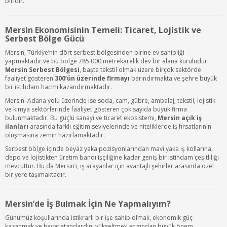
biridir.
Mersin Ekonomisinin Temeli: Ticaret, Lojistik ve
Serbest Bölge Gücü
Mersin, Türkiye’nin dört serbest bölgesinden birine ev sahipliği
yapmaktadır ve bu bölge 785.000 metrekarelik dev bir alana kuruludur.
Mersin Serbest Bölgesi
, başta tekstil olmak üzere birçok sektörde
faaliyet gösteren
300’ün üzerinde firmayı
barındırmakta ve şehre büyük
bir istihdam hacmi kazandırmaktadır.
Mersin–Adana yolu üzerinde ise soda, cam, gübre, ambalaj, tekstil, lojistik
ve kimya sektörlerinde faaliyet gösteren çok sayıda büyük firma
bulunmaktadır. Bu güçlü sanayi ve ticaret ekosistemi,
Mersin açık iş
ilanları
arasında farklı eğitim seviyelerinde ve niteliklerde iş fırsatlarının
oluşmasına zemin hazırlamaktadır.
Serbest bölge içinde beyaz yaka pozisyonlarından mavi yaka iş kollarına,
depo ve lojistikten üretim bandı işçiliğine kadar geniş bir istihdam çeşitliliği
mevcuttur. Bu da Mersin’i, iş arayanlar için avantajlı şehirler arasında özel
bir yere taşımaktadır.
Mersin’de İş Bulmak İçin Ne Yapmalıyım?
Günümüz koşullarında istikrarlı bir işe sahip olmak, ekonomik güç
kazanmak ve hayat standardını yükseltmek açısından büyük önem