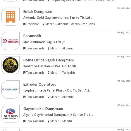
04 Ağustos
Emlak Danışmanı
Akdeniz Gold Gayrimenkul İnş San ve Tic Ltd Şti
Freelance
Mersin - Akdeniz, Mersin - Yenişehir
04 Ağustos
Paramedik
Mas Ambulans Sağlık Ltd Şti
Tam zamanlı
Mersin - Akdeniz
06 Ağustos
Home Office Sağlık Danışmanı
Kanlife Sağlık Dan ve Paz Tic Ltd Şti
Tam zamanlı
Mersin - Yenişehir
05 Ağustos
Extruder Operatörü
İzoplast Hitech Panel Plastik Dış Tic San A.Ş.
Tam zamanlı
Mersin - Akdeniz
05 Ağustos
Gayrimenkul Danışmanı
Alyans Gayrimenkul Danışmanlık San ve Tic Ltd Şti
Tam zamanlı
Mersin - Mezitli
04 Ağustos