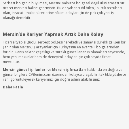
Serbest bölgenin büyümesi, Mersin’i yalnızca bölgesel değil uluslararası bir
ticaret merkezi haline getirmiştir. Bu da yabancı dil bilen, lojistik tecrübesi
olan, ihracat–ithalat süreçlerine hâkim adaylar için de pek çok yeni iş
olanağı demektir.
Mersin’de Kariyer Yapmak Artık Daha Kolay
Ticari altyapısı güçlü, serbest bölgesi hareketli ve sanayisi sürekli gelişen bir
şehir olan Mersin, iş arayanlar için Türkiye’nin en avantajlı bölgelerinden
biridir. Geniş sektör çeşitliliği ve sürekli güncellenen iş olanakları sayesinde,
hem yeni mezunlar hem de deneyimli adaylar için çok sayıda fırsat
mevcuttur.
Mersin güncel iş ilanları
ve
Mersin iş fırsatları
hakkında en doğru ve
güncel bilgilere CVBenim.com üzerinden kolayca ulaşabilir, tek tıkla yüzlerce
ilanı görüntüleyerek kariyeriniz için doğru adımı atabilirsiniz.
Daha Fazla