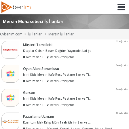
Mersin Muhasebeci İş İlanları
Cvbenim.com
İş İlanları
Mersin İş İlanları
07 Ağustos
Müşteri Temsilcisi
Kitaplar Gelsin Basım Dağıtım Yayımcılık Ltd Şti
Tam zamanlı
Mersin - Yenişehir
04 Ağustos
Oyun Alanı Sorumlusu
Mini Kids Mersin Kafe Rest Pastane San ve Tic Ltd Şti
Tam zamanlı
Mersin - Yenişehir
04 Ağustos
Garson
Mini Kids Mersin Kafe Rest Pastane San ve Tic Ltd Şti
Tam zamanlı
Mersin - Yenişehir
06 Ağustos
Pazarlama Uzmanı
Kuantum Mak Kalıp Müh Taah İth İhr San ve Tic Ltd Şti
Tam zamanlı
Yozgat, Kayseri, Ankara, Samsun, Adana, Mersin, İzmir