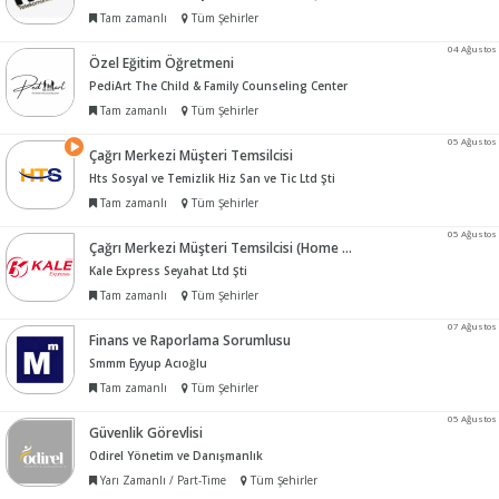
Tam zamanlı
Tüm Şehirler
04 Ağustos
Özel Eğitim Öğretmeni
PediArt The Child & Family Counseling Center
Tam zamanlı
Tüm Şehirler
05 Ağustos
Çağrı Merkezi Müşteri Temsilcisi
Hts Sosyal ve Temizlik Hiz San ve Tic Ltd Şti
Tam zamanlı
Tüm Şehirler
05 Ağustos
Çağrı Merkezi Müşteri Temsilcisi (Home Office)
Kale Express Seyahat Ltd Şti
Tam zamanlı
Tüm Şehirler
07 Ağustos
Finans ve Raporlama Sorumlusu
Smmm Eyyup Acıoğlu
Tam zamanlı
Tüm Şehirler
05 Ağustos
Güvenlik Görevlisi
Odirel Yönetim ve Danışmanlık
Yarı Zamanlı / Part-Time
Tüm Şehirler