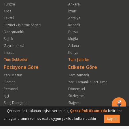
Turizm
Ankara
Gıda
İzmir
Tekstil
Antalya
Hizmet / İşletme Servisi
Kocaeli
Danışmanlık
Bursa
Sağlık
Muğla
Gayrimenkul
Adana
İmalat
Konya
Tüm Sektörler
Tüm Şehirler
Pozisyona Göre
Etikete Göre
Yeni Mezun
Tam zamanlı
Eleman
Yarı Zamanlı / Part-Time
Personel
Dönemsel
İşçi
Sözleşmeli
Satış Danışmanı
Stajyer
Öğrenci
Freelance
Çerezler ile toplanan kişisel verileriniz,
Çerez Politikamızda
belirtilen
Satış Elemanı
Yeni Mezun
amaçlarla sınırlı ve mevzuata uygun şekilde kullanılacaktır.
Kapat
Vasıfsız Eleman
Engelli