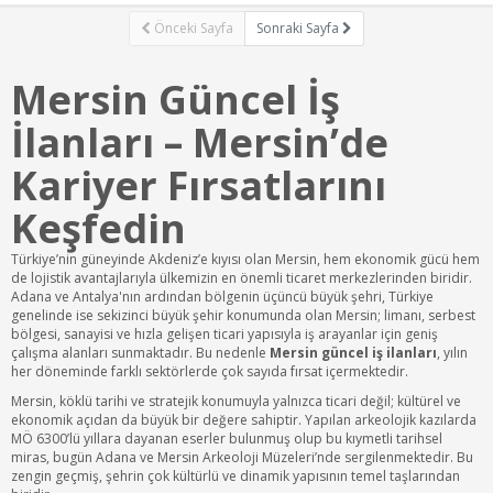
Önceki Sayfa
Sonraki Sayfa
Mersin Güncel İş
İlanları – Mersin’de
Kariyer Fırsatlarını
Keşfedin
Türkiye’nin güneyinde Akdeniz’e kıyısı olan Mersin, hem ekonomik gücü hem
de lojistik avantajlarıyla ülkemizin en önemli ticaret merkezlerinden biridir.
Adana ve Antalya'nın ardından bölgenin üçüncü büyük şehri, Türkiye
genelinde ise sekizinci büyük şehir konumunda olan Mersin; limanı, serbest
bölgesi, sanayisi ve hızla gelişen ticari yapısıyla iş arayanlar için geniş
çalışma alanları sunmaktadır. Bu nedenle
Mersin güncel iş ilanları
, yılın
her döneminde farklı sektörlerde çok sayıda fırsat içermektedir.
Mersin, köklü tarihi ve stratejik konumuyla yalnızca ticari değil; kültürel ve
ekonomik açıdan da büyük bir değere sahiptir. Yapılan arkeolojik kazılarda
MÖ 6300’lü yıllara dayanan eserler bulunmuş olup bu kıymetli tarihsel
miras, bugün Adana ve Mersin Arkeoloji Müzeleri’nde sergilenmektedir. Bu
zengin geçmiş, şehrin çok kültürlü ve dinamik yapısının temel taşlarından