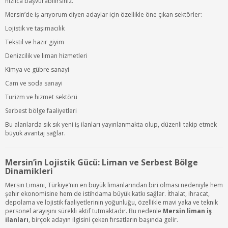
hızlıca başvurabilirsiniz.
Mersin’de iş arıyorum diyen adaylar için özellikle öne çıkan sektörler:
Lojistik ve taşımacılık
Tekstil ve hazır giyim
Denizcilik ve liman hizmetleri
Kimya ve gübre sanayi
Cam ve soda sanayi
Turizm ve hizmet sektörü
Serbest bölge faaliyetleri
Bu alanlarda sık sık yeni iş ilanları yayınlanmakta olup, düzenli takip etmek
büyük avantaj sağlar.
Mersin’in Lojistik Gücü: Liman ve Serbest Bölge
Dinamikleri
Mersin Limanı, Türkiye’nin en büyük limanlarından biri olması nedeniyle hem
şehir ekonomisine hem de istihdama büyük katkı sağlar. İthalat, ihracat,
depolama ve lojistik faaliyetlerinin yoğunluğu, özellikle mavi yaka ve teknik
personel arayışını sürekli aktif tutmaktadır. Bu nedenle
Mersin liman iş
ilanları
, birçok adayın ilgisini çeken fırsatların başında gelir.