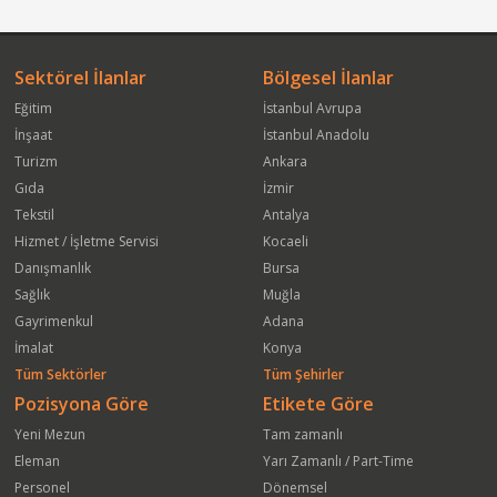
Sektörel İlanlar
Bölgesel İlanlar
Eğitim
İstanbul Avrupa
İnşaat
İstanbul Anadolu
Turizm
Ankara
Gıda
İzmir
Tekstil
Antalya
Hizmet / İşletme Servisi
Kocaeli
Danışmanlık
Bursa
Sağlık
Muğla
Gayrimenkul
Adana
İmalat
Konya
Tüm Sektörler
Tüm Şehirler
Pozisyona Göre
Etikete Göre
Yeni Mezun
Tam zamanlı
Eleman
Yarı Zamanlı / Part-Time
Personel
Dönemsel