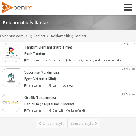
Reklamcılık İş İlanları
Cvbenim.com
İş İlanları
Reklamcılık İş İlanları
05 Ağustos
Tanıtım Elemanı (Part Time)
Renk Tanıtım
Yarı Zamanlı / Part-Time
Ankara - Çankaya, Ankara - Yenimahalle
03 Ağustos
Veteriner Yardımcısı
Egem Veteriner Kliniği
Tam zamanlı
İzmir - Bornova
03 Ağustos
Grafik Tasarımcısı
Denizli Kaşe Dijital Baskı Merkezi
Tam zamanlı
Denizli - Merkezefendi
Önceki Sayfa
Sonraki Sayfa