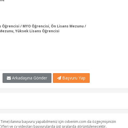
s Öğrencisi / MYO Öğrencisi, Ön Lisans Mezunu /
 Mezunu, Yüksek Lisans Öğrencisi
Arkadaşına Gönder
Başvuru Yap
t Time) ilanına başvuru yapabilmeniz için cvbenim.com da özgeçmişinizin
V’leri ve cv videoları başvurularda üst sıralarda görüntülenecektir.