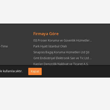
Firmaya Göre
ISS Proser Koruma ve Güvenlik Hizmetleri A.Ş.
t-Time
Park Hyatt İstanbul Oteli
Sinapsis Bagaj Koruma Hizmetleri Ltd Şti
Gmt Endüstriyel Elektronik San ve Tic Ltd Şti
Kaplan Denizcilik Nakliyat ve Ticaret A.Ş.
Yöre Süt Ürünleri Gıda ve İnşaat Pazarlama San Tic A.Ş.
e kullanılacaktır.
Kapat
APlus Hastane Otelcilik Hizmetleri A.Ş.
Acıbadem Sağlık Hizmetleri ve Ticaret A.Ş.
Fmc Metal Makina İmalat İnş San ve Tic Ltd Şti
Can Sanat Yayınları Yapım ve Dağıtım Tic ve San A.Ş.