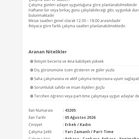
Çalışma günleri adayın uygunluğuna göre planlanabilmektedir
Haftanın bir veya birkaç günü çalışılabileceği gibi, uygunluk 
bulunmaktadır
Mesai saatleri genel olarak 12:30 – 18:00 arasındadır
İhtiyaca göre farklı çalışma saatleri planlanabilmektedir.
Aranan Nitelikler
İletişim becerisi ve ikna kabiliyeti yüksek
Dış görünümüne özen gösteren ve güler yüzlü
Saha çalışmasına ve aktif çalışma temposuna uyum sağlayab
Sorumluluk sahibi ve insan ilişkileri güçlü
Tercihen öğrenci veya part-time çalışmaya uygun adaylar değ
İlan Numarası
: 43205
İlan Tarihi
: 05 Ağustos 2026
Cinsiyet
: Erkek / Kadın
Çalışma Şekli
:
Yarı Zamanlı / Part-Time
Çalışma Yeri
: Ankara - Çankaya, Ankara - Yenimaha