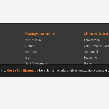
Pozisyona Göre
Etikete Göre
Yeni Mezun
Tam zamanlı
Eleman
Yarı Zamanlı / Par
Personel
Dönemsel
İşçi
Sözleşmeli
Satış Danışmanı
Stajyer
Öğrenci
Freelance
riniz,
Çerez Politikamızda
belirtilen amaçlarla sınırlı ve mevzuata uygun şekild
Satış Elemanı
Yeni Mezun
Vasıfsız Eleman
Engelli
Serbest Meslek
Bugün
Satış Temsilcisi
Bu Haftanın
Tüm Pozisyonlar