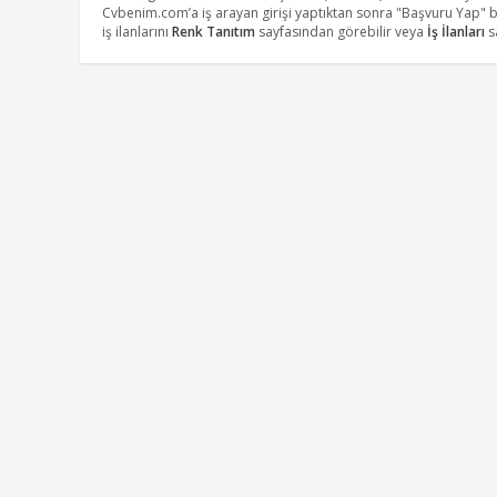
Cvbenim.com’a iş arayan girişi yaptıktan sonra "Başvuru Yap" 
iş ilanlarını
Renk Tanıtım
sayfasından görebilir veya
İş İlanları
sa