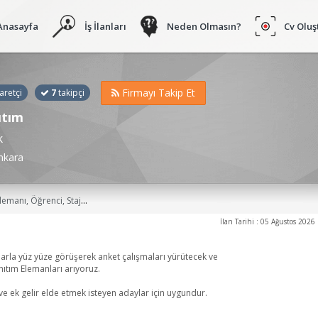
Anasayfa
İş İlanları
Neden Olmasın?
Cv Oluş
Firmayı Takip Et
aretçi
7
takipçi
ıtım
k
nkara
emsel, Yeni Mezun, Tanıtım Sorumlusu, Personel, Anketör, Kamuoyu Araştırmacısı İş İlanları
İlan Tarihi : 05 Ağustos 2026
şlarla yüz yüze görüşerek anket çalışmaları yürütecek ve
nıtım Elemanları arıyoruz.
ve ek gelir elde etmek isteyen adaylar için uygundur.