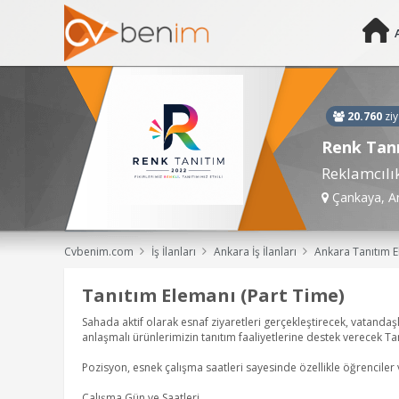
20.760
ziy
Renk Tan
Reklamcılı
Çankaya, A
Cvbenim.com
İş İlanları
Ankara İş İlanları
Ankara Tanıtım Elemanı, Öğrenci, Stajyer, Stajyer (Öğrenci), Stajyer - Dön
Tanıtım Elemanı (Part Time)
Sahada aktif olarak esnaf ziyaretleri gerçekleştirecek, vatanda
anlaşmalı ürünlerimizin tanıtım faaliyetlerine destek verecek Ta
Pozisyon, esnek çalışma saatleri sayesinde özellikle öğrenciler 
Çalışma Gün ve Saatleri