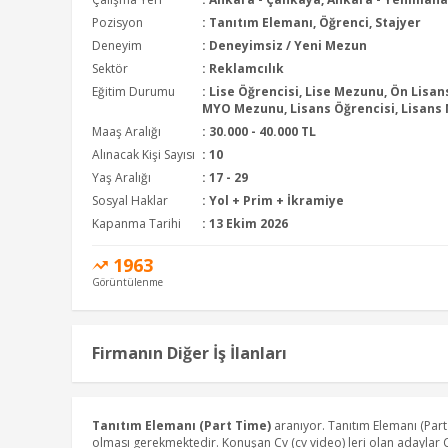
Pozisyon
:
Tanıtım Elemanı, Öğrenci, Stajyer
Deneyim
:
Deneyimsiz / Yeni Mezun
Sektör
:
Reklamcılık
Eğitim Durumu
:
Lise Öğrencisi, Lise Mezunu, Ön Lisan
MYO Mezunu, Lisans Öğrencisi, Lisans
Maaş Aralığı
:
30.000 - 40.000 TL
Alınacak Kişi Sayısı
: 10
Yaş Aralığı
: 17 - 29
Sosyal Haklar
: Yol + Prim + İkramiye
Kapanma Tarihi
: 13 Ekim 2026
1963
Görüntülenme
Firmanın Diğer İş İlanları
Tanıtım Elemanı (Part Time)
aranıyor. Tanıtım Elemanı (Par
olması gerekmektedir. Konuşan Cv (cv video) leri olan adaylar C