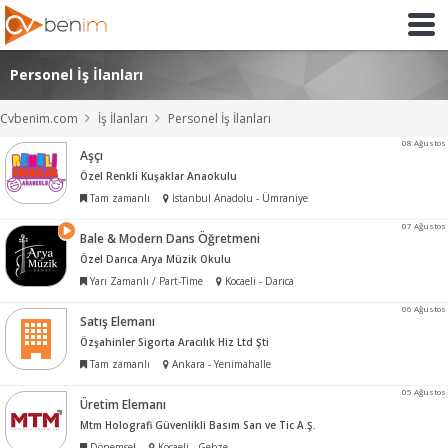
Personel İş İlanları
Cvbenim.com
İş İlanları
Personel İş İlanları
08 Ağustos
Aşçı
Özel Renkli Kuşaklar Anaokulu
Tam zamanlı
İstanbul Anadolu - Ümraniye
07 Ağustos
Bale & Modern Dans Öğretmeni
Özel Darıca Arya Müzik Okulu
Yarı Zamanlı / Part-Time
Kocaeli - Darıca
06 Ağustos
Satış Elemanı
Özşahinler Sigorta Aracılık Hiz Ltd Şti
Tam zamanlı
Ankara - Yenimahalle
05 Ağustos
Üretim Elemanı
Mtm Holografi Güvenlikli Basım San ve Tic A.Ş.
Dönemsel
Kocaeli - Gebze