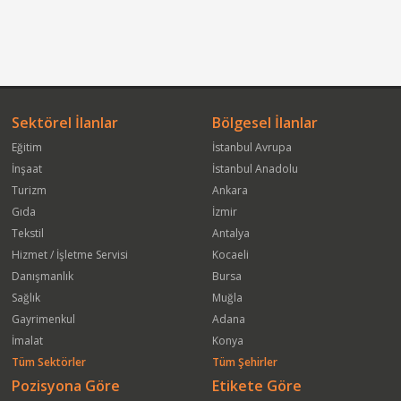
Sektörel İlanlar
Bölgesel İlanlar
Eğitim
İstanbul Avrupa
İnşaat
İstanbul Anadolu
Turizm
Ankara
Gıda
İzmir
Tekstil
Antalya
Hizmet / İşletme Servisi
Kocaeli
Danışmanlık
Bursa
Sağlık
Muğla
Gayrimenkul
Adana
İmalat
Konya
Tüm Sektörler
Tüm Şehirler
Pozisyona Göre
Etikete Göre