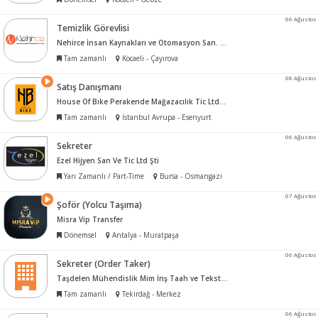
06 Ağustos
Temizlik Görevlisi
Nehirce İnsan Kaynakları ve Otomasyon San. Tic. Ltd. Şti.
Tam zamanlı
Kocaeli - Çayırova
08 Ağustos
Satış Danışmanı
House Of Bıke Perakende Mağazacılık Tic Ltd Şti
Tam zamanlı
İstanbul Avrupa - Esenyurt
06 Ağustos
Sekreter
Ezel Hijyen San Ve Tic Ltd Şti
Yarı Zamanlı / Part-Time
Bursa - Osmangazi
07 Ağustos
Şoför (Yolcu Taşıma)
Misra Vip Transfer
Dönemsel
Antalya - Muratpaşa
06 Ağustos
Sekreter (Order Taker)
Taşdelen Mühendislik Mim İnş Taah ve Tekstil San Tic Ltd Şti
Tam zamanlı
Tekirdağ - Merkez
06 Ağustos