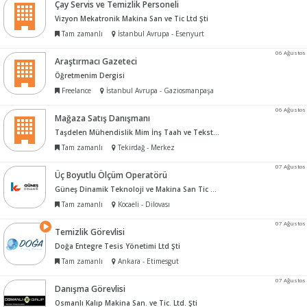
Çay Servis ve Temizlik Personeli
Vizyon Mekatronik Makina San ve Tic Ltd Şti
Tam zamanlı
İstanbul Avrupa - Esenyurt
06 Ağustos
Araştırmacı Gazeteci
Öğretmenim Dergisi
Freelance
İstanbul Avrupa - Gaziosmanpaşa
06 Ağustos
Mağaza Satış Danışmanı
Taşdelen Mühendislik Mim İnş Taah ve Tekstil San Tic Ltd Şti
Tam zamanlı
Tekirdağ - Merkez
07 Ağustos
Üç Boyutlu Ölçüm Operatörü
Güneş Dinamik Teknoloji ve Makina San Tic Ltd Şti
Tam zamanlı
Kocaeli - Dilovası
07 Ağustos
Temizlik Görevlisi
Doğa Entegre Tesis Yönetimi Ltd Şti
Tam zamanlı
Ankara - Etimesgut
07 Ağustos
Danışma Görevlisi
Osmanlı Kalıp Makina San. ve Tic. Ltd. Şti