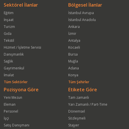
Sektörel İlanlar
Bölgesel İlanlar
Eğitim
İstanbul Avrupa
İnşaat
İstanbul Anadolu
Turizm
Ankara
Gıda
İzmir
Tekstil
Antalya
Hizmet / İşletme Servisi
Kocaeli
Danışmanlık
Bursa
Sağlık
Muğla
Gayrimenkul
Adana
İmalat
Konya
Tüm Sektörler
Tüm Şehirler
Pozisyona Göre
Etikete Göre
Yeni Mezun
Tam zamanlı
Eleman
Yarı Zamanlı / Part-Time
Personel
Dönemsel
İşçi
Sözleşmeli
Satış Danışmanı
Stajyer