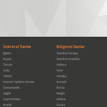
Sektörel İlanlar
Bölgesel İlanlar
Eğitim
İstanbul Avrupa
İnşaat
İstanbul Anadolu
Turizm
Ankara
Gıda
İzmir
Tekstil
Antalya
Hizmet / İşletme Servisi
Kocaeli
Danışmanlık
Bursa
Sağlık
Muğla
Gayrimenkul
Adana
İmalat
Konya