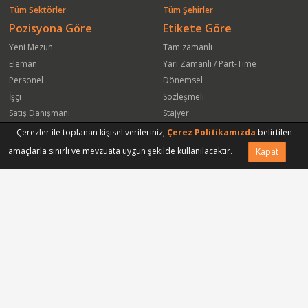
Tüm Sektörler
Tüm Şehirler
Pozisyona Göre
Etikete Göre
Yeni Mezun
Tam zamanlı
Eleman
Yarı Zamanlı / Part-Time
Personel
Dönemsel
İşçi
Sözleşmeli
Satış Danışmanı
Stajyer
Öğrenci
Freelance
Çerezler ile toplanan kişisel verileriniz,
Çerez Politikamızda
belirtilen
Satış Elemanı
Yeni Mezun
amaçlarla sınırlı ve mevzuata uygun şekilde kullanılacaktır.
Kapat
Vasıfsız Eleman
Engelli
Serbest Meslek
Bugün
Satış Temsilcisi
Bu Haftanın
Tüm Pozisyonlar
Firmaya Göre
ISS Proser Koruma ve Güvenlik Hizmetleri A.Ş.
Park Hyatt İstanbul Oteli
Sinapsis Bagaj Koruma Hizmetleri Ltd Şti
Gmt Endüstriyel Elektronik San ve Tic Ltd Şti