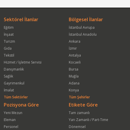
Sektörel İlanlar
Bölgesel İlanlar
Eğitim
İstanbul Avrupa
İnşaat
İstanbul Anadolu
Turizm
Ankara
Gıda
İzmir
Tekstil
Antalya
Hizmet / İşletme Servisi
Kocaeli
Danışmanlık
Bursa
Sağlık
Muğla
Gayrimenkul
Adana
İmalat
Konya
Tüm Sektörler
Tüm Şehirler
Pozisyona Göre
Etikete Göre
Yeni Mezun
Tam zamanlı
Eleman
Yarı Zamanlı / Part-Time
Personel
Dönemsel