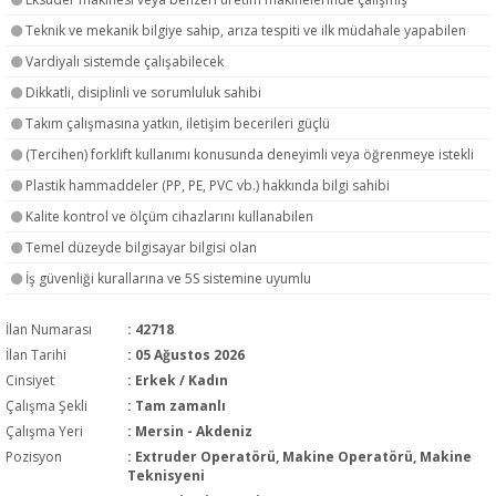
Teknik ve mekanik bilgiye sahip, arıza tespiti ve ilk müdahale yapabilen
Vardiyalı sistemde çalışabilecek
Dikkatli, disiplinli ve sorumluluk sahibi
Takım çalışmasına yatkın, iletişim becerileri güçlü
(Tercihen) forklift kullanımı konusunda deneyimli veya öğrenmeye istekli
Plastik hammaddeler (PP, PE, PVC vb.) hakkında bilgi sahibi
Kalite kontrol ve ölçüm cihazlarını kullanabilen
Temel düzeyde bilgisayar bilgisi olan
İş güvenliği kurallarına ve 5S sistemine uyumlu
İlan Numarası
: 42718
İlan Tarihi
: 05 Ağustos 2026
Cinsiyet
: Erkek / Kadın
Çalışma Şekli
:
Tam zamanlı
Çalışma Yeri
: Mersin - Akdeniz
Pozisyon
:
Extruder Operatörü, Makine Operatörü, Makine
Teknisyeni