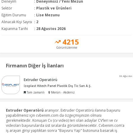
Deneyim
:
Deneyimsiz / Yeni Mezun
Sektör
:
Plastik ve Ürünleri
Eğitim Durumu
:
Lise Mezunu
Alınacak Kişi Sayısı
: 2
Kapanma Tarihi
: 28 Ağustos 2026
4215
Görüntülenme
Firmanın Diğer İş İlanları
06 Ağustos
Extruder Operatörü
İzoplast Hitech Panel Plastik Dış Tic San A.Ş.
Tam zamanlı
Mersin - Akdeniz
Extruder Operatörü
aranıyor. Extruder Operatörü ilanına başvuru
yapabilmeniz için cvbenim.com da özgeçmişinizin olması
gerekmektedir. Konuşan Cv (cv video) leri olan adaylar CV’leri ve cv
videoları başvurularda üst sıralarda görüntülenecektir. Cvbenim.com’a
iş arayan girişi yaptıktan sonra "Başvuru Yap" butonuna basarak iş