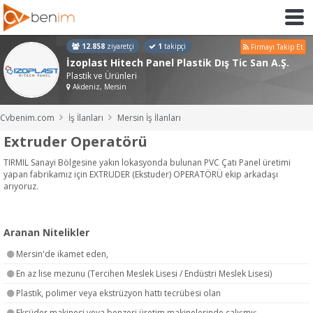
12.858
ziyaretçi
1
takipçi
Firmayı Takip Et
İzoplast Hitech Panel Plastik Dış Tic San A.Ş.
Plastik ve Ürünleri
Akdeniz, Mersin
Cvbenim.com
İş İlanları
Mersin İş İlanları
Extruder Operatörü
TIRMIL Sanayi Bölgesine yakın lokasyonda bulunan PVC Çatı Panel üretimi
yapan fabrikamız için EXTRUDER (Ekstuder) OPERATÖRÜ ekip arkadaşı
arıyoruz.
Aranan Nitelikler
Mersin'de ikamet eden,
En az lise mezunu (Tercihen Meslek Lisesi / Endüstri Meslek Lisesi)
Plastik, polimer veya ekstrüzyon hattı tecrübesi olan
Eksüder makinesi veya benzeri üretim makinelerinde çalışmış