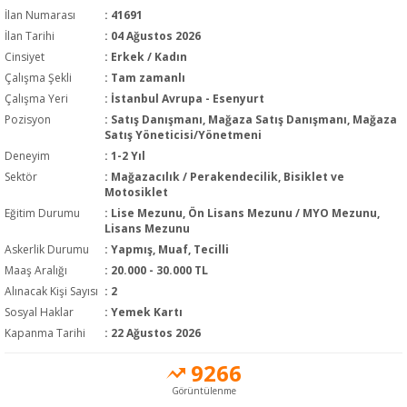
İlan Numarası
: 41691
İlan Tarihi
: 04 Ağustos 2026
Cinsiyet
: Erkek / Kadın
Çalışma Şekli
:
Tam zamanlı
Çalışma Yeri
: İstanbul Avrupa - Esenyurt
Pozisyon
:
Satış Danışmanı, Mağaza Satış Danışmanı, Mağaza
Satış Yöneticisi/Yönetmeni
Deneyim
:
1-2 Yıl
Sektör
:
Mağazacılık / Perakendecilik, Bisiklet ve
Motosiklet
Eğitim Durumu
:
Lise Mezunu, Ön Lisans Mezunu / MYO Mezunu,
Lisans Mezunu
Askerlik Durumu
: Yapmış, Muaf, Tecilli
Maaş Aralığı
:
20.000 - 30.000 TL
Alınacak Kişi Sayısı
: 2
Sosyal Haklar
: Yemek Kartı
Kapanma Tarihi
: 22 Ağustos 2026
9266
Görüntülenme