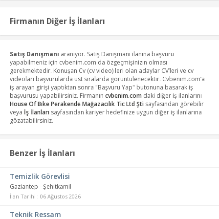
Firmanın Diğer İş İlanları
Satış Danışmanı
aranıyor. Satış Danışmanı ilanına başvuru
yapabilmeniz için cvbenim.com da özgeçmişinizin olması
gerekmektedir. Konuşan Cv (cv video) leri olan adaylar CV’leri ve cv
videoları başvurularda üst sıralarda görüntülenecektir. Cvbenim.com’a
iş arayan girişi yaptıktan sonra "Başvuru Yap" butonuna basarak iş
başvurusu yapabilirsiniz. Firmanın
cvbenim.com
daki diğer iş ilanlarını
House Of Bıke Perakende Mağazacılık Tic Ltd Şti
sayfasından görebilir
veya
İş İlanları
sayfasından kariyer hedefinize uygun diğer iş ilanlarına
gözatabilirsiniz.
Benzer İş İlanları
Temizlik Görevlisi
Gaziantep - Şehitkamil
İlan Tarihi : 06 Ağustos 2026
Teknik Ressam