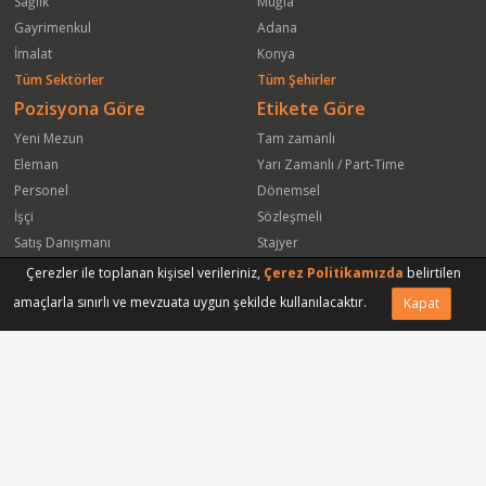
Sağlık
Muğla
Gayrimenkul
Adana
İmalat
Konya
Tüm Sektörler
Tüm Şehirler
Pozisyona Göre
Etikete Göre
Yeni Mezun
Tam zamanlı
Eleman
Yarı Zamanlı / Part-Time
Personel
Dönemsel
İşçi
Sözleşmeli
Satış Danışmanı
Stajyer
Öğrenci
Freelance
Çerezler ile toplanan kişisel verileriniz,
Çerez Politikamızda
belirtilen
Satış Elemanı
Yeni Mezun
amaçlarla sınırlı ve mevzuata uygun şekilde kullanılacaktır.
Kapat
Arkadaşına Gönder
Başvuru Yap
Vasıfsız Eleman
Engelli
Serbest Meslek
Bugün
Satış Temsilcisi
Bu Haftanın
Tüm Pozisyonlar
Firmaya Göre
ISS Proser Koruma ve Güvenlik Hizmetleri A.Ş.
Park Hyatt İstanbul Oteli