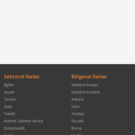
Sektörel İlanlar
Bölgesel İlanlar
Eğitim
İstanbul Avrupa
İnşaat
İstanbul Anadolu
Turizm
Ankara
Gıda
İzmir
Tekstil
Antalya
Hizmet / İşletme Servisi
Kocaeli
Danışmanlık
Bursa