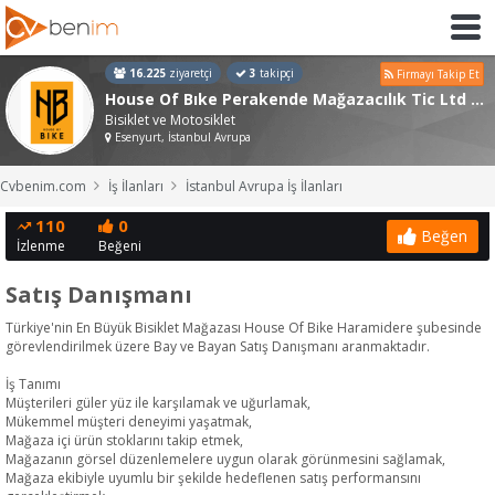
16.225
ziyaretçi
3
takipçi
Firmayı Takip Et
House Of Bıke Perakende Mağazacılık Tic Ltd Şti
Bisiklet ve Motosiklet
Esenyurt, İstanbul Avrupa
Cvbenim.com
İş İlanları
İstanbul Avrupa İş İlanları
110
0
Beğen
İzlenme
Beğeni
Satış Danışmanı
Türkiye'nin En Büyük Bisiklet Mağazası House Of Bike Haramidere şubesinde
görevlendirilmek üzere Bay ve Bayan Satış Danışmanı aranmaktadır.
İş Tanımı
Müşterileri güler yüz ile karşılamak ve uğurlamak,
Mükemmel müşteri deneyimi yaşatmak,
Mağaza içi ürün stoklarını takip etmek,
Mağazanın görsel düzenlemelere uygun olarak görünmesini sağlamak,
Mağaza ekibiyle uyumlu bir şekilde hedeflenen satış performansını