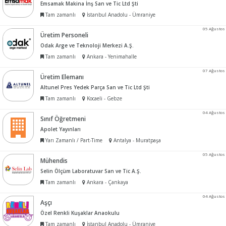
Emsamak Makina İnş San ve Tic Ltd Şti
Tam zamanlı
İstanbul Anadolu - Ümraniye
05 Ağustos
Üretim Personeli
Odak Arge ve Teknoloji Merkezi A.Ş.
Tam zamanlı
Ankara - Yenimahalle
07 Ağustos
Üretim Elemanı
Altunel Pres Yedek Parça San ve Tic Ltd Şti
Tam zamanlı
Kocaeli - Gebze
04 Ağustos
Sınıf Öğretmeni
Apolet Yayınları
Yarı Zamanlı / Part-Time
Antalya - Muratpaşa
05 Ağustos
Mühendis
Selin Ölçüm Laboratuvar San ve Tic A.Ş.
Tam zamanlı
Ankara - Çankaya
04 Ağustos
Aşçı
Özel Renkli Kuşaklar Anaokulu
Tam zamanlı
İstanbul Anadolu - Ümraniye