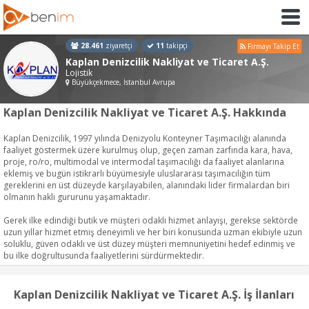
28.461
ziyaretçi
11
takipçi
Firmayı Takip Et
Kaplan Denizcilik Nakliyat ve Ticaret A.Ş.
Lojistik
Büyükçekmece, İstanbul Avrupa
Kaplan Denizcilik Nakliyat ve Ticaret A.Ş. Hakkında
Kaplan Denizcilik, 1997 yılında Denizyolu Konteyner Taşımacılığı alanında
faaliyet göstermek üzere kurulmuş olup, geçen zaman zarfında kara, hava,
proje, ro/ro, multimodal ve intermodal taşımacılığı da faaliyet alanlarına
eklemiş ve bugün istikrarlı büyümesiyle uluslararası taşımacılığın tüm
gereklerini en üst düzeyde karşılayabilen, alanındaki lider firmalardan biri
olmanın haklı gururunu yaşamaktadır.
Gerek ilke edindiği butik ve müşteri odaklı hizmet anlayışı, gerekse sektörde
uzun yıllar hizmet etmiş deneyimli ve her biri konusunda uzman ekibiyle uzun
soluklu, güven odaklı ve üst düzey müşteri memnuniyetini hedef edinmiş ve
bu ilke doğrultusunda faaliyetlerini sürdürmektedir.
Kaplan Denizcilik Nakliyat ve Ticaret A.Ş. İş İlanları