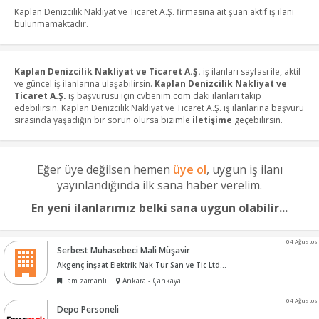
Kaplan Denizcilik Nakliyat ve Ticaret A.Ş. firmasına ait şuan aktif iş ilanı
bulunmamaktadır.
Kaplan Denizcilik Nakliyat ve Ticaret A.Ş.
iş ilanları sayfası ile, aktif
ve güncel iş ilanlarına ulaşabilirsin.
Kaplan Denizcilik Nakliyat ve
Ticaret A.Ş.
iş başvurusu için cvbenim.com'daki ilanları takip
edebilirsin. Kaplan Denizcilik Nakliyat ve Ticaret A.Ş. iş ilanlarına başvuru
sırasında yaşadığın bir sorun olursa bizimle
iletişime
geçebilirsin.
Eğer üye değilsen hemen
üye ol
, uygun iş ilanı
yayınlandığında ilk sana haber verelim.
En yeni ilanlarımız belki sana uygun olabilir...
04 Ağustos
Serbest Muhasebeci Mali Müşavir
Akgenç İnşaat Elektrik Nak Tur San ve Tic Ltd Şti
Tam zamanlı
Ankara - Çankaya
04 Ağustos
Depo Personeli