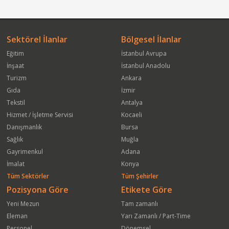
Sektörel İlanlar
Bölgesel İlanlar
Eğitim
İstanbul Avrupa
İnşaat
İstanbul Anadolu
Turizm
Ankara
Gıda
İzmir
Tekstil
Antalya
Hizmet / İşletme Servisi
Kocaeli
Danışmanlık
Bursa
Sağlık
Muğla
Gayrimenkul
Adana
İmalat
Konya
Tüm Sektörler
Tüm Şehirler
Pozisyona Göre
Etikete Göre
Yeni Mezun
Tam zamanlı
Eleman
Yarı Zamanlı / Part-Time
Personel
Dönemsel