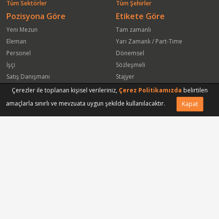
Tüm Sektörler
Tüm Şehirler
Pozisyona Göre
Etikete Göre
Yeni Mezun
Tam zamanlı
Eleman
Yarı Zamanlı / Part-Time
Personel
Dönemsel
İşçi
Sözleşmeli
Satış Danışmanı
Stajyer
Öğrenci
Freelance
Çerezler ile toplanan kişisel verileriniz,
Çerez Politikamızda
belirtilen
Satış Elemanı
Yeni Mezun
amaçlarla sınırlı ve mevzuata uygun şekilde kullanılacaktır.
Kapat
Vasıfsız Eleman
Engelli
Serbest Meslek
Bugün
Satış Temsilcisi
Bu Haftanın
Tüm Pozisyonlar
Firmaya Göre
ISS Proser Koruma ve Güvenlik Hizmetleri A.Ş.
Park Hyatt İstanbul Oteli
Sinapsis Bagaj Koruma Hizmetleri Ltd Şti
Gmt Endüstriyel Elektronik San ve Tic Ltd Şti