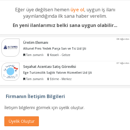
Eğer üye değilsen hemen
üye ol
, uygun iş ilanı
yayınlandığında ilk sana haber verelim.
En yeni ilanlarımız belki sana uygun olabilir...
08 Ağustos
Üretim Elemanı
Altunel Pres Yedek Parça San ve Tic Ltd Şti
Tam zamanlı
Kocaeli - Gebze
07 Ağustos
Seyahat Acentası Satış Görevlisi
Ege Turizmcilik Sağlık Yatırım Hizmetleri Ltd Şti
Tam zamanlı
Edirne - Merkez
Firmanın İletişim Bilgileri
İletişim bilgilerini görmek için üyelik oluştur.
Üyelik Oluştur