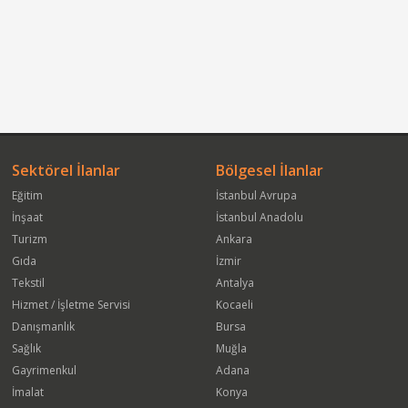
Sektörel İlanlar
Bölgesel İlanlar
Eğitim
İstanbul Avrupa
İnşaat
İstanbul Anadolu
Turizm
Ankara
Gıda
İzmir
Tekstil
Antalya
Hizmet / İşletme Servisi
Kocaeli
Danışmanlık
Bursa
Sağlık
Muğla
Gayrimenkul
Adana
İmalat
Konya