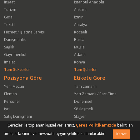
İnşaat
İstanbul Anadolu
Turizm
Ankara
Gıda
İzmir
Tekstil
Antalya
Hizmet / İşletme Servisi
Kocaeli
Danışmanlık
Bursa
Sağlık
Muğla
Gayrimenkul
Adana
İmalat
Konya
Tüm Sektörler
Tüm Şehirler
Pozisyona Göre
Etikete Göre
Yeni Mezun
Tam zamanlı
Eleman
Yarı Zamanlı / Part-Time
Personel
Dönemsel
İşçi
Sözleşmeli
Satış Danışmanı
Stajyer
Öğrenci
Freelance
Çerezler ile toplanan kişisel verileriniz,
Çerez Politikamızda
belirtilen
Satış Elemanı
Yeni Mezun
amaçlarla sınırlı ve mevzuata uygun şekilde kullanılacaktır.
Kapat
Vasıfsız Eleman
Engelli