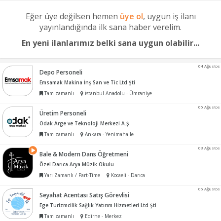
Eğer üye değilsen hemen
üye ol
, uygun iş ilanı
yayınlandığında ilk sana haber verelim.
En yeni ilanlarımız belki sana uygun olabilir...
04 Ağustos
Depo Personeli
Emsamak Makina İnş San ve Tic Ltd Şti
Tam zamanlı
İstanbul Anadolu - Ümraniye
05 Ağustos
Üretim Personeli
Odak Arge ve Teknoloji Merkezi A.Ş.
Tam zamanlı
Ankara - Yenimahalle
03 Ağustos
Bale & Modern Dans Öğretmeni
Özel Darıca Arya Müzik Okulu
Yarı Zamanlı / Part-Time
Kocaeli - Darıca
06 Ağustos
Seyahat Acentası Satış Görevlisi
Ege Turizmcilik Sağlık Yatırım Hizmetleri Ltd Şti
Tam zamanlı
Edirne - Merkez