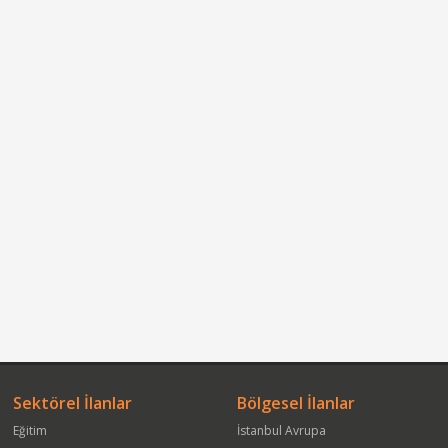
Sektörel İlanlar
Bölgesel İlanlar
Eğitim
İstanbul Avrupa