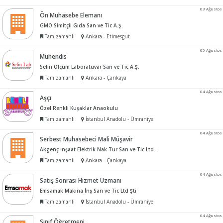
03 Ağustos
Ön Muhasebe Elemanı
GMO Simitçii Gıda San ve Tic A.Ş.
Tam zamanlı
Ankara - Etimesgut
05 Ağustos
Mühendis
Selin Ölçüm Laboratuvar San ve Tic A.Ş.
Tam zamanlı
Ankara - Çankaya
04 Ağustos
Aşçı
Özel Renkli Kuşaklar Anaokulu
Tam zamanlı
İstanbul Anadolu - Ümraniye
04 Ağustos
Serbest Muhasebeci Mali Müşavir
Akgenç İnşaat Elektrik Nak Tur San ve Tic Ltd Şti
Tam zamanlı
Ankara - Çankaya
04 Ağustos
Satış Sonrası Hizmet Uzmanı
Emsamak Makina İnş San ve Tic Ltd Şti
Tam zamanlı
İstanbul Anadolu - Ümraniye
04 Ağustos
Sınıf Öğretmeni