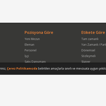
Pozisyona Göre
Etikete Göre
Yeni Mezun
Tam zamanlı
Eleman
Yarı Zamanlı / Par
Personel
Dönemsel
İşçi
Sözleşmeli
Satış Danışmanı
Stajyer
Öğrenci
Freelance
riniz,
Çerez Politikamızda
belirtilen amaçlarla sınırlı ve mevzuata uygun şekild
Satış Elemanı
Yeni Mezun
Vasıfsız Eleman
Engelli
Serbest Meslek
Bugün
Satış Temsilcisi
Bu Haftanın
Tüm Pozisyonlar