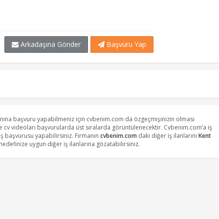
Arkadaşına Gönder
Başvuru Yap
lanına başvuru yapabilmeniz için cvbenim.com da özgeçmişinizin olması
ve cv videoları başvurularda üst sıralarda görüntülenecektir. Cvbenim.com’a iş
ş başvurusu yapabilirsiniz. Firmanın
cvbenim.com
daki diğer iş ilanlarını
Kent
edefinize uygun diğer iş ilanlarına gözatabilirsiniz.