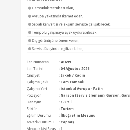
Garsonluk tecrübesi olan,
Avrupa yakasında ikamet eden,
Sabah kahvaltısı ve akşam serviste çalışabilecek,
Tempolu çalışmaya ayak uydurabilecek,
Dış görünüşüne önem veren,
Servis düzeyinde İngilizce bilen,
İlan Numarası
: 41699
İlan Tarihi
: 04 Ağustos 2026
Cinsiyet
: Erkek / Kadın
Çalışma Şekli
:
Tam zamanlı
Çalışma Yeri
: İstanbul Avrupa - Fatih
Pozisyon
:
Garson (Servis Elemanı), Garson, Garso
Deneyim
:
1-2 Yıl
Sektör
:
Turizm
Eğitim Durumu
:
İlköğretim Mezunu
Askerlik Durumu
: Yapmış
Alınacak Kişi Sayısı
: 1