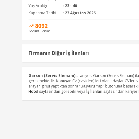
Yaş Aralığı
: 23 - 40
Kapanma Tarihi
: 23 Ağustos 2026
8092
Görüntülenme
Firmanın Diğer İş İlanları
Garson (Servis Elemanı)
aranıyor. Garson (Servis Elemanı) i
gerekmektedir. Konuşan Cv (cv video) leri olan adaylar CV’leri 
arayan girişi yaptıktan sonra "Başvuru Yap" butonuna basarak i
Hotel
sayfasından görebilir veya
İş İlanları
sayfasından kariyer h