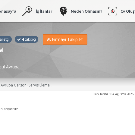
Anasayfa
İş İlanları
Neden Olmasın?
Cv Oluş
Firmayı Takip Et
aretçi
4
takipçi
el
bul Avrupa
Garsonlar, Barmenler ve İlgili İşçiler, Servis Garsonu, Turizm ve Otelcilik Elemanı, Turizm ve Otel İşletmeciliği Meslek Elemanı, Personel, Öğrenci, Yeni Mezun, Komi İş İlanları
İlan Tarihi : 04 Ağustos 2026
on arıyoruz.