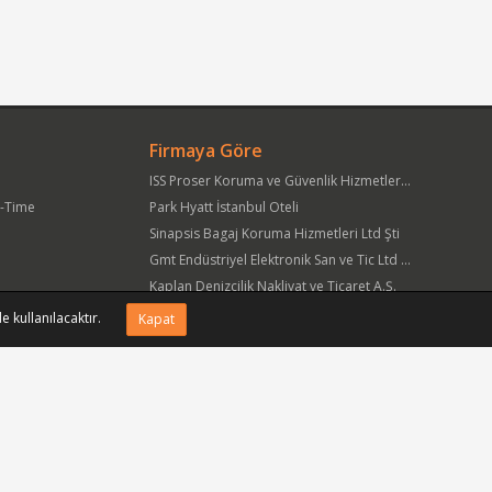
Firmaya Göre
ISS Proser Koruma ve Güvenlik Hizmetleri A.Ş.
t-Time
Park Hyatt İstanbul Oteli
Sinapsis Bagaj Koruma Hizmetleri Ltd Şti
Gmt Endüstriyel Elektronik San ve Tic Ltd Şti
Kaplan Denizcilik Nakliyat ve Ticaret A.Ş.
Yöre Süt Ürünleri Gıda ve İnşaat Pazarlama San Tic A.Ş.
e kullanılacaktır.
Kapat
APlus Hastane Otelcilik Hizmetleri A.Ş.
Acıbadem Sağlık Hizmetleri ve Ticaret A.Ş.
Fmc Metal Makina İmalat İnş San ve Tic Ltd Şti
Can Sanat Yayınları Yapım ve Dağıtım Tic ve San A.Ş.