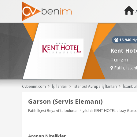
16.940
ziy
Kent Hot
Turizm
Fatih, İstan
Cvbenim.com
İş İlanları
İstanbul Avrupa İş İlanları
İstanbul Avrupa Garson (Servis Elemanı), Garson, 
Garson (Servis Elemanı)
Fatih İlçesi Beyazıt'ta bulunan 4 yıldızlı KENT HOTEL'e bay Gars
Aranan Nitelikler