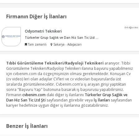
Firmanın Diğer İş İlanları
04 Ağustos
Odyometri Teknikeri
Türkerler Grup Sağlık ve Dan Hiz San Tic Ltd Şti
Tam zamanlı
Sakarya - Adapazarı
Tıbbi Görüntüleme Teknikeri/Radyoloji Teknikeri
aranıyor. Tıbbi
Görüntüleme Teknikeri/Radyoloji Teknikeri ilanına başvuru yapabilmeniz
için cvbenim.com da özgeçmişinizin olması gerekmektedir. Konuşan Cv
(cv video) leri olan adaylar CV’leri ve cv videoları başvurularda üst
sıralarda görüntülenecektir. Cvbenim.com’a iş arayan girişi yaptıktan
sonra "Başvuru Yap" butonuna basarak iş başvurusu yapabilirsiniz.
Firmanın
cvbenim.com
daki diğer iş ilanlarını
Türkerler Grup Sağlık ve
Dan Hiz San Tic Ltd Şti
sayfasından görebilir veya
İş İlanları
sayfasından
kariyer hedefinize uygun diğer iş ilanlarına gözatabilirsiniz.
Benzer İş İlanları