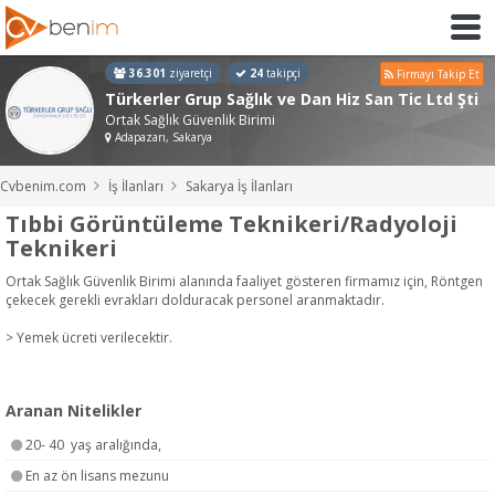
36.301
ziyaretçi
24
takipçi
Firmayı Takip Et
Türkerler Grup Sağlık ve Dan Hiz San Tic Ltd Şti
Ortak Sağlık Güvenlik Birimi
Adapazarı, Sakarya
Cvbenim.com
İş İlanları
Sakarya İş İlanları
Tıbbi Görüntüleme Teknikeri/Radyoloji
Teknikeri
Ortak Sağlık Güvenlik Birimi alanında faaliyet gösteren firmamız için, Röntgen
çekecek gerekli evrakları dolduracak personel aranmaktadır.
> Yemek ücreti verilecektir.
Aranan Nitelikler
20- 40 yaş aralığında,
En az ön lisans mezunu