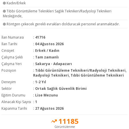
Kadın/Erkek
Tıbbi Görüntüleme Teknikleri Sağlık Teknikeri/Radyoloji Teknikeri
Mesleğinde,
Röntgen çekecek gerekli evrakları dolduracak personel aranmaktadır.
İlan Numarası
: 41716
İlan Tarihi
: 04 Ağustos 2026
Cinsiyet
: Erkek / Kadın
Çalışma Şekli
:
Tam zamanlı
Çalışma Yeri
: Sakarya - Adapazarı
Pozisyon
:
Tıbbi Görüntüleme Teknikeri/Radyoloji Teknikeri,
Radyoloji Teknikeri, Tıbbi Görüntüleme Teknikeri
Deneyim
:
1-2 Yıl
Sektör
:
Ortak Sağlık Güvenlik Birimi
Eğitim Durumu
:
Lise Mezunu
Alınacak Kişi Sayısı
: 1
Kapanma Tarihi
: 27 Ağustos 2026
11185
Görüntülenme