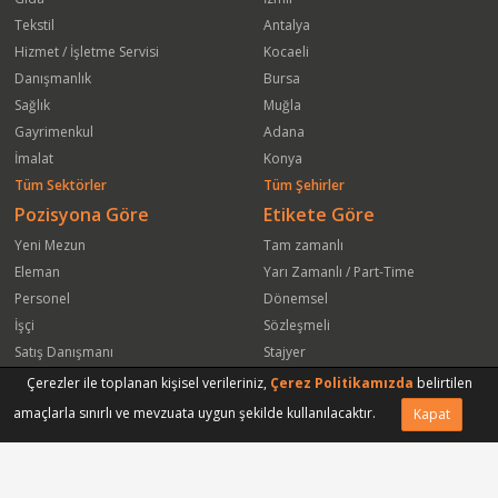
Tekstil
Antalya
Hizmet / İşletme Servisi
Kocaeli
Danışmanlık
Bursa
Sağlık
Muğla
Gayrimenkul
Adana
İmalat
Konya
Tüm Sektörler
Tüm Şehirler
Pozisyona Göre
Etikete Göre
Yeni Mezun
Tam zamanlı
Eleman
Yarı Zamanlı / Part-Time
Personel
Dönemsel
İşçi
Sözleşmeli
Satış Danışmanı
Stajyer
Öğrenci
Freelance
Çerezler ile toplanan kişisel verileriniz,
Çerez Politikamızda
belirtilen
Satış Elemanı
Yeni Mezun
amaçlarla sınırlı ve mevzuata uygun şekilde kullanılacaktır.
Kapat
Arkadaşına Gönder
Başvuru Yap
Vasıfsız Eleman
Engelli
Serbest Meslek
Bugün
Satış Temsilcisi
Bu Haftanın