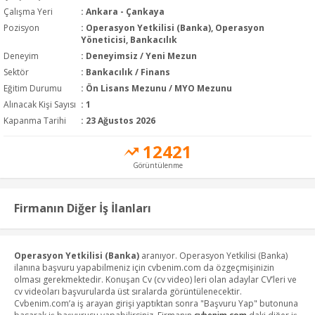
Çalışma Yeri
: Ankara - Çankaya
Pozisyon
:
Operasyon Yetkilisi (Banka), Operasyon
Yöneticisi, Bankacılık
Deneyim
:
Deneyimsiz / Yeni Mezun
Sektör
:
Bankacılık / Finans
Eğitim Durumu
:
Ön Lisans Mezunu / MYO Mezunu
Alınacak Kişi Sayısı
: 1
Kapanma Tarihi
: 23 Ağustos 2026
12421
Görüntülenme
Firmanın Diğer İş İlanları
Operasyon Yetkilisi (Banka)
aranıyor. Operasyon Yetkilisi (Banka)
ilanına başvuru yapabilmeniz için cvbenim.com da özgeçmişinizin
olması gerekmektedir. Konuşan Cv (cv video) leri olan adaylar CV’leri ve
cv videoları başvurularda üst sıralarda görüntülenecektir.
Cvbenim.com’a iş arayan girişi yaptıktan sonra "Başvuru Yap" butonuna