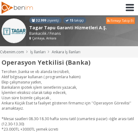
32.999
ziyaretçi
15
takipçi
Firmayı Takip Et
Tagar Tapu Garanti Hizmetleri A.Ş.
Bankacılık / Finans
Çankaya, Ankara
Cvbenim.com
İş İlanları
Ankara İş İlanları
Operasyon Yetkilisi (Banka)
Tercihen ,banka ve vb alanda tecrübeli,
Aktif bilgisayar kullanan ( programlara hakim)
Ekip çalışmasına yatkın,
Bankaların ipotek işlem senetlerini yazacak,
İşlemleri eksiksiz olarak takip edecek,
Uzun süre bizimle çalışacak ,
Ankara Küçük Esat ta faaliyet gösteren firmamız için ''Operasyon Görevlisi''
aramaktayız.
*Mesai saatleri 08.30-18.30 hafta sonu tatil (cumartesi pazar) -öğle arası tatil
(12.30-13.30)
*23.000TL +3000TL yemek ücreti