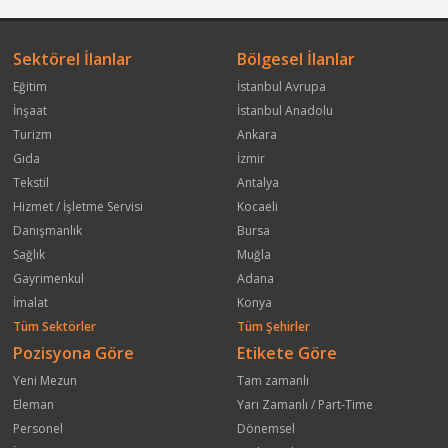
Sektörel İlanlar
Bölgesel İlanlar
Eğitim
İstanbul Avrupa
İnşaat
İstanbul Anadolu
Turizm
Ankara
Gıda
İzmir
Tekstil
Antalya
Hizmet / İşletme Servisi
Kocaeli
Danışmanlık
Bursa
Sağlık
Muğla
Gayrimenkul
Adana
İmalat
Konya
Tüm Sektörler
Tüm Şehirler
Pozisyona Göre
Etikete Göre
Yeni Mezun
Tam zamanlı
Eleman
Yarı Zamanlı / Part-Time
Personel
Dönemsel