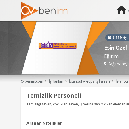
9.999
ziya
Esin Özel
Eğitim
Kağıthane, 
Cvbenim.com
İş İlanları
İstanbul Avrupa İş İlanları
İstanbul Avrupa Temizlik Personeli, Temizlik Görev
Temizlik Personeli
Temizliği seven, çocukları seven, iş yerine sahip çıkan eleman a
Aranan Nitelikler