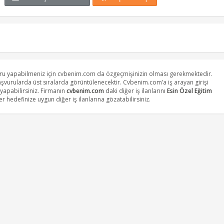
vuru yapabilmeniz için cvbenim.com da özgeçmişinizin olması gerekmektedir.
başvurularda üst sıralarda görüntülenecektir. Cvbenim.com’a iş arayan girişi
apabilirsiniz. Firmanın
cvbenim.com
daki diğer iş ilanlarını
Esin Özel Eğitim
r hedefinize uygun diğer iş ilanlarına gözatabilirsiniz.