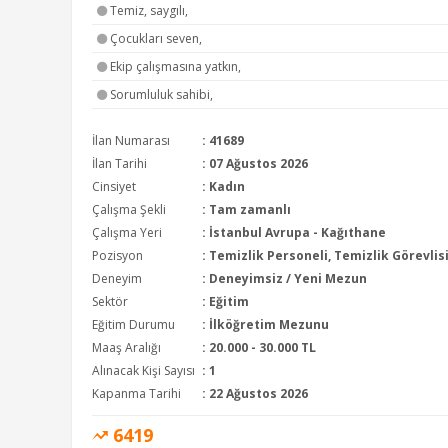
Temiz, saygılı,
Çocukları seven,
Ekip çalışmasına yatkın,
Sorumluluk sahibi,
İlan Numarası
: 41689
İlan Tarihi
: 07 Ağustos 2026
Cinsiyet
: Kadın
Çalışma Şekli
:
Tam zamanlı
Çalışma Yeri
: İstanbul Avrupa - Kağıthane
Pozisyon
:
Temizlik Personeli, Temizlik Görevlisi
Deneyim
:
Deneyimsiz / Yeni Mezun
Sektör
:
Eğitim
Eğitim Durumu
:
İlköğretim Mezunu
Maaş Aralığı
:
20.000 - 30.000 TL
Alınacak Kişi Sayısı
: 1
Kapanma Tarihi
: 22 Ağustos 2026
6419