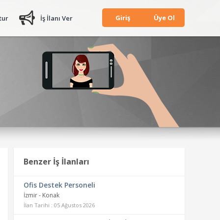
Giriş
Üye Ol
tur
İş İlanı Ver
Benzer İş İlanları
Ofis Destek Personeli
İzmir - Konak
İlan Tarihi : 05 Ağustos 2026