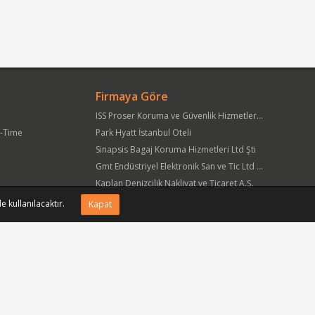
Firmaya Göre
ISS Proser Koruma ve Güvenlik Hizmetleri A.Ş.
t-Time
Park Hyatt İstanbul Oteli
Sinapsis Bagaj Koruma Hizmetleri Ltd Şti
Gmt Endüstriyel Elektronik San ve Tic Ltd Şti
Kaplan Denizcilik Nakliyat ve Ticaret A.Ş.
Yöre Süt Ürünleri Gıda ve İnşaat Pazarlama San Tic A.Ş.
e kullanılacaktır.
Kapat
APlus Hastane Otelcilik Hizmetleri A.Ş.
Acıbadem Sağlık Hizmetleri ve Ticaret A.Ş.
Fmc Metal Makina İmalat İnş San ve Tic Ltd Şti
Can Sanat Yayınları Yapım ve Dağıtım Tic ve San A.Ş.