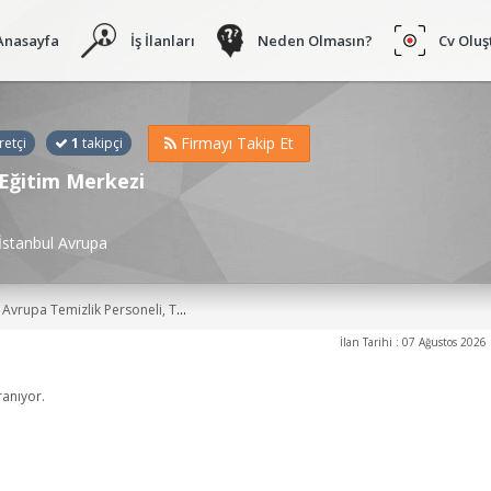
Anasayfa
İş İlanları
Neden Olmasın?
Cv Oluş
Firmayı Takip Et
retçi
1
takipçi
 Eğitim Merkezi
İstanbul Avrupa
lisi, Kat Görevlisi - Temizlik, Çay Servis ve Temizlik Personeli, İkram ve Temizlik Personeli, Eleman, Vasıfsız Eleman, Personel, Beden İşçisi (Genel), Aşçı Yardımcısı İş İlanları
İlan Tarihi : 07 Ağustos 2026
ranıyor.