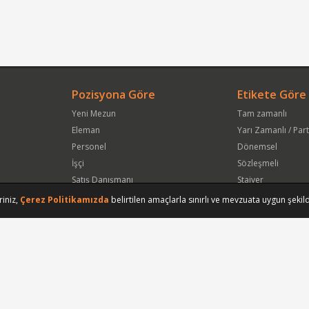
Pozisyona Göre
Etikete Göre
Yeni Mezun
Tam zamanlı
Eleman
Yarı Zamanlı / Par
Personel
Dönemsel
İşçi
Sözleşmeli
Satış Danışmanı
Stajyer
Öğrenci
Freelance
riniz,
Çerez Politikamızda
belirtilen amaçlarla sınırlı ve mevzuata uygun şekild
Satış Elemanı
Yeni Mezun
Vasıfsız Eleman
Engelli
Serbest Meslek
Bugün
Satış Temsilcisi
Bu Haftanın
Tüm Pozisyonlar