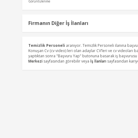
Görüntülenme
Firmanın Diğer İş İlanları
Temizlik Personeli
aranıyor. Temizlik Personeli ilanına baş
Konuşan Cv (cv video) leri olan adaylar CV’leri ve cv videoları 
yaptıktan sonra "Başvuru Yap" butonuna basarak iş başvurusu y
Merkezi
sayfasından görebilir veya
İş İlanları
sayfasından kariye