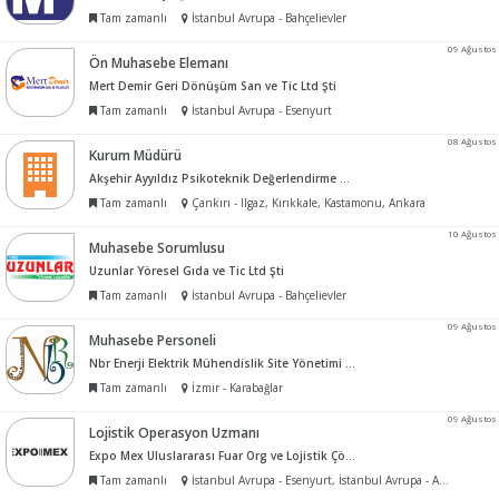
Tam zamanlı
İstanbul Avrupa - Bahçelievler
09 Ağustos
Ön Muhasebe Elemanı
Mert Demir Geri Dönüşüm San ve Tic Ltd Şti
Tam zamanlı
İstanbul Avrupa - Esenyurt
08 Ağustos
Kurum Müdürü
Akşehir Ayyıldız Psikoteknik Değerlendirme Merkezi
Tam zamanlı
Çankırı - Ilgaz, Kırıkkale, Kastamonu, Ankara
10 Ağustos
Muhasebe Sorumlusu
Uzunlar Yöresel Gıda ve Tic Ltd Şti
Tam zamanlı
İstanbul Avrupa - Bahçelievler
09 Ağustos
Muhasebe Personeli
Nbr Enerji Elektrik Mühendislik Site Yönetimi Tic Ltd Şti
Tam zamanlı
İzmir - Karabağlar
09 Ağustos
Lojistik Operasyon Uzmanı
Expo Mex Uluslararası Fuar Org ve Lojistik Çözümleri Tic Ltd Şti
Tam zamanlı
İstanbul Avrupa - Esenyurt, İstanbul Avrupa - Avcılar, İstanbul Avrupa - Beylikdüzü, İstanbul Avrupa - Büyükçekmece, İstanbul Avrupa - Çatalca, İstanbul Avrupa - Silivri