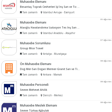
Muhasebe Elemanı
Besantaş Toprak Cevherleri İşl İnş San ve Tic A.Ş.
Tam zamanlı
İstanbul Avrupa - Esenyurt
09 Ağustos
Muhasebe Elemanı
Ataoğlu Havalandırma İzalasyon Tes İnş San Tic A.Ş.
Tam zamanlı
İstanbul Anadolu - Ataşehir
07 Ağustos
Muhasebe Sorumlusu
Group Mice Travel
Tam zamanlı
Antalya - Muratpaşa
08 Ağustos
Ön Muhasebe Elemanı
Doğ-Mer-San Doğan Mermer-Granit San ve Tic Ltd Şti
Tam zamanlı
Ankara - Mamak
08 Ağustos
Muhasebe Personeli
Smmm Mehmet Ahilik
Tam zamanlı
Denizli - Merkez
08 Ağustos
Muhasebe Meslek Elemanı
Smmm Türkay Ağbulak