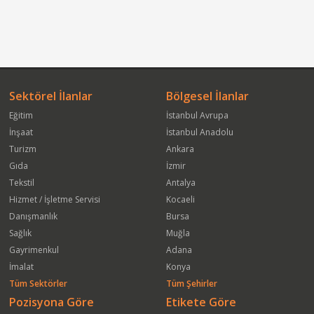
Sektörel İlanlar
Bölgesel İlanlar
Eğitim
İstanbul Avrupa
İnşaat
İstanbul Anadolu
Turizm
Ankara
Gıda
İzmir
Tekstil
Antalya
Hizmet / İşletme Servisi
Kocaeli
Danışmanlık
Bursa
Sağlık
Muğla
Gayrimenkul
Adana
İmalat
Konya
Tüm Sektörler
Tüm Şehirler
Pozisyona Göre
Etikete Göre