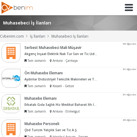
Muhasebeci İş İlanları
Cvbenim.com
İş İlanları
Muhasebeci İş İlanları
08 Ağustos
Serbest Muhasebeci Mali Müşavir
Akgenç İnşaat Elektrik Nak Tur San ve Tic Ltd Şti
Tam zamanlı
Ankara - Çankaya
09 Ağustos
Ön Muhasebe Elemanı
Aydınlar Endüstriyel Temizlik Makineleri ve Teknik Servis Hiz Tic Ltd Şti
Tam zamanlı
Kocaeli - Gebze
09 Ağustos
Muhasebe Elemanı
Erbatab Gıda Sağlık Hiz Medikal Baharat İth İhr San ve Tic Ltd Şti
Tam zamanlı
Ankara - Etimesgut
08 Ağustos
Muhasebe Personeli
Çbd Turizm Yatçılık San ve Tic A.Ş.
Tam zamanlı
İstanbul Avrupa - Sarıyer