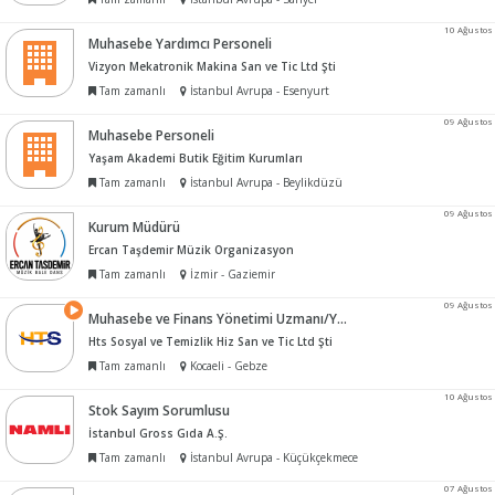
10 Ağustos
Muhasebe Yardımcı Personeli
Vizyon Mekatronik Makina San ve Tic Ltd Şti
Tam zamanlı
İstanbul Avrupa - Esenyurt
09 Ağustos
Muhasebe Personeli
Yaşam Akademi Butik Eğitim Kurumları
Tam zamanlı
İstanbul Avrupa - Beylikdüzü
09 Ağustos
Kurum Müdürü
Ercan Taşdemir Müzik Organizasyon
Tam zamanlı
İzmir - Gaziemir
09 Ağustos
Muhasebe ve Finans Yönetimi Uzmanı/Yöneticisi
Hts Sosyal ve Temizlik Hiz San ve Tic Ltd Şti
Tam zamanlı
Kocaeli - Gebze
10 Ağustos
Stok Sayım Sorumlusu
İstanbul Gross Gıda A.Ş.
Tam zamanlı
İstanbul Avrupa - Küçükçekmece
07 Ağustos