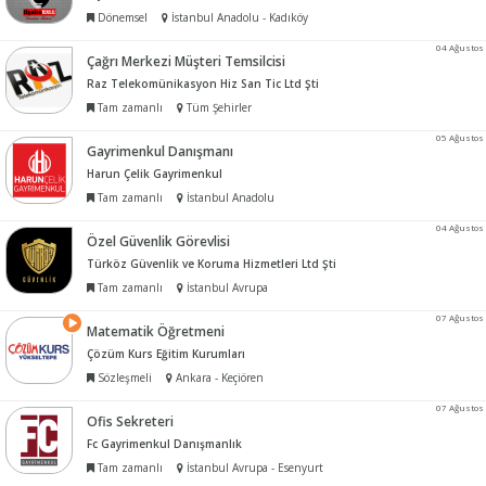
Dönemsel
İstanbul Anadolu - Kadıköy
04 Ağustos
Çağrı Merkezi Müşteri Temsilcisi
Raz Telekomünikasyon Hiz San Tic Ltd Şti
Tam zamanlı
Tüm Şehirler
05 Ağustos
Gayrimenkul Danışmanı
Harun Çelik Gayrimenkul
Tam zamanlı
İstanbul Anadolu
04 Ağustos
Özel Güvenlik Görevlisi
Türköz Güvenlik ve Koruma Hizmetleri Ltd Şti
Tam zamanlı
İstanbul Avrupa
07 Ağustos
Matematik Öğretmeni
Çözüm Kurs Eğitim Kurumları
Sözleşmeli
Ankara - Keçiören
07 Ağustos
Ofis Sekreteri
Fc Gayrimenkul Danışmanlık
Tam zamanlı
İstanbul Avrupa - Esenyurt