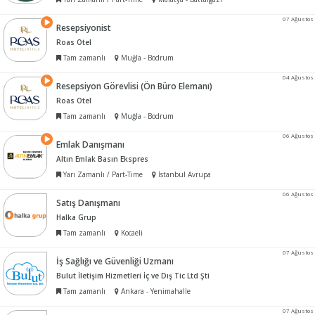
07 Ağustos
Resepsiyonist
Roas Otel
Tam zamanlı
Muğla - Bodrum
04 Ağustos
Resepsiyon Görevlisi (Ön Büro Elemanı)
Roas Otel
Tam zamanlı
Muğla - Bodrum
06 Ağustos
Emlak Danışmanı
Altın Emlak Basın Ekspres
Yarı Zamanlı / Part-Time
İstanbul Avrupa
06 Ağustos
Satış Danışmanı
Halka Grup
Tam zamanlı
Kocaeli
07 Ağustos
İş Sağlığı ve Güvenliği Uzmanı
Bulut İletişim Hizmetleri İç ve Dış Tic Ltd Şti
Tam zamanlı
Ankara - Yenimahalle
07 Ağustos