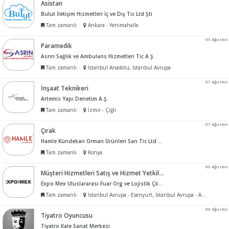
Asistan
Bulut İletişim Hizmetleri İç ve Dış Tic Ltd Şti
Tam zamanlı
Ankara - Yenimahalle
05 Ağustos
Paramedik
Asrın Sağlık ve Ambulans Hizmetleri Tic A.Ş.
Tam zamanlı
İstanbul Anadolu, İstanbul Avrupa
07 Ağustos
İnşaat Teknikeri
Artemis Yapı Denetim A.Ş.
Tam zamanlı
İzmir - Çiğli
07 Ağustos
Çırak
Hamle Kündekarı Orman Ürünleri San Tic Ltd Şti
Tam zamanlı
Konya
06 Ağustos
Müşteri Hizmetleri Satış ve Hizmet Yetkilisi
Expo Mex Uluslararası Fuar Org ve Lojistik Çözümleri Tic Ltd Şti
Tam zamanlı
İstanbul Avrupa - Esenyurt, İstanbul Avrupa - Avcılar, İstanbul Avrupa - Beylikdüzü, İstanbul Avrupa - Silivri, İstanbul Avrupa - Büyükçekmece, İstanbul Avrupa - Çatalca
06 Ağustos
Tiyatro Oyuncusu
Tiyatro Kale Sanat Merkezi