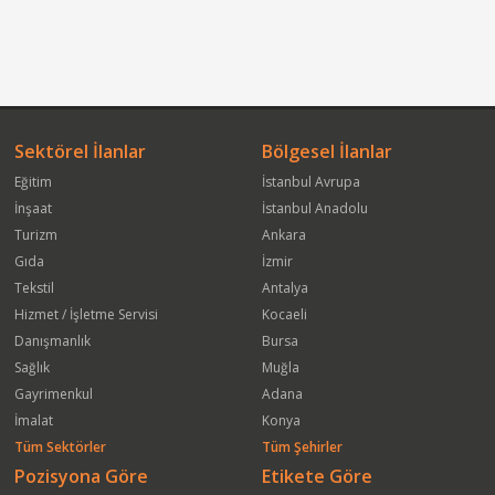
Sektörel İlanlar
Bölgesel İlanlar
Eğitim
İstanbul Avrupa
İnşaat
İstanbul Anadolu
Turizm
Ankara
Gıda
İzmir
Tekstil
Antalya
Hizmet / İşletme Servisi
Kocaeli
Danışmanlık
Bursa
Sağlık
Muğla
Gayrimenkul
Adana
İmalat
Konya
Tüm Sektörler
Tüm Şehirler
Pozisyona Göre
Etikete Göre