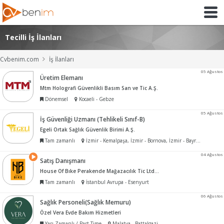
Tecilli İş İlanları
Cvbenim.com
İş İlanları
05 Ağustos
Üretim Elemanı
Mtm Holografi Güvenlikli Basım San ve Tic A.Ş.
Dönemsel
Kocaeli - Gebze
05 Ağustos
İş Güvenliği Uzmanı (Tehlikeli Sınıf-B)
Egeli Ortak Sağlık Güvenlik Birimi A.Ş.
Tam zamanlı
İzmir - Kemalpaşa, İzmir - Bornova, İzmir - Bayraklı
04 Ağustos
Satış Danışmanı
House Of Bıke Perakende Mağazacılık Tic Ltd Şti
Tam zamanlı
İstanbul Avrupa - Esenyurt
06 Ağustos
Sağlık Personeli(Sağlık Memuru)
Özel Vera Evde Bakım Hizmetleri
Yarı Zamanlı / Part-Time
Malatya - Battalgazi