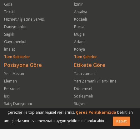
Gıda
İzmir
Tekstil
Antalya
Hizmet / İşletme Servisi
Kocaeli
Danışmanlık
Bursa
Sağlık
Muğla
Gayrimenkul
Adana
İmalat
Konya
Tüm Sektörler
Tüm Şehirler
Pozisyona Göre
Etikete Göre
Yeni Mezun
Tam zamanlı
Eleman
Yarı Zamanlı / Part-Time
Personel
Dönemsel
İşçi
Sözleşmeli
Satış Danışmanı
Stajyer
Öğrenci
Freelance
Çerezler ile toplanan kişisel verileriniz,
Çerez Politikamızda
belirtilen
Satış Elemanı
Yeni Mezun
amaçlarla sınırlı ve mevzuata uygun şekilde kullanılacaktır.
Kapat
Vasıfsız Eleman
Engelli
Serbest Meslek
Bugün