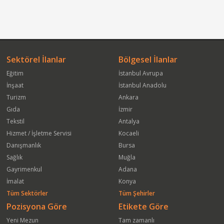
Sektörel İlanlar
Bölgesel İlanlar
Eğitim
İstanbul Avrupa
İnşaat
İstanbul Anadolu
Turizm
Ankara
Gıda
İzmir
Tekstil
Antalya
Hizmet / İşletme Servisi
Kocaeli
Danışmanlık
Bursa
Sağlık
Muğla
Gayrimenkul
Adana
İmalat
Konya
Tüm Sektörler
Tüm Şehirler
Pozisyona Göre
Etikete Göre
Yeni Mezun
Tam zamanlı