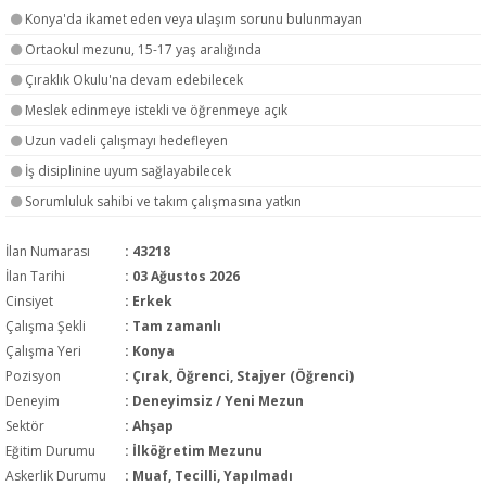
Konya'da ikamet eden veya ulaşım sorunu bulunmayan
Ortaokul mezunu, 15-17 yaş aralığında
Çıraklık Okulu'na devam edebilecek
Meslek edinmeye istekli ve öğrenmeye açık
Uzun vadeli çalışmayı hedefleyen
İş disiplinine uyum sağlayabilecek
Sorumluluk sahibi ve takım çalışmasına yatkın
İlan Numarası
: 43218
İlan Tarihi
: 03 Ağustos 2026
Cinsiyet
: Erkek
Çalışma Şekli
:
Tam zamanlı
Çalışma Yeri
: Konya
Pozisyon
:
Çırak, Öğrenci, Stajyer (Öğrenci)
Deneyim
:
Deneyimsiz / Yeni Mezun
Sektör
:
Ahşap
Eğitim Durumu
:
İlköğretim Mezunu
Askerlik Durumu
: Muaf, Tecilli, Yapılmadı