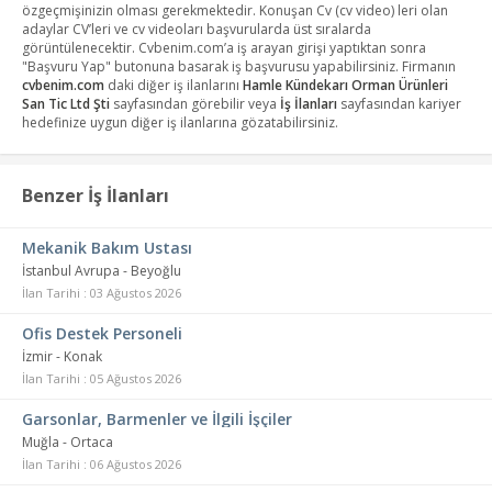
özgeçmişinizin olması gerekmektedir. Konuşan Cv (cv video) leri olan
adaylar CV’leri ve cv videoları başvurularda üst sıralarda
görüntülenecektir. Cvbenim.com’a iş arayan girişi yaptıktan sonra
"Başvuru Yap" butonuna basarak iş başvurusu yapabilirsiniz. Firmanın
cvbenim.com
daki diğer iş ilanlarını
Hamle Kündekarı Orman Ürünleri
San Tic Ltd Şti
sayfasından görebilir veya
İş İlanları
sayfasından kariyer
hedefinize uygun diğer iş ilanlarına gözatabilirsiniz.
Benzer İş İlanları
Mekanik Bakım Ustası
İstanbul Avrupa - Beyoğlu
İlan Tarihi : 03 Ağustos 2026
Ofis Destek Personeli
İzmir - Konak
İlan Tarihi : 05 Ağustos 2026
Garsonlar, Barmenler ve İlgili İşçiler
Muğla - Ortaca
İlan Tarihi : 06 Ağustos 2026