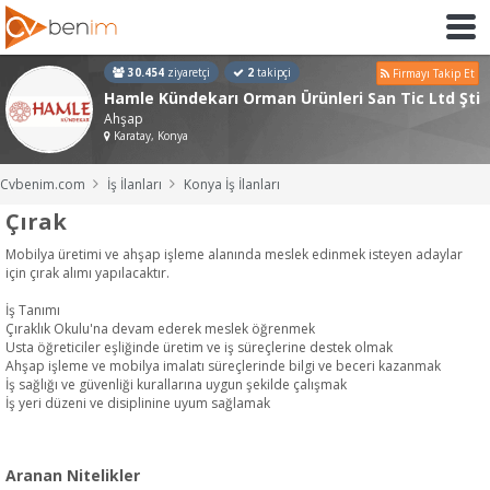
30.454
ziyaretçi
2
takipçi
Firmayı Takip Et
Hamle Kündekarı Orman Ürünleri San Tic Ltd Şti
Ahşap
Karatay, Konya
Cvbenim.com
İş İlanları
Konya İş İlanları
Çırak
Mobilya üretimi ve ahşap işleme alanında meslek edinmek isteyen adaylar
için çırak alımı yapılacaktır.
İş Tanımı
Çıraklık Okulu'na devam ederek meslek öğrenmek
Usta öğreticiler eşliğinde üretim ve iş süreçlerine destek olmak
Ahşap işleme ve mobilya imalatı süreçlerinde bilgi ve beceri kazanmak
İş sağlığı ve güvenliği kurallarına uygun şekilde çalışmak
İş yeri düzeni ve disiplinine uyum sağlamak
Aranan Nitelikler