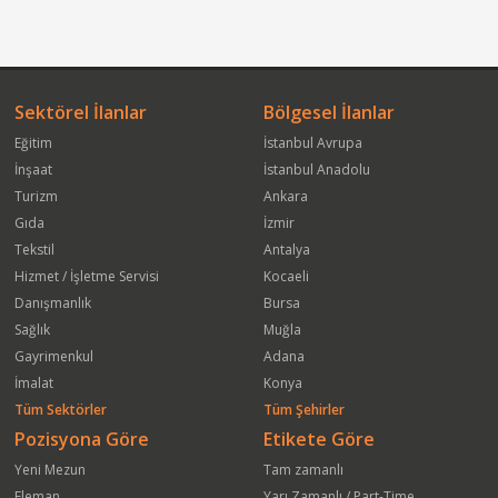
Sektörel İlanlar
Bölgesel İlanlar
Eğitim
İstanbul Avrupa
İnşaat
İstanbul Anadolu
Turizm
Ankara
Gıda
İzmir
Tekstil
Antalya
Hizmet / İşletme Servisi
Kocaeli
Danışmanlık
Bursa
Sağlık
Muğla
Gayrimenkul
Adana
İmalat
Konya
Tüm Sektörler
Tüm Şehirler
Pozisyona Göre
Etikete Göre
Yeni Mezun
Tam zamanlı
Eleman
Yarı Zamanlı / Part-Time