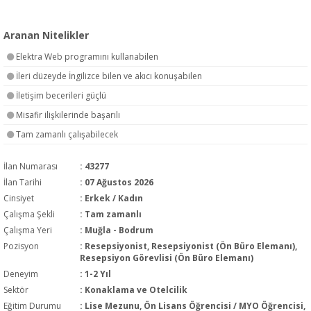
Aranan Nitelikler
Elektra Web programını kullanabilen
İleri düzeyde İngilizce bilen ve akıcı konuşabilen
İletişim becerileri güçlü
Misafir ilişkilerinde başarılı
Tam zamanlı çalışabilecek
İlan Numarası
: 43277
İlan Tarihi
: 07 Ağustos 2026
Cinsiyet
: Erkek / Kadın
Çalışma Şekli
:
Tam zamanlı
Çalışma Yeri
: Muğla - Bodrum
Pozisyon
:
Resepsiyonist, Resepsiyonist (Ön Büro Elemanı),
Resepsiyon Görevlisi (Ön Büro Elemanı)
Deneyim
:
1-2 Yıl
Sektör
:
Konaklama ve Otelcilik
Eğitim Durumu
:
Lise Mezunu, Ön Lisans Öğrencisi / MYO Öğrencisi,