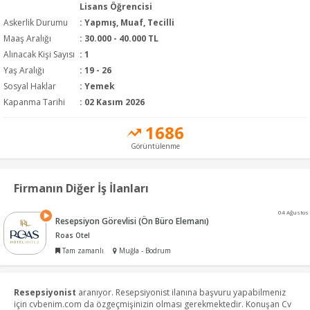
Lisans Öğrencisi
Askerlik Durumu
: Yapmış, Muaf, Tecilli
Maaş Aralığı
:
30.000 - 40.000 TL
Alınacak Kişi Sayısı
: 1
Yaş Aralığı
: 19 - 26
Sosyal Haklar
: Yemek
Kapanma Tarihi
: 02 Kasım 2026
1686
Görüntülenme
Firmanın Diğer İş İlanları
04 Ağustos
Resepsiyon Görevlisi (Ön Büro Elemanı)
Roas Otel
Tam zamanlı
Muğla - Bodrum
Resepsiyonist
aranıyor. Resepsiyonist ilanına başvuru yapabilmeniz
için cvbenim.com da özgeçmişinizin olması gerekmektedir. Konuşan Cv