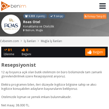
5.333
ziyaretçi
1
takipçi
Firmayı Takip Et
Roas Otel
Konaklama ve Otelcilik
Bodrum, Muğla
Cvbenim.com
İş İlanları
Muğla İş İlanları
81
0
Beğen
İzlenme
Beğeni
Resepsiyonist
12 ay boyunca açık olan butik otelimizin ön büro bölümünde tam zamanlı
görevlendirilmek üzere Resepsiyonist arıyoruz.
Elektra programını bilen, ileri düzeyde İngilizce bilgisine sahip ve akıcı
İngilizce konuşabilen adayların başvurularını bekliyoruz.
Otelimizde lojman ve yemek imkanı bulunmaktadır.
Net maaş: 38.000 TL.