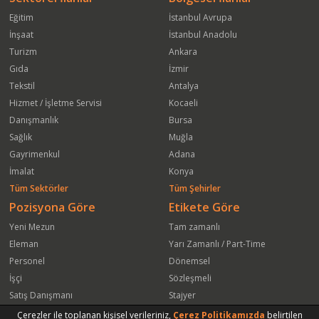
Eğitim
İstanbul Avrupa
İnşaat
İstanbul Anadolu
Turizm
Ankara
Gıda
İzmir
Tekstil
Antalya
Hizmet / İşletme Servisi
Kocaeli
Danışmanlık
Bursa
Sağlık
Muğla
Gayrimenkul
Adana
İmalat
Konya
Tüm Sektörler
Tüm Şehirler
Pozisyona Göre
Etikete Göre
Yeni Mezun
Tam zamanlı
Eleman
Yarı Zamanlı / Part-Time
Personel
Dönemsel
İşçi
Sözleşmeli
Satış Danışmanı
Stajyer
Öğrenci
Freelance
Çerezler ile toplanan kişisel verileriniz,
Çerez Politikamızda
belirtilen