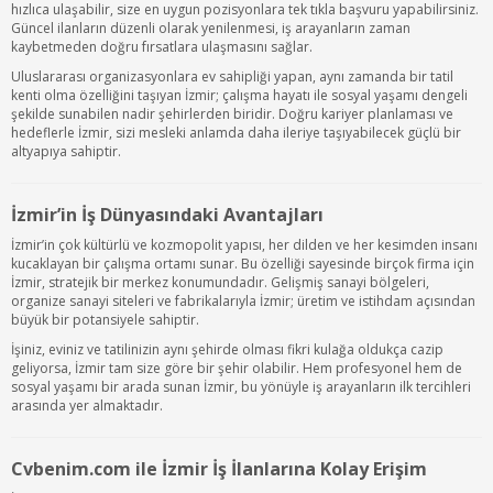
hızlıca ulaşabilir, size en uygun pozisyonlara tek tıkla başvuru yapabilirsiniz.
Güncel ilanların düzenli olarak yenilenmesi, iş arayanların zaman
kaybetmeden doğru fırsatlara ulaşmasını sağlar.
Uluslararası organizasyonlara ev sahipliği yapan, aynı zamanda bir tatil
kenti olma özelliğini taşıyan İzmir; çalışma hayatı ile sosyal yaşamı dengeli
şekilde sunabilen nadir şehirlerden biridir. Doğru kariyer planlaması ve
hedeflerle İzmir, sizi mesleki anlamda daha ileriye taşıyabilecek güçlü bir
altyapıya sahiptir.
İzmir’in İş Dünyasındaki Avantajları
İzmir’in çok kültürlü ve kozmopolit yapısı, her dilden ve her kesimden insanı
kucaklayan bir çalışma ortamı sunar. Bu özelliği sayesinde birçok firma için
İzmir, stratejik bir merkez konumundadır. Gelişmiş sanayi bölgeleri,
organize sanayi siteleri ve fabrikalarıyla İzmir; üretim ve istihdam açısından
büyük bir potansiyele sahiptir.
İşiniz, eviniz ve tatilinizin aynı şehirde olması fikri kulağa oldukça cazip
geliyorsa, İzmir tam size göre bir şehir olabilir. Hem profesyonel hem de
sosyal yaşamı bir arada sunan İzmir, bu yönüyle iş arayanların ilk tercihleri
arasında yer almaktadır.
Cvbenim.com ile İzmir İş İlanlarına Kolay Erişim