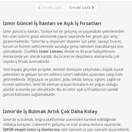
Önceki Sayfa
Sonraki Sayfa
İzmir Güncel İş İlanları ve Açık İş Fırsatları
İzmir güncel iş ilanları, Türkiye’nin en gelişmiş ve yaşanabilir şehirlerinden
biri olan İzmir’in güçlü ekonomik yapısı sayesinde her geçen gün artış
göstermektedir. “İzmir’de iş arıyorum” diyenler için şehir; sanayi, ticaret,
turizm ve hizmet sektörlerinde sunduğu geniş istihdam olanaklarıyla öne
çıkmaktadır. Özellikle
İzmir Limanı
, ithalat ve ihracat faaliyetlerinin
merkezinde yer alarak lojistik, dış ticaret ve depolama alanlarında çok
sayıda iş fırsatı sunmaktadır.
Yeni hayata geçirilen projeler, kentsel dönüşüm çalışmaları, büyük inşaat
yatırımları ve gelişen turizm sektörü İzmir’i istihdam açısından cazip hale
getirmektedir. Bilgisayar ve yazılım, gıda, tekstil, kimya, eğitim, sağlık ve
hizmet sektörleri; İzmir’de eleman arayan firmaların en yoğun olduğu
alanlar arasında yer almaktadır. Bu da İzmir açık iş fırsatlarının sürekli
güncel kalmasını sağlamaktadır.
İzmir’de İş Bulmak Artık Çok Daha Kolay
İzmir’de iş bulmak, doğru platformlar üzerinden hareket edildiğinde
oldukça kolaydır. Cvbenim’in gelişmiş ve özel arama motoru sayesinde
İŞKUR onaylı İzmir iş ilanlarına
, tam zamanlı ve yarı zamanlı seçeneklerle