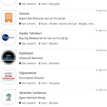
Tam zamanlı
İzmir - Karşıyaka
07 Ağustos
Garson
Kupon Bar Restoran San ve Tic Ltd Şti
Tam zamanlı
Bursa - Nilüfer, İstanbul Avrupa - Beyoğlu, Ankara - Çankaya, İzmir - Konak
07 Ağustos
Diyaliz Teknikeri
Buy İlaç Medikal İth İhr San ve Tic Ltd Şti
Tam zamanlı
İzmir - Bayraklı
08 Ağustos
Diyetisyen
Slimworld Narlıdere
Tam zamanlı
İzmir - Narlıdere
07 Ağustos
Odyometrist
Dore İşitme Cihazları
Tam zamanlı
İzmir - Karşıyaka
07 Ağustos
Veteriner Yardımcısı
Egem Veteriner Kliniği
Tam zamanlı
İzmir - Bornova