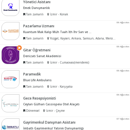
Yönetici Asistanı
Emek Danışmanlık
Tam zamanlı
İzmir - Konak
06 Ağustos
Pazarlama Uzmanı
Kuantum Mak Kalıp Müh Taah İth İhr San ve Tic Ltd Şti
Tam zamanlı
Yozgat, Kayseri, Ankara, Samsun, Adana, Mersin, İzmir
06 Ağustos
Gitar Öğretmeni
Denizatı Sanat Akademisi
Tam zamanlı
İzmir - Cumaovası(menderes)
06 Ağustos
Paramedik
Blue Life Ambulans
Tam zamanlı
İzmir - Karşıyaka
06 Ağustos
Gece Resepsiyonisti
Ceylan Gülhan Cassiopeia Otel Alaçatı
Dönemsel
İzmir - Çeşme
07 Ağustos
Gayrimenkul Danışman Asistanı
İmbatlı Gayrimenkul Yatırım Danışmanlığı