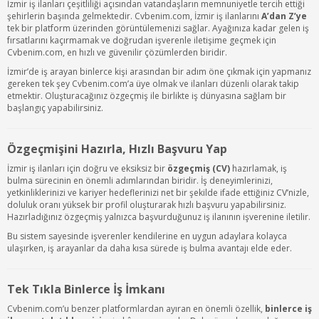
İzmir iş ilanları çeşitliliği açısından vatandaşların memnuniyetle tercih ettiği
şehirlerin başında gelmektedir. Cvbenim.com, İzmir iş ilanlarını
A’dan Z’ye
tek bir platform üzerinden görüntülemenizi sağlar. Ayağınıza kadar gelen iş
fırsatlarını kaçırmamak ve doğrudan işverenle iletişime geçmek için
Cvbenim.com, en hızlı ve güvenilir çözümlerden biridir.
İzmir’de iş arayan binlerce kişi arasından bir adım öne çıkmak için yapmanız
gereken tek şey Cvbenim.com’a üye olmak ve ilanları düzenli olarak takip
etmektir. Oluşturacağınız özgeçmiş ile birlikte iş dünyasına sağlam bir
başlangıç yapabilirsiniz.
Özgeçmişini Hazırla, Hızlı Başvuru Yap
İzmir iş ilanları için doğru ve eksiksiz bir
özgeçmiş (CV)
hazırlamak, iş
bulma sürecinin en önemli adımlarından biridir. İş deneyimlerinizi,
yetkinliklerinizi ve kariyer hedeflerinizi net bir şekilde ifade ettiğiniz CV’nizle,
doluluk oranı yüksek bir profil oluşturarak hızlı başvuru yapabilirsiniz.
Hazırladığınız özgeçmiş yalnızca başvurduğunuz iş ilanının işverenine iletilir.
Bu sistem sayesinde işverenler kendilerine en uygun adaylara kolayca
ulaşırken, iş arayanlar da daha kısa sürede iş bulma avantajı elde eder.
Tek Tıkla Binlerce İş İmkanı
Cvbenim.com’u benzer platformlardan ayıran en önemli özellik,
binlerce iş