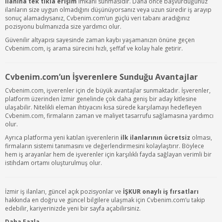
ilanına tek tıkla erişim
imkânı sunmasıdır. Daha önce başvurduğunuz
ilanların size uygun olmadığını düşünüyorsanız veya uzun süredir iş arayıp
sonuç alamadıysanız, Cvbenim.com’un güçlü veri tabanı aradığınız
pozisyonu bulmanızda size yardımcı olur.
Güvenilir altyapısı sayesinde zaman kaybı yaşamanızın önüne geçen
Cvbenim.com, iş arama sürecini hızlı, şeffaf ve kolay hale getirir.
Cvbenim.com’un İşverenlere Sunduğu Avantajlar
Cvbenim.com, işverenler için de büyük avantajlar sunmaktadır. İşverenler,
platform üzerinden İzmir genelinde çok daha geniş bir aday kitlesine
ulaşabilir. Nitelikli eleman ihtiyacını kısa sürede karşılamayı hedefleyen
Cvbenim.com, firmaların zaman ve maliyet tasarrufu sağlamasına yardımcı
olur.
Ayrıca platforma yeni katılan işverenlerin
ilk ilanlarının ücretsiz
olması,
firmaların sistemi tanımasını ve değerlendirmesini kolaylaştırır. Böylece
hem iş arayanlar hem de işverenler için karşılıklı fayda sağlayan verimli bir
istihdam ortamı oluşturulmuş olur.
İzmir iş ilanları, güncel açık pozisyonlar ve
İŞKUR onaylı iş fırsatları
hakkında en doğru ve güncel bilgilere ulaşmak için Cvbenim.com’u takip
edebilir, kariyerinizde yeni bir sayfa açabilirsiniz.
Daha Fazla