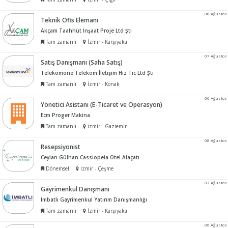
08 Ağustos
Teknik Ofis Elemanı
Akçam Taahhüt İnşaat Proje Ltd Şti
Tam zamanlı
İzmir - Karşıyaka
07 Ağustos
Satış Danışmanı (Saha Satış)
Telekomone Telekom İletişim Hiz Tic Ltd Şti
Tam zamanlı
İzmir - Konak
06 Ağustos
Yönetici Asistanı (E-Ticaret ve Operasyon)
Ecm Proger Makina
Tam zamanlı
İzmir - Gaziemir
08 Ağustos
Resepsiyonist
Ceylan Gülhan Cassiopeia Otel Alaçatı
Dönemsel
İzmir - Çeşme
07 Ağustos
Gayrimenkul Danışmanı
İmbatlı Gayrimenkul Yatırım Danışmanlığı
Tam zamanlı
İzmir - Karşıyaka
06 Ağustos