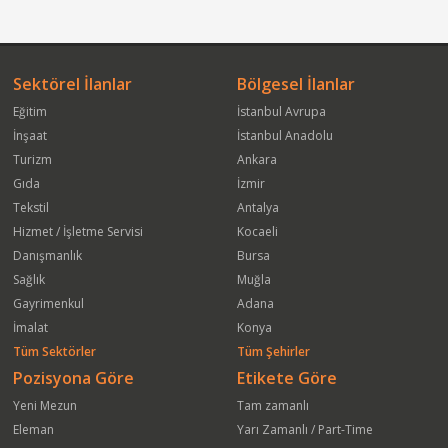
Sektörel İlanlar
Bölgesel İlanlar
Eğitim
İstanbul Avrupa
İnşaat
İstanbul Anadolu
Turizm
Ankara
Gıda
İzmir
Tekstil
Antalya
Hizmet / İşletme Servisi
Kocaeli
Danışmanlık
Bursa
Sağlık
Muğla
Gayrimenkul
Adana
İmalat
Konya
Tüm Sektörler
Tüm Şehirler
Pozisyona Göre
Etikete Göre
Yeni Mezun
Tam zamanlı
Eleman
Yarı Zamanlı / Part-Time