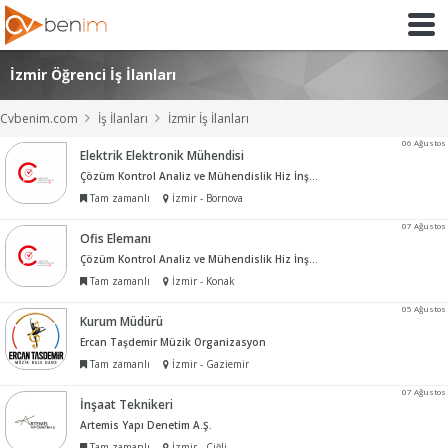
İzmir Öğrenci İş İlanları
Cvbenim.com
İş İlanları
İzmir İş İlanları
06 Ağustos
Elektrik Elektronik Mühendisi
Çözüm Kontrol Analiz ve Mühendislik Hiz İnş Tur San ve Tic Ltd Şti
Tam zamanlı
İzmir - Bornova
07 Ağustos
Ofis Elemanı
Çözüm Kontrol Analiz ve Mühendislik Hiz İnş Tur San ve Tic Ltd Şti
Tam zamanlı
İzmir - Konak
05 Ağustos
Kurum Müdürü
Ercan Taşdemir Müzik Organizasyon
Tam zamanlı
İzmir - Gaziemir
07 Ağustos
İnşaat Teknikeri
Artemis Yapı Denetim A.Ş.
Tam zamanlı
İzmir - Çiğli