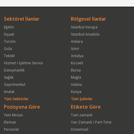
Sektörel İlanlar
Bölgesel İlanlar
Eğitim
İstanbul Avrupa
İnşaat
İstanbul Anadolu
Turizm
Ankara
Gıda
İzmir
Tekstil
Antalya
Hizmet / İşletme Servisi
Kocaeli
Danışmanlık
Bursa
Sağlık
Muğla
Gayrimenkul
Adana
İmalat
Konya
Tüm Sektörler
Tüm Şehirler
Pozisyona Göre
Etikete Göre
Yeni Mezun
Tam zamanlı
Eleman
Yarı Zamanlı / Part-Time
Personel
Dönemsel