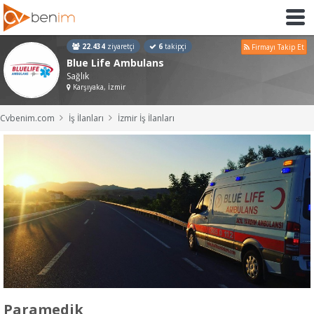
22.434
ziyaretçi
6
takipçi
Firmayı Takip Et
Blue Life Ambulans
Sağlık
Karşıyaka, İzmir
Cvbenim.com
İş İlanları
İzmir İş İlanları
Paramedik