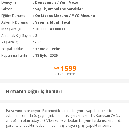
Deneyim
:
Deneyimsiz / Yeni Mezun
Sektör
:
Sağlık, Ambulans Servisleri
Eğitim Durumu
:
Ön Lisans Mezunu / MYO Mezunu
Askerlik Durumu
: Yapmış, Muaf, Tecilli
Maaş Aralığı
:
30.000 - 40.000 TL
Alınacak Kişi Sayısı
: 2
Yaş Aralığı
: - 30
Sosyal Haklar
: Yemek + Prim
Kapanma Tarihi
: 18 Eylül 2026
1599
Görüntülenme
Firmanın Diğer İş İlanları
Paramedik
aranıyor. Paramedik ilanına başvuru yapabilmeniz için
cvbenim.com da özgeçmişinizin olması gerekmektedir. Konuşan Cv (cv
video) leri olan adaylar CV’leri ve cv videoları başvurularda üst sıralarda
görüntülenecektir. Cvbenim.com’a iş arayan girişi yaptıktan sonra