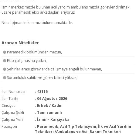
İzmir merkezimizde bulunan acil yardım ambulansımızda görevlendirilmek
üzere paramedik ekip arkadaşları arıyoruz.
Not: Lojman imkanımız bulunmamaktadır.
Aranan Nitelikler
Paramedik bölümünden mezun,
Ekip çalışmasına yatkın,
Şehirler arası görevlerde çalışmaya engeli bulunmayan,
Sorumluluk sahibi ve görev bilinci yüksek,
İlan Numarası
: 43115
İlan Tarihi
: 06 Ağustos 2026
Cinsiyet
: Erkek / Kadın
Çalışma Şekli
:
Tam zamanlı
Çalışma Yeri
: İzmir - Karşıyaka
Pozisyon
:
Paramedik, Acil Tıp Teknisyeni, İlk ve Acil Yardım
Teknikeri /Ambulans ve Acil Bakım Teknikeri