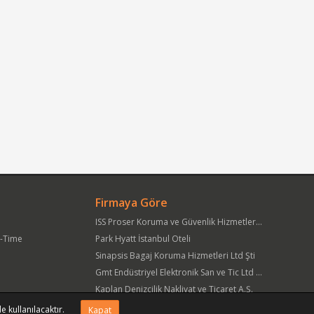
Firmaya Göre
ISS Proser Koruma ve Güvenlik Hizmetleri A.Ş.
t-Time
Park Hyatt İstanbul Oteli
Sinapsis Bagaj Koruma Hizmetleri Ltd Şti
Gmt Endüstriyel Elektronik San ve Tic Ltd Şti
Kaplan Denizcilik Nakliyat ve Ticaret A.Ş.
Yöre Süt Ürünleri Gıda ve İnşaat Pazarlama San Tic A.Ş.
e kullanılacaktır.
Kapat