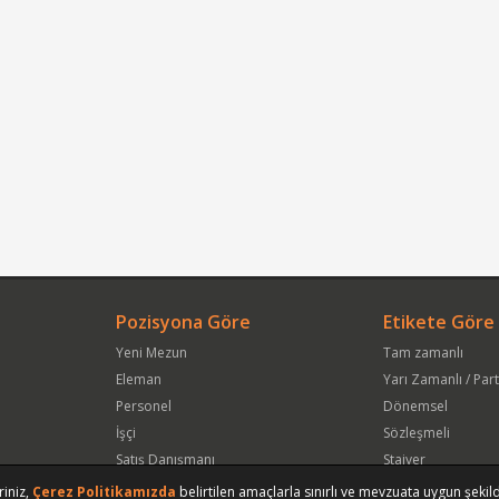
Pozisyona Göre
Etikete Göre
Yeni Mezun
Tam zamanlı
Eleman
Yarı Zamanlı / Par
Personel
Dönemsel
İşçi
Sözleşmeli
Satış Danışmanı
Stajyer
Öğrenci
Freelance
riniz,
Çerez Politikamızda
belirtilen amaçlarla sınırlı ve mevzuata uygun şekild