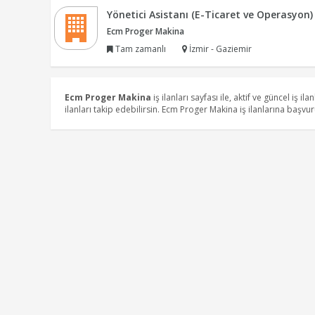
Yönetici Asistanı (E-Ticaret ve Operasyon)
Ecm Proger Makina
Tam zamanlı
İzmir - Gaziemir
Ecm Proger Makina
iş ilanları sayfası ile, aktif ve güncel iş ila
ilanları takip edebilirsin. Ecm Proger Makina iş ilanlarına başv