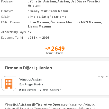
Pozisyon
:
Yönetici Asistanı, Asistan, Üst Düzey Yönetici
Asistanı
Deneyim
:
Deneyimsiz / Yeni Mezun
Sektör
:
İmalat, Satış Pazarlama
Eğitim Durumu
:
Lise Mezunu, Ön Lisans Mezunu / MYO Mezunu,
Lisans Mezunu
Alınacak Kişi Sayısı
: 2
Kapanma Tarihi
: 08 Ekim 2026
2649
Görüntülenme
Firmanın Diğer İş İlanları
07 Ağustos
Yönetici Asistanı
Ecm Proger Makina
Tam zamanlı
İzmir - Gaziemir
Yönetici Asistanı (E-Ticaret ve Operasyon)
aranıyor. Yönetici
Asistanı (E-Ticaret ve Operasyon) ilanına başvuru yapabilmeniz için