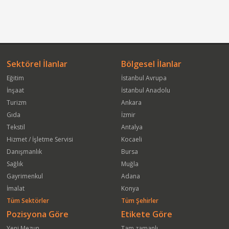
Sektörel İlanlar
Bölgesel İlanlar
Eğitim
İstanbul Avrupa
İnşaat
İstanbul Anadolu
Turizm
Ankara
Gıda
İzmir
Tekstil
Antalya
Hizmet / İşletme Servisi
Kocaeli
Danışmanlık
Bursa
Sağlık
Muğla
Gayrimenkul
Adana
İmalat
Konya
Tüm Sektörler
Tüm Şehirler
Pozisyona Göre
Etikete Göre
Yeni Mezun
Tam zamanlı