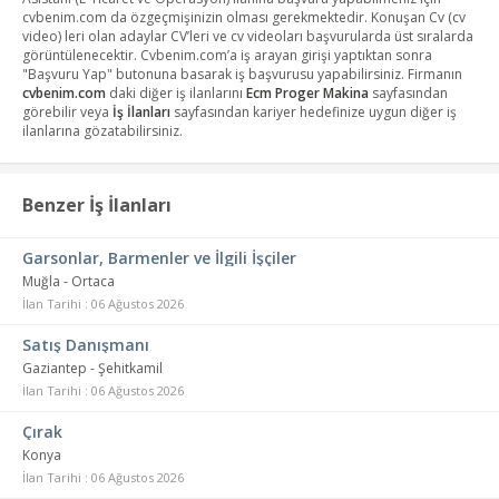
cvbenim.com da özgeçmişinizin olması gerekmektedir. Konuşan Cv (cv
video) leri olan adaylar CV’leri ve cv videoları başvurularda üst sıralarda
görüntülenecektir. Cvbenim.com’a iş arayan girişi yaptıktan sonra
"Başvuru Yap" butonuna basarak iş başvurusu yapabilirsiniz. Firmanın
cvbenim.com
daki diğer iş ilanlarını
Ecm Proger Makina
sayfasından
görebilir veya
İş İlanları
sayfasından kariyer hedefinize uygun diğer iş
ilanlarına gözatabilirsiniz.
Benzer İş İlanları
Garsonlar, Barmenler ve İlgili İşçiler
Muğla - Ortaca
İlan Tarihi : 06 Ağustos 2026
Satış Danışmanı
Gaziantep - Şehitkamil
İlan Tarihi : 06 Ağustos 2026
Çırak
Konya
İlan Tarihi : 06 Ağustos 2026