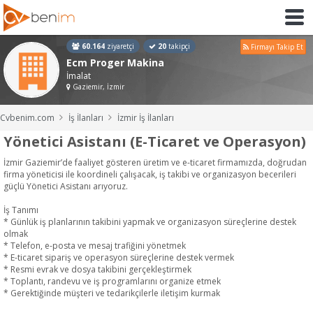
60.164
ziyaretçi
20
takipçi
Firmayı Takip Et
Ecm Proger Makina
İmalat
Gaziemir, İzmir
Cvbenim.com
İş İlanları
İzmir İş İlanları
Yönetici Asistanı (E-Ticaret ve Operasyon)
İzmir Gaziemir’de faaliyet gösteren üretim ve e-ticaret firmamızda, doğrudan
firma yöneticisi ile koordineli çalışacak, iş takibi ve organizasyon becerileri
güçlü Yönetici Asistanı arıyoruz.
İş Tanımı
* Günlük iş planlarının takibini yapmak ve organizasyon süreçlerine destek
olmak
* Telefon, e-posta ve mesaj trafiğini yönetmek
* E-ticaret sipariş ve operasyon süreçlerine destek vermek
* Resmi evrak ve dosya takibini gerçekleştirmek
* Toplantı, randevu ve iş programlarını organize etmek
* Gerektiğinde müşteri ve tedarikçilerle iletişim kurmak