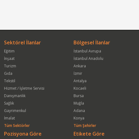
Sektörel İlanlar
Bölgesel İlanlar
Eğitim
İstanbul Avrupa
İnşaat
İstanbul Anadolu
Turizm
Ankara
Gıda
İzmir
Tekstil
Antalya
Hizmet / İşletme Servisi
Kocaeli
Danışmanlık
Bursa
Sağlık
Muğla
Gayrimenkul
Adana
İmalat
Konya
Tüm Sektörler
Tüm Şehirler
Pozisyona Göre
Etikete Göre