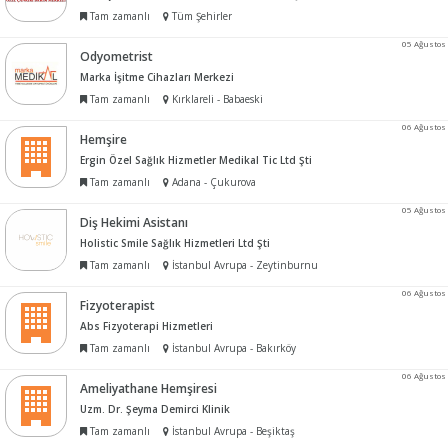
Tam zamanlı
Tüm Şehirler
05 Ağustos
Odyometrist
Marka İşitme Cihazları Merkezi
Tam zamanlı
Kırklareli - Babaeski
06 Ağustos
Hemşire
Ergin Özel Sağlık Hizmetler Medikal Tic Ltd Şti
Tam zamanlı
Adana - Çukurova
05 Ağustos
Diş Hekimi Asistanı
Holistic Smile Sağlık Hizmetleri Ltd Şti
Tam zamanlı
İstanbul Avrupa - Zeytinburnu
06 Ağustos
Fizyoterapist
Abs Fizyoterapi Hizmetleri
Tam zamanlı
İstanbul Avrupa - Bakırköy
06 Ağustos
Ameliyathane Hemşiresi
Uzm. Dr. Şeyma Demirci Klinik
Tam zamanlı
İstanbul Avrupa - Beşiktaş