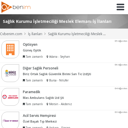
Sağlık Kurumu İşletmeciliği Meslek Elemanı İş İlanları
Cvbenim.com
İş İlanları
Sağlık Kurumu İşletmeciliği Meslek Elemanı İş İlanları
05 Ağustos
Optisyen
Güneş Optik
Tam zamanlı
Adana - Seyhan
06 Ağustos
Diğer Sağlık Personeli
Biriz Ortak Sağlık Güvenlik Birimi San Tic LtdŞti
Tam zamanlı
Bursa - Nilüfer
04 Ağustos
Paramedik
Mas Ambulans Sağlık Ltd Şti
Tam zamanlı
Mersin - Akdeniz
03 Ağustos
Acil Servis Hemşiresi
Özel Başak Tıp Merkezi
Tam zamanlı
Ankara - Sincan