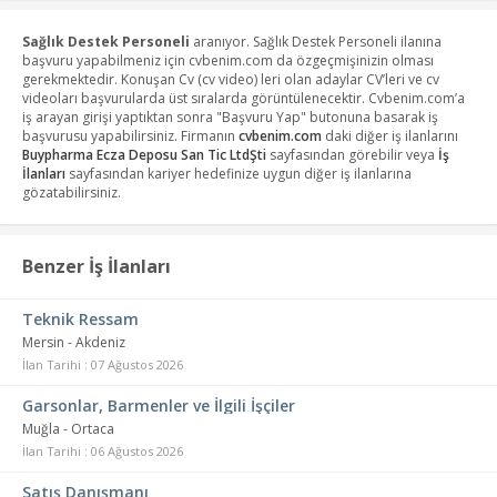
Sağlık Destek Personeli
aranıyor. Sağlık Destek Personeli ilanına
başvuru yapabilmeniz için cvbenim.com da özgeçmişinizin olması
gerekmektedir. Konuşan Cv (cv video) leri olan adaylar CV’leri ve cv
videoları başvurularda üst sıralarda görüntülenecektir. Cvbenim.com’a
iş arayan girişi yaptıktan sonra "Başvuru Yap" butonuna basarak iş
başvurusu yapabilirsiniz. Firmanın
cvbenim.com
daki diğer iş ilanlarını
Buypharma Ecza Deposu San Tic LtdŞti
sayfasından görebilir veya
İş
İlanları
sayfasından kariyer hedefinize uygun diğer iş ilanlarına
gözatabilirsiniz.
Benzer İş İlanları
Teknik Ressam
Mersin - Akdeniz
İlan Tarihi : 07 Ağustos 2026
Garsonlar, Barmenler ve İlgili İşçiler
Muğla - Ortaca
İlan Tarihi : 06 Ağustos 2026
Satış Danışmanı