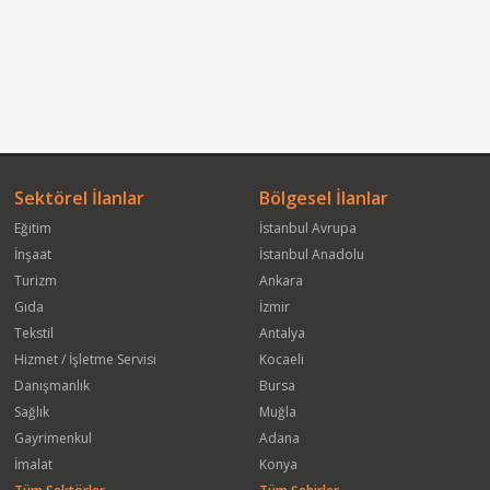
Sektörel İlanlar
Bölgesel İlanlar
Eğitim
İstanbul Avrupa
İnşaat
İstanbul Anadolu
Turizm
Ankara
Gıda
İzmir
Tekstil
Antalya
Hizmet / İşletme Servisi
Kocaeli
Danışmanlık
Bursa
Sağlık
Muğla
Gayrimenkul
Adana
İmalat
Konya