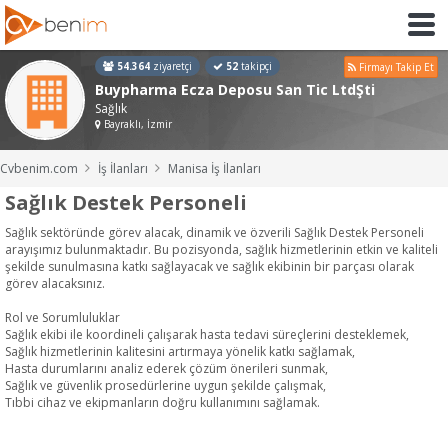
54.364
ziyaretçi
52
takipçi
Firmayı Takip Et
Buypharma Ecza Deposu San Tic LtdŞti
Sağlık
Bayraklı, İzmir
Cvbenim.com
İş İlanları
Manisa İş İlanları
Sağlık Destek Personeli
Sağlık sektöründe görev alacak, dinamik ve özverili Sağlık Destek Personeli
arayışımız bulunmaktadır. Bu pozisyonda, sağlık hizmetlerinin etkin ve kaliteli
şekilde sunulmasına katkı sağlayacak ve sağlık ekibinin bir parçası olarak
görev alacaksınız.
Rol ve Sorumluluklar
Sağlık ekibi ile koordineli çalışarak hasta tedavi süreçlerini desteklemek,
Sağlık hizmetlerinin kalitesini artırmaya yönelik katkı sağlamak,
Hasta durumlarını analiz ederek çözüm önerileri sunmak,
Sağlık ve güvenlik prosedürlerine uygun şekilde çalışmak,
Tıbbi cihaz ve ekipmanların doğru kullanımını sağlamak.