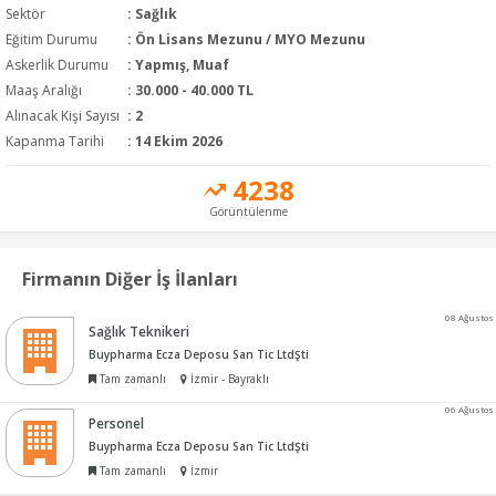
Sektör
:
Sağlık
Eğitim Durumu
:
Ön Lisans Mezunu / MYO Mezunu
Askerlik Durumu
: Yapmış, Muaf
Maaş Aralığı
:
30.000 - 40.000 TL
Alınacak Kişi Sayısı
: 2
Kapanma Tarihi
: 14 Ekim 2026
4238
Görüntülenme
Firmanın Diğer İş İlanları
08 Ağustos
Sağlık Teknikeri
Buypharma Ecza Deposu San Tic LtdŞti
Tam zamanlı
İzmir - Bayraklı
06 Ağustos
Personel
Buypharma Ecza Deposu San Tic LtdŞti
Tam zamanlı
İzmir