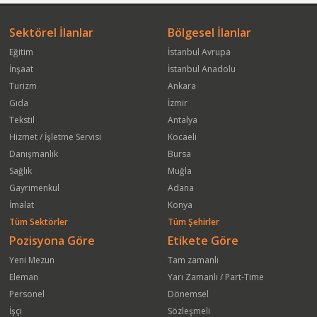
Sektörel İlanlar
Bölgesel İlanlar
Eğitim
İstanbul Avrupa
İnşaat
İstanbul Anadolu
Turizm
Ankara
Gıda
İzmir
Tekstil
Antalya
Hizmet / İşletme Servisi
Kocaeli
Danışmanlık
Bursa
Sağlık
Muğla
Gayrimenkul
Adana
İmalat
Konya
Tüm Sektörler
Tüm Şehirler
Pozisyona Göre
Etikete Göre
Yeni Mezun
Tam zamanlı
Eleman
Yarı Zamanlı / Part-Time
Personel
Dönemsel
İşçi
Sözleşmeli