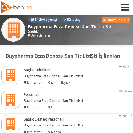
54.294
ziyaretçi
52
takipçi
Firmayı Takip Et
Buypharma Ecza Deposu San Tic LtdŞti
Sağlık
Bayraklı, İzmir
Buypharma Ecza Deposu San Tic LtdŞti İş İlanları
04 Ağustos
Sağlık Teknikeri
Buypharma Ecza Deposu San Tic LtdŞti
Tam zamanlı
İzmir - Bayraklı
06 Ağustos
Personel
Buypharma Ecza Deposu San Tic LtdŞti
Tam zamanlı
İzmir
04 Ağustos
Sağlık Destek Personeli
Buypharma Ecza Deposu San Tic LtdŞti
Tam zamanlı
Manisa