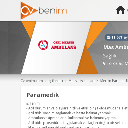
11.571
ziy
Mas Ambul
Sağlık
Toroslar, M
Cvbenim.com
İş İlanları
Mersin İş İlanları
Mersin Paramedik, İlk ve Acil Yardım Teknikeri /Ambulans ve Acil Bakım Teknikeri, Acil Tıp Teknisyeni, Sağlık Personeli(Acil Tıp Teknisyeni), S
Paramedik
iş Tanımı:
- Acil durumlar ve olaylara hızlı ve etkili bir şekilde müdahale 
- Acil tıbbi yardım sağlamak ve hasta bakımı yapmak
- Ambulans ekipmanlarını kullanmak ve bakımını yapmak
- Acil tıbbi prosedürleri uygulamak ve ilaçları doğru bir şekild
- Hasta kayıtlarını düzenlemek ve raporlamak