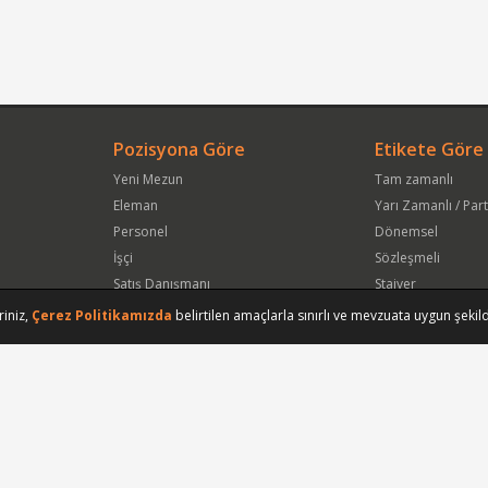
Pozisyona Göre
Etikete Göre
Yeni Mezun
Tam zamanlı
Eleman
Yarı Zamanlı / Par
Personel
Dönemsel
İşçi
Sözleşmeli
Satış Danışmanı
Stajyer
Öğrenci
Freelance
riniz,
Çerez Politikamızda
belirtilen amaçlarla sınırlı ve mevzuata uygun şekild
Satış Elemanı
Yeni Mezun
Vasıfsız Eleman
Engelli
Serbest Meslek
Bugün
Satış Temsilcisi
Bu Haftanın
Tüm Pozisyonlar