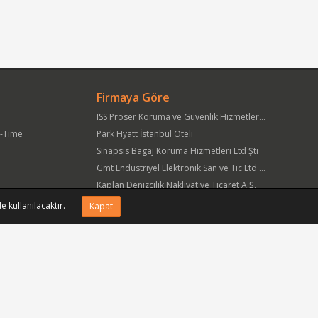
Firmaya Göre
ISS Proser Koruma ve Güvenlik Hizmetleri A.Ş.
t-Time
Park Hyatt İstanbul Oteli
Sinapsis Bagaj Koruma Hizmetleri Ltd Şti
Gmt Endüstriyel Elektronik San ve Tic Ltd Şti
Kaplan Denizcilik Nakliyat ve Ticaret A.Ş.
Yöre Süt Ürünleri Gıda ve İnşaat Pazarlama San Tic A.Ş.
e kullanılacaktır.
Kapat
APlus Hastane Otelcilik Hizmetleri A.Ş.
Acıbadem Sağlık Hizmetleri ve Ticaret A.Ş.
Fmc Metal Makina İmalat İnş San ve Tic Ltd Şti
Can Sanat Yayınları Yapım ve Dağıtım Tic ve San A.Ş.