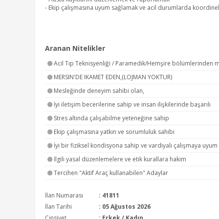
- Ekip çalışmasına uyum sağlamak ve acil durumlarda koordinel
Aranan Nitelikler
Acil Tıp Teknisyenliği / Paramedik/Hemşire bölümlerinden 
MERSIN'DE IKAMET EDEN,(LOJMAN YOKTUR)
Mesleğinde deneyim sahibi olan,
İyi iletişim becerilerine sahip ve insan ilişkilerinde başarılı
Stres altında çalışabilme yeteneğine sahip
Ekip çalışmasına yatkın ve sorumluluk sahibi
İyi bir fiziksel kondisyona sahip ve vardiyalı çalışmaya uyum
İlgili yasal düzenlemelere ve etik kurallara hakim
Tercihen "Aktif Araç kullanabilen" Adaylar
İlan Numarası
: 41811
İlan Tarihi
: 05 Ağustos 2026
Cinsiyet
: Erkek / Kadın