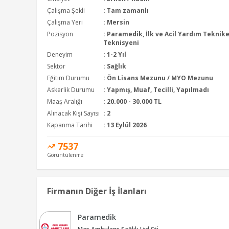
Çalışma Şekli
:
Tam zamanlı
Çalışma Yeri
: Mersin
Pozisyon
:
Paramedik, İlk ve Acil Yardım Teknike
Teknisyeni
Deneyim
:
1-2 Yıl
Sektör
:
Sağlık
Eğitim Durumu
:
Ön Lisans Mezunu / MYO Mezunu
Askerlik Durumu
: Yapmış, Muaf, Tecilli, Yapılmadı
Maaş Aralığı
:
20.000 - 30.000 TL
Alınacak Kişi Sayısı
: 2
Kapanma Tarihi
: 13 Eylül 2026
7537
Görüntülenme
Firmanın Diğer İş İlanları
Paramedik