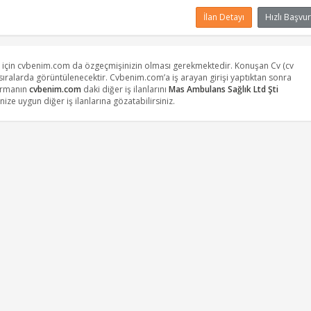
İlan Detayı
Hızlı Başvur
 için cvbenim.com da özgeçmişinizin olması gerekmektedir. Konuşan Cv (cv
t sıralarda görüntülenecektir. Cvbenim.com’a iş arayan girişi yaptıktan sonra
Firmanın
cvbenim.com
daki diğer iş ilanlarını
Mas Ambulans Sağlık Ltd Şti
ize uygun diğer iş ilanlarına gözatabilirsiniz.