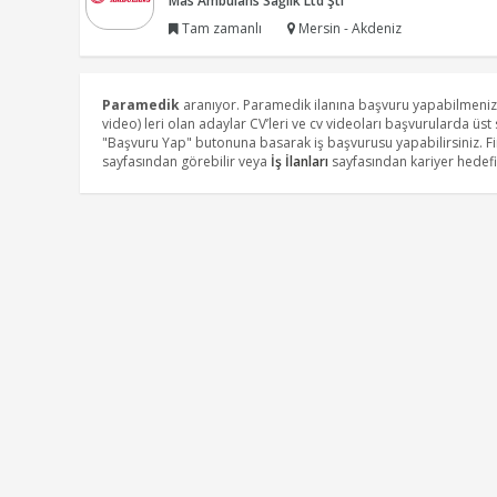
Mas Ambulans Sağlık Ltd Şti
Tam zamanlı
Mersin - Akdeniz
Paramedik
aranıyor. Paramedik ilanına başvuru yapabilmeniz
video) leri olan adaylar CV’leri ve cv videoları başvurularda üs
"Başvuru Yap" butonuna basarak iş başvurusu yapabilirsiniz. 
sayfasından görebilir veya
İş İlanları
sayfasından kariyer hedefin