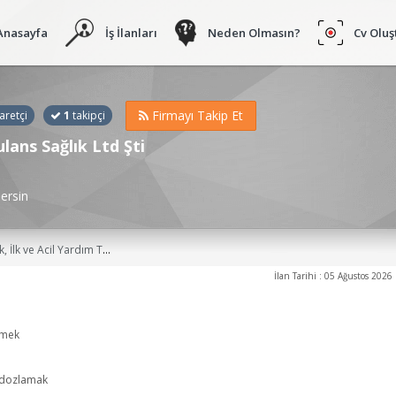
Anasayfa
İş İlanları
Neden Olmasın?
Cv Oluş
Firmayı Takip Et
aretçi
1
takipçi
ans Sağlık Ltd Şti
ersin
ağlık Kurumu İşletmeciliği Meslek Elemanı, Hemşire, Diğer Sağlık Personeli, Sağlık Kurumları İşletmeciliği, Hemşir, Acil Yardım ve Afet Yöneticisi/Meslek Elemanı İş İlanları
İlan Tarihi : 05 Ağustos 2026
etmek
e dozlamak