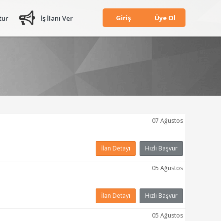
Giriş
Üye Ol
tur
İş İlanı Ver
07 Ağustos
İlan Detayı
Hızlı Başvur
05 Ağustos
İlan Detayı
Hızlı Başvur
05 Ağustos