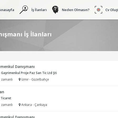
Anasayfa
İş İlanları
Neden Olmasın?
Cv Oluş
şmanı İş İlanları
imenkul Danışmanı
Gayrimenkul Proje Paz San Tic Ltd Şti
 zamanlı
İzmir - Güzelbahçe
tan
 Ticaret
 zamanlı
Ankara - Çankaya
imenkul Danışmanı