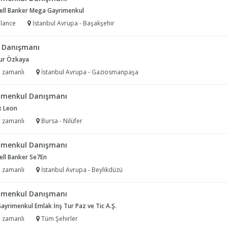
ell Banker Mega Gayrimenkul
lance
İstanbul Avrupa - Başakşehir
ş Danışmanı
ur Özkaya
 zamanlı
İstanbul Avrupa - Gaziosmanpaşa
imenkul Danışmanı
 Leon
 zamanlı
Bursa - Nilüfer
imenkul Danışmanı
ell Banker Se7En
 zamanlı
İstanbul Avrupa - Beylikdüzü
imenkul Danışmanı
Gayrimenkul Emlak İnş Tur Paz ve Tic A.Ş.
 zamanlı
Tüm Şehirler