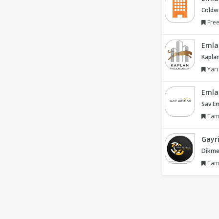
Coldw
Free
Emla
Kaplan
Yarı
Emla
Sav Em
Tam
Gayr
Dikmen
Tam