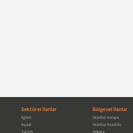
Sektörel İlanlar
Bölgesel İlanlar
Eğitim
İstanbul Avrupa
İnşaat
İstanbul Anadolu
Turizm
Ankara