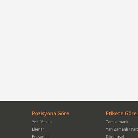
Pozisyona Göre
Etikete Göre
Yeni Mezun
Tam zamanlı
Eleman
Yarı Zamanlı / Par
Personel
Dönemsel