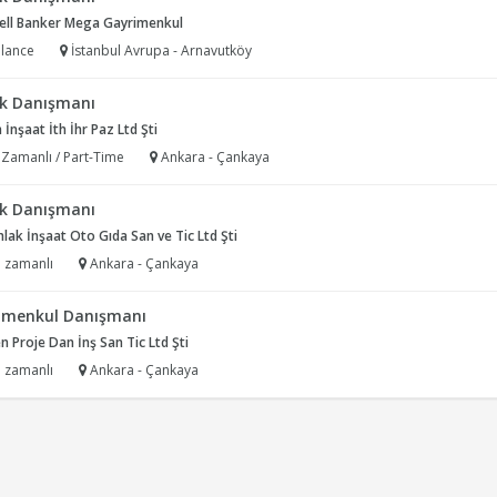
ell Banker Mega Gayrimenkul
lance
İstanbul Avrupa - Arnavutköy
k Danışmanı
 İnşaat İth İhr Paz Ltd Şti
 Zamanlı / Part-Time
Ankara - Çankaya
k Danışmanı
lak İnşaat Oto Gıda San ve Tic Ltd Şti
 zamanlı
Ankara - Çankaya
imenkul Danışmanı
 Proje Dan İnş San Tic Ltd Şti
 zamanlı
Ankara - Çankaya