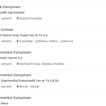
k Danışmanı
 Çelik Gayrimenkul
 zamanlı
İstanbul Anadolu
ş Uzmanı
al Yatırım Grup İnşaat San ve Tic A.Ş.
 zamanlı
Gaziantep - Şahinbey, Adana - Çukurova
imenkul Danışmanı
Emlak Yatırım A.Ş.
 zamanlı
İstanbul Avrupa, İstanbul Anadolu
imenkul Danışmanı
 Gayrimenkul Danışmanlık San ve Tic Ltd Şti
 zamanlı
Mersin - Mezitli
imenkul Danışmanı
 Neva