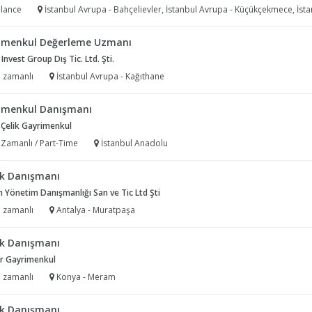
lance
İstanbul Avrupa - Bahçelievler, İstanbul Avrupa - Küçükçekmece, İstanbul Avrupa - Bakırköy, İstanbul Avrupa - Bağcılar, İsta
imenkul Değerleme Uzmanı
 Invest Group Dış Tic. Ltd. Şti.
 zamanlı
İstanbul Avrupa - Kağıthane
imenkul Danışmanı
 Çelik Gayrimenkul
 Zamanlı / Part-Time
İstanbul Anadolu
k Danışmanı
Yönetim Danışmanlığı San ve Tic Ltd Şti
 zamanlı
Antalya - Muratpaşa
k Danışmanı
er Gayrimenkul
 zamanlı
Konya - Meram
k Danışmanı