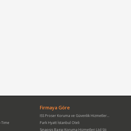
Firmaya Göre
ISS Proser Koruma ve Güvenlik Hizmetleri A.Ş.
t-Time
Park Hyatt İstanbul Oteli
Sinapsis Bagaj Koruma Hizmetleri Ltd Şti