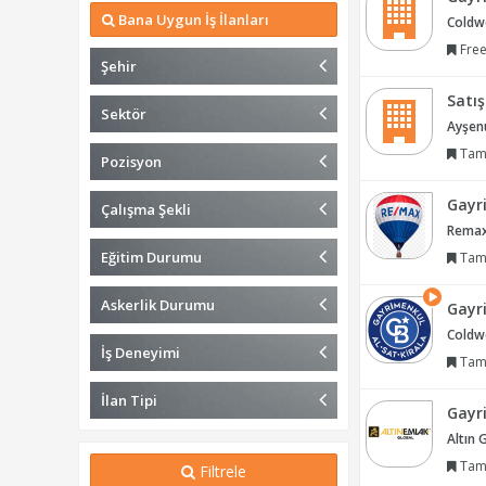
Bana Uygun İş İlanları
Coldw
Free
Şehir
Satı
Sektör
Ayşen
Tam
Pozisyon
Gayr
Çalışma Şekli
Remax
Eğitim Durumu
Tam
Askerlik Durumu
Gayr
Coldw
İş Deneyimi
Tam
İlan Tipi
Gayr
Altın 
Tam
Filtrele