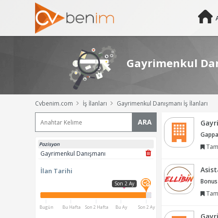
Gayrimenkul Danı
Cvbenim.com
İş İlanları
Gayrimenkul Danışmanı İş İlanları
ARA
Gayr
Gappa 
Pozisyon
Tam
Gayrimenkul Danışmanı
Asis
İlan Tarihi
Bonus
Son 2 Ay
Tam
Bugün
Bu Hafta
Son 2 Hafta
Bu Ay
Son 2 Ay
Gayr