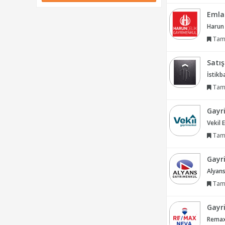
Emla
Harun
Tam
Satı
İstikb
Tam
Gayr
Vekil 
Tam
Gayr
Alyans
Tam
Gayr
Remax