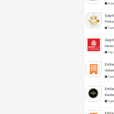
Free
Gayr
Prince
Tam
Gayr
Harun
Yarı
Emla
Vokem 
Tam
Emla
Esenl
Tam
Emla