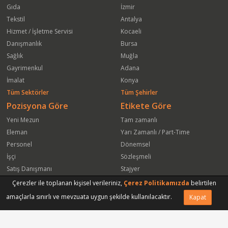
Gıda
İzmir
Tekstil
Antalya
Hizmet / İşletme Servisi
Kocaeli
Danışmanlık
Bursa
Sağlık
Muğla
Gayrimenkul
Adana
İmalat
Konya
Tüm Sektörler
Tüm Şehirler
Pozisyona Göre
Etikete Göre
Yeni Mezun
Tam zamanlı
Eleman
Yarı Zamanlı / Part-Time
Personel
Dönemsel
İşçi
Sözleşmeli
Satış Danışmanı
Stajyer
Öğrenci
Freelance
Çerezler ile toplanan kişisel verileriniz,
Çerez Politikamızda
belirtilen
Satış Elemanı
Yeni Mezun
amaçlarla sınırlı ve mevzuata uygun şekilde kullanılacaktır.
Kapat
Vasıfsız Eleman
Engelli
Serbest Meslek
Bugün