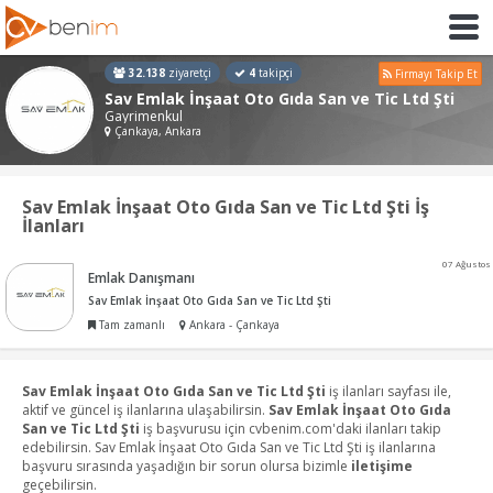
32.138
ziyaretçi
4
takipçi
Firmayı Takip Et
Sav Emlak İnşaat Oto Gıda San ve Tic Ltd Şti
Gayrimenkul
Çankaya, Ankara
Sav Emlak İnşaat Oto Gıda San ve Tic Ltd Şti İş
İlanları
07 Ağustos
Emlak Danışmanı
Sav Emlak İnşaat Oto Gıda San ve Tic Ltd Şti
Tam zamanlı
Ankara - Çankaya
Sav Emlak İnşaat Oto Gıda San ve Tic Ltd Şti
iş ilanları sayfası ile,
aktif ve güncel iş ilanlarına ulaşabilirsin.
Sav Emlak İnşaat Oto Gıda
San ve Tic Ltd Şti
iş başvurusu için cvbenim.com'daki ilanları takip
edebilirsin. Sav Emlak İnşaat Oto Gıda San ve Tic Ltd Şti iş ilanlarına
başvuru sırasında yaşadığın bir sorun olursa bizimle
iletişime
geçebilirsin.