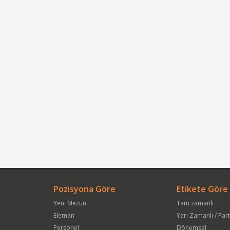
Pozisyona Göre
Etikete Göre
Yeni Mezun
Tam zamanlı
Eleman
Yarı Zamanlı / Par
Personel
Dönemsel