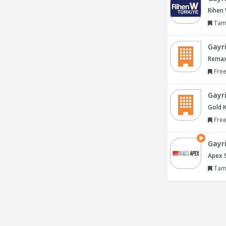
Rihen
Tam
Gayr
Remax
Free
Gayr
Gold K
Free
Gayr
Apex S
Tam