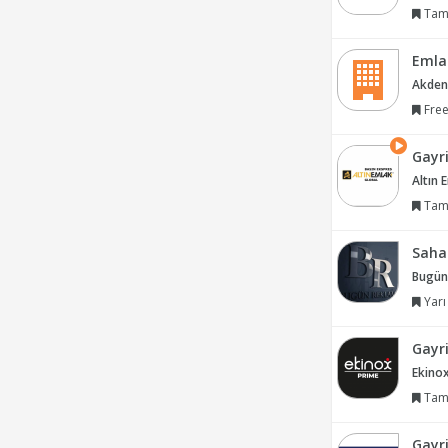
Tam
Emla
Akdeni
Free
Gayr
Altın 
Tam
Saha 
Bugün
Yarı
Gayr
Ekino
Tam
Gayr