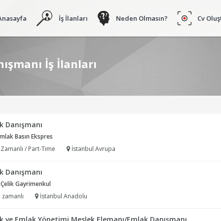
Anasayfa
İş İlanları
Neden Olmasın?
Cv Oluş
şmanı İş İlanları
k Danışmanı
Emlak Basın Ekspres
 Zamanlı / Part-Time
İstanbul Avrupa
k Danışmanı
 Çelik Gayrimenkul
 zamanlı
İstanbul Anadolu
k ve Emlak Yönetimi Meslek Elemanı/Emlak Danışmanı