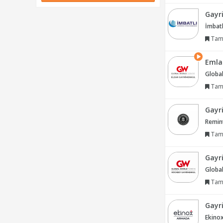
Gayr
İmbatl
Tam
Emla
Global
Tam
Gayr
Remin
Tam
Gayr
Globa
Tam
Gayr
Ekino