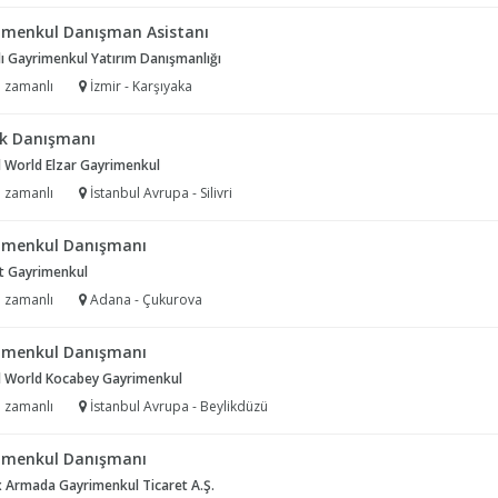
imenkul Danışman Asistanı
ı Gayrimenkul Yatırım Danışmanlığı
 zamanlı
İzmir - Karşıyaka
k Danışmanı
 World Elzar Gayrimenkul
 zamanlı
İstanbul Avrupa - Silivri
imenkul Danışmanı
t Gayrimenkul
 zamanlı
Adana - Çukurova
imenkul Danışmanı
l World Kocabey Gayrimenkul
 zamanlı
İstanbul Avrupa - Beylikdüzü
imenkul Danışmanı
x Armada Gayrimenkul Ticaret A.Ş.