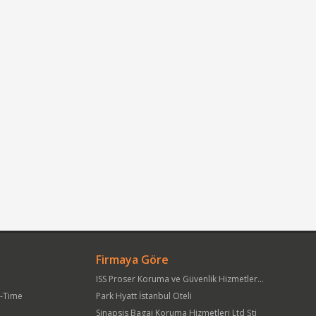
Firmaya Göre
ISS Proser Koruma ve Güvenlik Hizmetleri A.Ş.
t-Time
Park Hyatt İstanbul Oteli
Sinapsis Bagaj Koruma Hizmetleri Ltd Şti