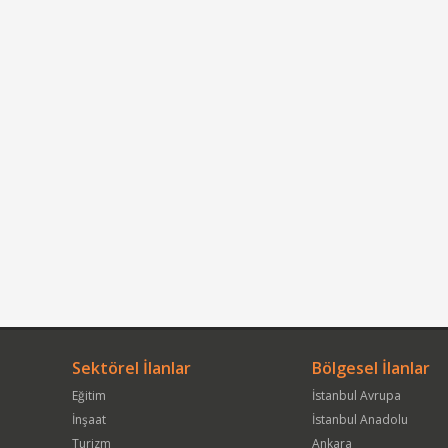
Sektörel İlanlar
Bölgesel İlanlar
Eğitim
İstanbul Avrupa
İnşaat
İstanbul Anadolu
Turizm
Ankara