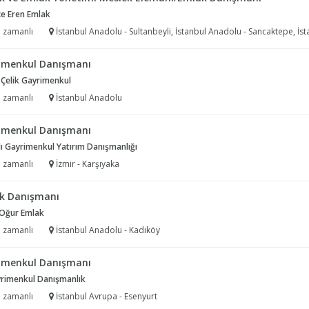
e Eren Emlak
 zamanlı
İstanbul Anadolu - Sultanbeyli, İstanbul Anadolu - Sancaktepe, İstanbul Anadolu - Pendik, İsta
imenkul Danışmanı
 Çelik Gayrimenkul
 zamanlı
İstanbul Anadolu
imenkul Danışmanı
ı Gayrimenkul Yatırım Danışmanlığı
 zamanlı
İzmir - Karşıyaka
k Danışmanı
 Oğur Emlak
 zamanlı
İstanbul Anadolu - Kadıköy
imenkul Danışmanı
yrimenkul Danışmanlık
 zamanlı
İstanbul Avrupa - Esenyurt