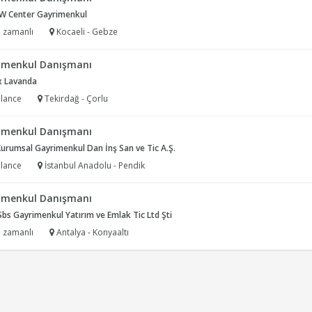
 W Center Gayrimenkul
 zamanlı
Kocaeli - Gebze
imenkul Danışmanı
 Lavanda
lance
Tekirdağ - Çorlu
imenkul Danışmanı
urumsal Gayrimenkul Dan İnş San ve Tic A.Ş.
lance
İstanbul Anadolu - Pendik
imenkul Danışmanı
bs Gayrimenkul Yatırım ve Emlak Tic Ltd Şti
 zamanlı
Antalya - Konyaaltı