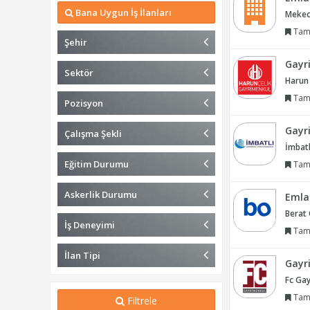
Bana Uygun İş İlanları
Mekec
Tam
Şehir
Gayr
Sektör
Harun
Tam
Pozisyon
Gayr
Çalışma Şekli
İmbatl
Eğitim Durumu
Tam
Askerlik Durumu
Emla
Berat
İş Deneyimi
Tam
İlan Tipi
Gayr
Fc Ga
Tam
Filtrele