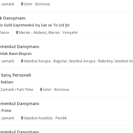
 zamanlı
İzmir - Bornova
k Danışmanı
z Gold Gayrimenkul İnş San ve Tic Ltd Şti
lance
Mersin - Akdeniz, Mersin - Yenişehir
imenkul Danışmanı
Emlak Basın Ekspres
 zamanlı
İstanbul Avrupa - Bağcılar, İstanbul Avrupa - Bakırköy, İstanbul Avrupa - Bayrampaşa, İstanbul Avrupa - Küçükçekmece, İstanbul Avrupa - Avcılar, İstanbul Avrupa - Başakşehir, İstanbul Avrupa - Esenler, İstanbul Avrupa - Zeytinburnu, İstanbul Avrupa - Güngören, İs
Satış Personeli
 Reklam
 Zamanlı / Part-Time
İzmir - Bornova
imenkul Danışmanı
x Prime
 zamanlı
İstanbul Anadolu - Pendik
imenkul Danışmanı