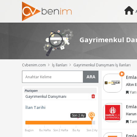
Gayrimenkul Danı
Cvbenim.com
İş İlanları
Gayrimenkul Danışmanı İş İlanları
ARA
Emla
Altın 
Pozisyon
Yarı
Gayrimenkul Danışmanı
Emla
İlan Tarihi
Harun
Son 2 Ay
Tam
Bugün
Bu Hafta
Son 2 Hafta
Bu Ay
Son 2 Ay
Emla