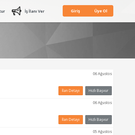
Giriş
Üye Ol
tur
İş İlanı Ver
06 Ağustos
İlan Detayı
Hızlı Başvur
06 Ağustos
İlan Detayı
Hızlı Başvur
05 Ağustos