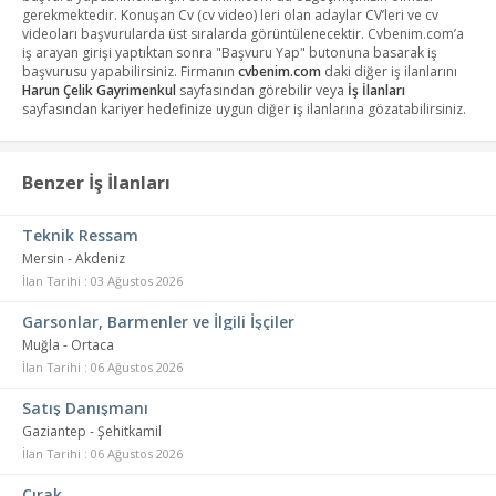
gerekmektedir. Konuşan Cv (cv video) leri olan adaylar CV’leri ve cv
videoları başvurularda üst sıralarda görüntülenecektir. Cvbenim.com’a
iş arayan girişi yaptıktan sonra "Başvuru Yap" butonuna basarak iş
başvurusu yapabilirsiniz. Firmanın
cvbenim.com
daki diğer iş ilanlarını
Harun Çelik Gayrimenkul
sayfasından görebilir veya
İş İlanları
sayfasından kariyer hedefinize uygun diğer iş ilanlarına gözatabilirsiniz.
Benzer İş İlanları
Teknik Ressam
Mersin - Akdeniz
İlan Tarihi : 03 Ağustos 2026
Garsonlar, Barmenler ve İlgili İşçiler
Muğla - Ortaca
İlan Tarihi : 06 Ağustos 2026
Satış Danışmanı
Gaziantep - Şehitkamil
İlan Tarihi : 06 Ağustos 2026
Çırak