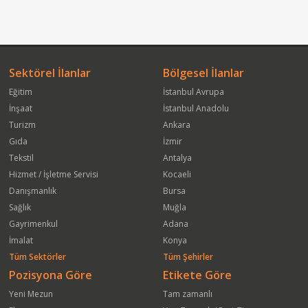
Sektörel İlanlar
Bölgesel İlanlar
Eğitim
İstanbul Avrupa
İnşaat
İstanbul Anadolu
Turizm
Ankara
Gıda
İzmir
Tekstil
Antalya
Hizmet / İşletme Servisi
Kocaeli
Danışmanlık
Bursa
Sağlık
Muğla
Gayrimenkul
Adana
İmalat
Konya
Tüm Sektörler
Tüm Şehirler
Pozisyona Göre
Etikete Göre
Yeni Mezun
Tam zamanlı