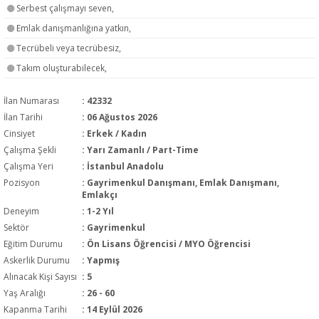
Serbest çalışmayı seven,
Emlak danışmanlığına yatkın,
Tecrübeli veya tecrübesiz,
Takım oluşturabilecek,
İlan Numarası
: 42332
İlan Tarihi
: 06 Ağustos 2026
Cinsiyet
: Erkek / Kadın
Çalışma Şekli
:
Yarı Zamanlı / Part-Time
Çalışma Yeri
: İstanbul Anadolu
Pozisyon
:
Gayrimenkul Danışmanı, Emlak Danışmanı,
Emlakçı
Deneyim
:
1-2 Yıl
Sektör
:
Gayrimenkul
Eğitim Durumu
:
Ön Lisans Öğrencisi / MYO Öğrencisi
Askerlik Durumu
: Yapmış
Alınacak Kişi Sayısı
: 5
Yaş Aralığı
: 26 - 60
Kapanma Tarihi
: 14 Eylül 2026