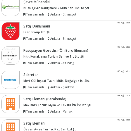
Çevre Mühendisi
Nilsu Çevre Danışmanlık Müh San Tic Ltd Şti
Tam zamanlı
Ankara - Etimesgut
08 Ağustos
Satış Danışmanı
Eser Group Ltd Şti
Tam zamanlı
Ankara - Etimesgut
08 Ağustos
Resepsiyon Görevlisi (Ön Büro Elemanı)
Hitit Konaklama Turizm San ve Tic Ltd Şti
Tam zamanlı
Ankara - Altındağ
08 Ağustos
Sekreter
Mert Gül İnşaat Taah. Müh. Doğalgaz Isı Sis. Tur San ve Tic Ltd Şti
Tam zamanlı
Ankara - Çankaya
08 Ağustos
Satış Elemanı (Perakende)
Max Kids Çocuk Giyim ve Tekstil İth İhr Ltd Şti
Tam zamanlı
Ankara - Mamak
08 Ağustos
Satış Elemanı
Özgen Avize Tur Tic Paz San Ltd Şti