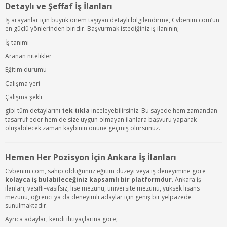
Detaylı ve Şeffaf İş İlanları
İş arayanlar için büyük önem taşıyan detaylı bilgilendirme, Cvbenim.com’un
en güçlü yönlerinden biridir. Başvurmak istediğiniz iş ilanının;
İş tanımı
Aranan nitelikler
Eğitim durumu
Çalışma yeri
Çalışma şekli
gibi tüm detaylarını
tek tıkla
inceleyebilirsiniz. Bu sayede hem zamandan
tasarruf eder hem de size uygun olmayan ilanlara başvuru yaparak
oluşabilecek zaman kaybının önüne geçmiş olursunuz.
Hemen Her Pozisyon İçin Ankara İş İlanları
Cvbenim.com, sahip olduğunuz eğitim düzeyi veya iş deneyimine göre
kolayca iş bulabileceğiniz kapsamlı bir platformdur
. Ankara iş
ilanları; vasıflı–vasıfsız, lise mezunu, üniversite mezunu, yüksek lisans
mezunu, öğrenci ya da deneyimli adaylar için geniş bir yelpazede
sunulmaktadır.
Ayrıca adaylar, kendi ihtiyaçlarına göre;