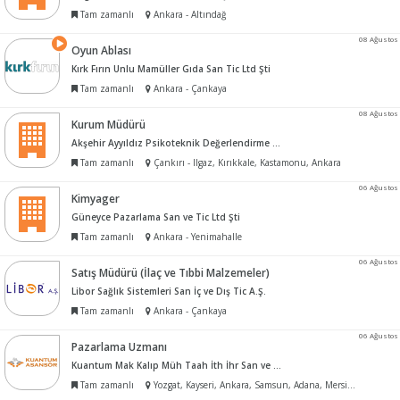
Tam zamanlı
Ankara - Altındağ
08 Ağustos
Oyun Ablası
Kırk Fırın Unlu Mamüller Gıda San Tic Ltd Şti
Tam zamanlı
Ankara - Çankaya
08 Ağustos
Kurum Müdürü
Akşehir Ayyıldız Psikoteknik Değerlendirme Merkezi
Tam zamanlı
Çankırı - Ilgaz, Kırıkkale, Kastamonu, Ankara
06 Ağustos
Kimyager
Güneyce Pazarlama San ve Tic Ltd Şti
Tam zamanlı
Ankara - Yenimahalle
06 Ağustos
Satış Müdürü (İlaç ve Tıbbi Malzemeler)
Libor Sağlık Sistemleri San İç ve Dış Tic A.Ş.
Tam zamanlı
Ankara - Çankaya
06 Ağustos
Pazarlama Uzmanı
Kuantum Mak Kalıp Müh Taah İth İhr San ve Tic Ltd Şti
Tam zamanlı
Yozgat, Kayseri, Ankara, Samsun, Adana, Mersin, İzmir