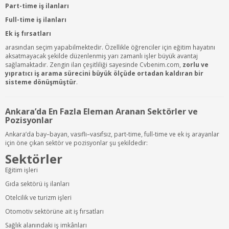
Part-time iş ilanları
Full-time iş ilanları
Ek iş fırsatları
arasından seçim yapabilmektedir. Özellikle öğrenciler için eğitim hayatını
aksatmayacak şekilde düzenlenmiş yarı zamanlı işler büyük avantaj
sağlamaktadır. Zengin ilan çeşitliliği sayesinde Cvbenim.com,
zorlu ve
yıpratıcı iş arama sürecini büyük ölçüde ortadan kaldıran bir
sisteme dönüşmüştür
.
Ankara’da En Fazla Eleman Aranan Sektörler ve
Pozisyonlar
Ankara’da bay–bayan, vasıflı–vasıfsız, part-time, full-time ve ek iş arayanlar
için öne çıkan sektör ve pozisyonlar şu şekildedir:
Sektörler
Eğitim işleri
Gıda sektörü iş ilanları
Otelcilik ve turizm işleri
Otomotiv sektörüne ait iş fırsatları
Sağlık alanındaki iş imkânları