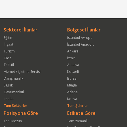
Sektörel İlanlar
Bölgesel İlanlar
Eğitim
İstanbul Avrupa
İnşaat
İstanbul Anadolu
Turizm
Ankara
Gıda
İzmir
Tekstil
Antalya
Hizmet / İşletme Servisi
Kocaeli
Danışmanlık
Bursa
Sağlık
Muğla
Gayrimenkul
Adana
İmalat
Konya
Tüm Sektörler
Tüm Şehirler
Pozisyona Göre
Etikete Göre
Yeni Mezun
Tam zamanlı