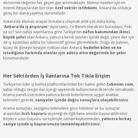
ekonomik değerini her geçen gün artırmaktadır. Memur kentleri için en
önemli ihtiyaçlardan biri olan
özel sektör istihdamı
, Ankara’da oldukça
geniş bir alana yayılmış durumdadır.
Ankara’da eleman arayan firmalara ulaşmak artık çok daha kolay.
“
Ankara’da iş arıyorum
” diyorsanız, Cv Benim olarak biz buradayız. Peki
ya siz? Son nüfus sayımlarına göre Türkiye’nin
nüfus bakımından ikinci
büyük şehri
olan Ankara, yalnızca kendi sınırları içinde değil, çevre iller için
de iş açısından adeta bir lokomotif görevi görmektedir. Doğu ile batının,
kuzey ile güneyin kesişim noktası olan Ankara,
hedefini bilen ve ne
istediğinin farkında olanlar için adeta altın değerinde bir şehir
konumundadır.
Her Sektörden İş İlanlarına Tek Tıkla Erişim
Türkiye’nin lider iş bulma platformlarından biri haline gelen
Cvbenim.com
,
sahip olduğu zengin ilan içeriği sayesinde kullanıcıların ilk tercihi olmaktadır.
Arama paneli üzerinden yalnızca kendi kriterlerinize uygun anahtar
kelimeleri girerek,
saniyeler içinde doğru sonuçlara ulaşabilirsiniz
.
Arama sonuçları, seçtiğiniz kelimelere göre listelenir ve bu sonuçlar
arasından
hızlı başvuru
seçeneği ile ilgili ilana anında başvurabilirsiniz.
Böylece uzun başvuru süreçleriyle zaman kaybetmeden,
yalnızca birkaç
saniye içinde iş başvurunuzu tamamlayabilirsiniz
.