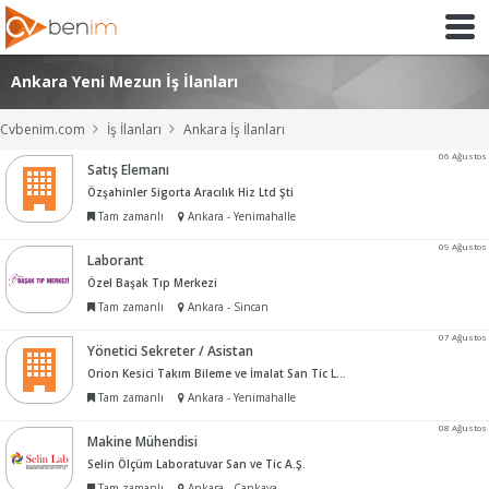
Ankara Yeni Mezun İş İlanları
Cvbenim.com
İş İlanları
Ankara İş İlanları
06 Ağustos
Satış Elemanı
Özşahinler Sigorta Aracılık Hiz Ltd Şti
Tam zamanlı
Ankara - Yenimahalle
09 Ağustos
Laborant
Özel Başak Tıp Merkezi
Tam zamanlı
Ankara - Sincan
07 Ağustos
Yönetici Sekreter / Asistan
Orion Kesici Takım Bileme ve İmalat San Tic Ltd Şti
Tam zamanlı
Ankara - Yenimahalle
08 Ağustos
Makine Mühendisi
Selin Ölçüm Laboratuvar San ve Tic A.Ş.
Tam zamanlı
Ankara - Çankaya