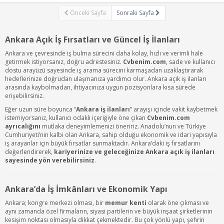
Önceki Sayfa
Sonraki Sayfa
Ankara Açık İş Fırsatları ve Güncel İş İlanları
Ankara ve çevresinde iş bulma sürecini daha kolay, hızlı ve verimli hale
getirmek istiyorsanız, doğru adrestesiniz.
Cvbenim.com
, sade ve kullanıcı
dostu arayüzü sayesinde iş arama sürecini karmaşadan uzaklaştırarak
hedeflerinize doğrudan ulaşmanıza yardımcı olur. Ankara açık iş ilanları
arasında kaybolmadan, ihtiyacınıza uygun pozisyonlara kısa sürede
erişebilirsiniz.
Eğer uzun süre boyunca “
Ankara iş ilanları
” arayışı içinde vakit kaybetmek
istemiyorsanız, kullanıcı odaklı içeriğiyle öne çıkan
Cvbenim.com
ayrıcalığını
mutlaka deneyimlemenizi öneririz. Anadolu’nun ve Türkiye
Cumhuriyeti’nin kalbi olan Ankara, sahip olduğu ekonomik ve idari yapısıyla
iş arayanlar için büyük fırsatlar sunmaktadır. Ankara’daki iş fırsatlarını
değerlendirerek,
kariyerinize ve geleceğinize Ankara açık iş ilanları
sayesinde yön verebilirsiniz
.
Ankara’da İş İmkânları ve Ekonomik Yapı
Ankara; kongre merkezi olması, bir
memur kenti
olarak öne çıkması ve
aynı zamanda özel firmaların, siyasi partilerin ve büyük inşaat şirketlerinin
kesişim noktası olmasıyla dikkat çekmektedir. Bu çok yönlü yapı, şehrin