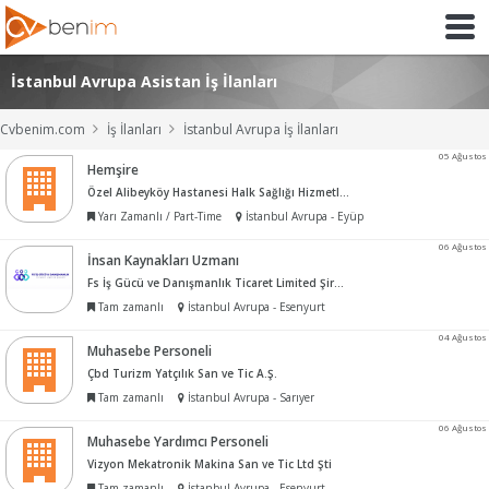
İstanbul Avrupa Asistan İş İlanları
Cvbenim.com
İş İlanları
İstanbul Avrupa İş İlanları
05 Ağustos
Hemşire
Özel Alibeyköy Hastanesi Halk Sağlığı Hizmetleri A.Ş.
Yarı Zamanlı / Part-Time
İstanbul Avrupa - Eyüp
06 Ağustos
İnsan Kaynakları Uzmanı
Fs İş Gücü ve Danışmanlık Ticaret Limited Şirketi
Tam zamanlı
İstanbul Avrupa - Esenyurt
04 Ağustos
Muhasebe Personeli
Çbd Turizm Yatçılık San ve Tic A.Ş.
Tam zamanlı
İstanbul Avrupa - Sarıyer
06 Ağustos
Muhasebe Yardımcı Personeli
Vizyon Mekatronik Makina San ve Tic Ltd Şti
Tam zamanlı
İstanbul Avrupa - Esenyurt