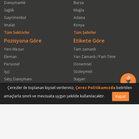
Danışmanlık
Bursa
Sağlık
Muğla
Gayrimenkul
Adana
İmalat
Konya
Tüm Sektörler
Tüm Şehirler
Pozisyona Göre
Etikete Göre
Yeni Mezun
Tam zamanlı
Eleman
Yarı Zamanlı / Part-Time
Personel
Dönemsel
İşçi
Sözleşmeli
Satış Danışmanı
Stajyer
Öğrenci
Freelance
Çerezler ile toplanan kişisel verileriniz,
Çerez Politikamızda
belirtilen
Satış Elemanı
Yeni Mezun
amaçlarla sınırlı ve mevzuata uygun şekilde kullanılacaktır.
Kapat
Vasıfsız Eleman
Engelli
Serbest Meslek
Bugün
Satış Temsilcisi
Bu Haftanın
Tüm Pozisyonlar
Firmaya Göre