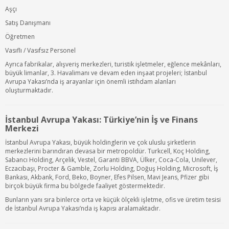
Aşçı
Satış Danışmanı
Öğretmen
Vasıflı / Vasıfsız Personel
Ayrıca fabrikalar, alışveriş merkezleri, turistik işletmeler, eğlence mekânları,
büyük limanlar, 3. Havalimanı ve devam eden inşaat projeleri; İstanbul
Avrupa Yakası’nda iş arayanlar için önemli istihdam alanları
oluşturmaktadır.
İstanbul Avrupa Yakası: Türkiye’nin İş ve Finans
Merkezi
İstanbul Avrupa Yakası, büyük holdinglerin ve çok uluslu şirketlerin
merkezlerini barındıran devasa bir metropoldür. Turkcell, Koç Holding,
Sabancı Holding, Arçelik, Vestel, Garanti BBVA, Ülker, Coca-Cola, Unilever,
Eczacıbaşı, Procter & Gamble, Zorlu Holding, Doğuş Holding, Microsoft, İş
Bankası, Akbank, Ford, Beko, Boyner, Efes Pilsen, Mavi Jeans, Pfizer gibi
birçok büyük firma bu bölgede faaliyet göstermektedir.
Bunların yanı sıra binlerce orta ve küçük ölçekli işletme, ofis ve üretim tesisi
de İstanbul Avrupa Yakası’nda iş kapısı aralamaktadır.