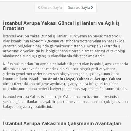
Önceki Sayfa
Sonraki Sayfa
İstanbul Avrupa Yakası Güncel İş İlanları ve Açık İş
Fırsatları
İstanbul Avrupa Yakası güncel iş ilanları, Türkiye’nin en büyük metropolü
olan İstanbul’un ekonomik gücünü ve istihdam potansiyelini en net şekilde
yansıtan bölgelerin başında gelmektedir. “İstanbul Avrupa Yakası’nda iş
arıyorum” diyenler için bu bölge; finans, ticaret, hizmet, sanayi ve teknoloji
alanlarında sunduğu geniş iş olanaklarıyla dikkat çekmektedir.
Nüfus bakımından Türkiye’nin en kalabalık şehri olan İstanbul, aynı zamanda
ülkemizin ticaret ve finans merkezidir. Yıllardır birçok yerli ve yabancı
şirketin genel merkezlerine ev sahipliği yapan şehir, iş dünyasının kalbi
konumundadır. İstanbul’un
Anadolu (Asya) Yakası
ve
Avrupa Yakası
olmak üzere iki ana bölgeye ayrılması, iş arayanlara bölgesel tercihler
doğrultusunda daha hedefli kariyer planlaması yapma imkânı sunmaktadır.
İstanbul Avrupa Yakası iş ilanları için Cvbenim.com üzerinden kesintisiz
şekilde güncel ilanlara ulaşabilir, part-time ve tam zamanlı birçok iş fırsatına
kolayca başvuru yapabilirsiniz.
İstanbul Avrupa Yakası’nda Çalışmanın Avantajları