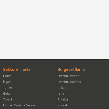
Sektörel İlanlar
Bölgesel İlanlar
Eğitim
İstanbul Avrupa
İnşaat
İstanbul Anadolu
Turizm
Ankara
Gıda
İzmir
Tekstil
Antalya
Hizmet / İşletme Servisi
Kocaeli