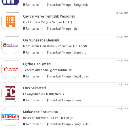
Tam zamanlı
İstanbul Avrupa - Bahçelievler
05 Ağustos
Çay Servis ve Temizlik Personeli
Çbd Turizm Yatçılık San ve Tic A.Ş.
Tam zamanlı
İstanbul Avrupa - Şişli
05 Ağustos
Ön Muhasebe Elemanı
Mert Demir Geri Dönüşüm San ve Tic Ltd Şti
Tam zamanlı
İstanbul Avrupa - Esenyurt
05 Ağustos
Eğitim Danışmanı
Teorem Akademi Eğitim Kurumları
Tam zamanlı
İstanbul Avrupa - Beylikdüzü
07 Ağustos
Ofis Sekreteri
Fc Gayrimenkul Danışmanlık
Tam zamanlı
İstanbul Avrupa - Esenyurt
06 Ağustos
Muhasebe Sorumlusu
Uzunlar Yöresel Gıda ve Tic Ltd Şti
Tam zamanlı
İstanbul Avrupa - Bahçelievler