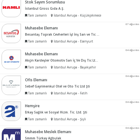
Stok Sayım Sorumlusu
İstanbul Gross Gıda A.Ş.
Tam zamanlı
İstanbul Avrupa - Küçükçekmece
07 Ağustos
Muhasebe Elemanı
Besantaş Toprak Cevherleri İşl İnş San ve Tic A.Ş.
Tam zamanlı
İstanbul Avrupa - Esenyurt
04 Ağustos
Muhasebe Elemanı
Akçin Kardeşler Otomotiv San İç Ve Dış Tic Ltd Şti
Tam zamanlı
İstanbul Avrupa - Başakşehir
04 Ağustos
Ofis Elemanı
Sebef Gayrimenkul Otel ve Oto Tic Ltd Şti
Tam zamanlı
İstanbul Avrupa - Fatih
04 Ağustos
Hemşire
Erkay Sağlık ve Sosyal Hizm. Tic. Ltd. Şti
Tam zamanlı
İstanbul Avrupa - Şişli
04 Ağustos
Muhasebe Meslek Elemanı
Smmm Türkay Ağbulak