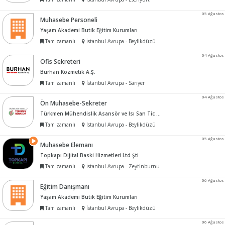
05 Ağustos
Muhasebe Personeli
Yaşam Akademi Butik Eğitim Kurumları
Tam zamanlı
İstanbul Avrupa - Beylikdüzü
04 Ağustos
Ofis Sekreteri
Burhan Kozmetik A.Ş.
Tam zamanlı
İstanbul Avrupa - Sarıyer
04 Ağustos
Ön Muhasebe-Sekreter
Türkmen Mühendislik Asansör ve Isı San Tic Ltd Şti
Tam zamanlı
İstanbul Avrupa - Beylikdüzü
05 Ağustos
Muhasebe Elemanı
Topkapı Dijital Baski Hizmetleri Ltd Şti
Tam zamanlı
İstanbul Avrupa - Zeytinburnu
06 Ağustos
Eğitim Danışmanı
Yaşam Akademi Butik Eğitim Kurumları
Tam zamanlı
İstanbul Avrupa - Beylikdüzü
06 Ağustos