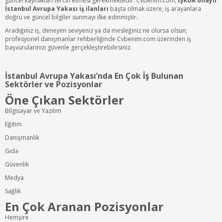
güncel kaynakları tercih etmesi gerekmektedir. Cvbenim.com,
İŞKUR onaylı
İstanbul Avrupa Yakası iş ilanları
başta olmak üzere, iş arayanlara
doğru ve güncel bilgiler sunmayı ilke edinmiştir.
Aradığınız iş, deneyim seviyeniz ya da mesleğiniz ne olursa olsun;
profesyonel danışmanlar rehberliğinde Cvbenim.com üzerinden iş
başvurularınızı güvenle gerçekleştirebilirsiniz.
İstanbul Avrupa Yakası’nda En Çok İş Bulunan
Sektörler ve Pozisyonlar
Öne Çıkan Sektörler
Bilgisayar ve Yazılım
Eğitim
Danışmanlık
Gıda
Güvenlik
Medya
Sağlık
En Çok Aranan Pozisyonlar
Hemşire