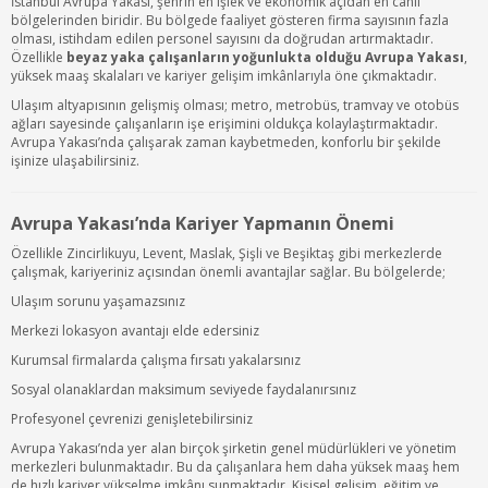
İstanbul Avrupa Yakası, şehrin en işlek ve ekonomik açıdan en canlı
bölgelerinden biridir. Bu bölgede faaliyet gösteren firma sayısının fazla
olması, istihdam edilen personel sayısını da doğrudan artırmaktadır.
Özellikle
beyaz yaka çalışanların yoğunlukta olduğu Avrupa Yakası
,
yüksek maaş skalaları ve kariyer gelişim imkânlarıyla öne çıkmaktadır.
Ulaşım altyapısının gelişmiş olması; metro, metrobüs, tramvay ve otobüs
ağları sayesinde çalışanların işe erişimini oldukça kolaylaştırmaktadır.
Avrupa Yakası’nda çalışarak zaman kaybetmeden, konforlu bir şekilde
işinize ulaşabilirsiniz.
Avrupa Yakası’nda Kariyer Yapmanın Önemi
Özellikle Zincirlikuyu, Levent, Maslak, Şişli ve Beşiktaş gibi merkezlerde
çalışmak, kariyeriniz açısından önemli avantajlar sağlar. Bu bölgelerde;
Ulaşım sorunu yaşamazsınız
Merkezi lokasyon avantajı elde edersiniz
Kurumsal firmalarda çalışma fırsatı yakalarsınız
Sosyal olanaklardan maksimum seviyede faydalanırsınız
Profesyonel çevrenizi genişletebilirsiniz
Avrupa Yakası’nda yer alan birçok şirketin genel müdürlükleri ve yönetim
merkezleri bulunmaktadır. Bu da çalışanlara hem daha yüksek maaş hem
de hızlı kariyer yükselme imkânı sunmaktadır. Kişisel gelişim, eğitim ve