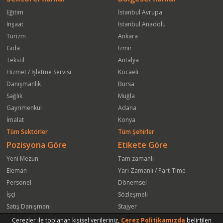
Eğitim
İstanbul Avrupa
İnşaat
İstanbul Anadolu
Turizm
Ankara
Gıda
İzmir
Tekstil
Antalya
Hizmet / İşletme Servisi
Kocaeli
Danışmanlık
Bursa
Sağlık
Muğla
Gayrimenkul
Adana
İmalat
Konya
Tüm Sektörler
Tüm Şehirler
Pozisyona Göre
Etikete Göre
Yeni Mezun
Tam zamanlı
Eleman
Yarı Zamanlı / Part-Time
Personel
Dönemsel
İşçi
Sözleşmeli
Satış Danışmanı
Stajyer
Öğrenci
Freelance
Çerezler ile toplanan kişisel verileriniz,
Çerez Politikamızda
belirtilen