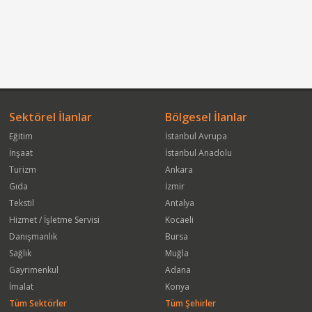
Sektörel İlanlar
Bölgesel İlanlar
Eğitim
İstanbul Avrupa
İnşaat
İstanbul Anadolu
Turizm
Ankara
Gıda
İzmir
Tekstil
Antalya
Hizmet / İşletme Servisi
Kocaeli
Danışmanlık
Bursa
Sağlık
Muğla
Gayrimenkul
Adana
İmalat
Konya
Tüm Sektörler
Tüm Şehirler