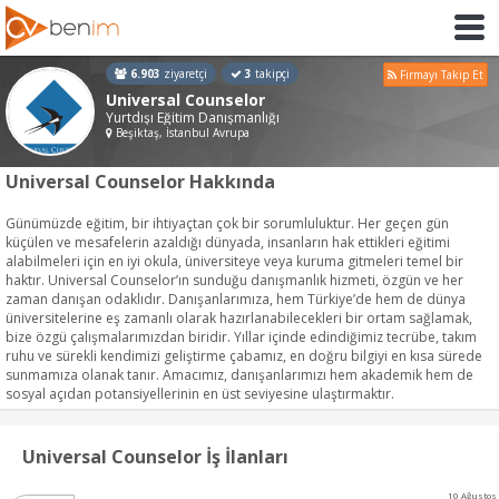
6.903
ziyaretçi
3
takipçi
Firmayı Takip Et
Universal Counselor
Yurtdışı Eğitim Danışmanlığı
Beşiktaş, İstanbul Avrupa
Universal Counselor Hakkında
Günümüzde eğitim, bir ihtiyaçtan çok bir sorumluluktur. Her geçen gün
küçülen ve mesafelerin azaldığı dünyada, insanların hak ettikleri eğitimi
alabilmeleri için en iyi okula, üniversiteye veya kuruma gitmeleri temel bir
haktır. Universal Counselor’ın sunduğu danışmanlık hizmeti, özgün ve her
zaman danışan odaklıdır. Danışanlarımıza, hem Türkiye’de hem de dünya
üniversitelerine eş zamanlı olarak hazırlanabilecekleri bir ortam sağlamak,
bize özgü çalışmalarımızdan biridir. Yıllar içinde edindiğimiz tecrübe, takım
ruhu ve sürekli kendimizi geliştirme çabamız, en doğru bilgiyi en kısa sürede
sunmamıza olanak tanır. Amacımız, danışanlarımızı hem akademik hem de
sosyal açıdan potansiyellerinin en üst seviyesine ulaştırmaktır.
Universal Counselor İş İlanları
10 Ağustos