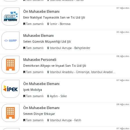
07 Ağustos
Ön Muhasebe Elemanı
Emir Nakliyat Taşımacılık San ve Tic Ltd Şti
Tam zamanlı
İzmir - Bornova
09 Ağustos
Muhasebe Elemanı
Selen Gümrük Müşavirliği Ltd Şti
Tam zamanlı
İstanbul Avrupa - Bahçelievler
08 Ağustos
Muhasebe Personeli
Demirkıran Altyapı ve İnşaat San Tic Ltd Şti
Tam zamanlı
İstanbul Anadolu - Ümraniye, İstanbul Anadolu - Ümraniye, İstanbul Anadolu - Ümraniye
07 Ağustos
Ön Muhasebe Elemanı
İpek Mobilya
Tam zamanlı
Aydın - Söke
08 Ağustos
Ön Muhasebe Elemanı
Smmm Dinçer Erkoşar
Tam zamanlı
İstanbul Avrupa - Fatih
07 Ağustos