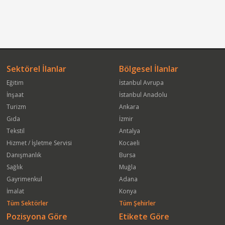
Sektörel İlanlar
Bölgesel İlanlar
Eğitim
İstanbul Avrupa
İnşaat
İstanbul Anadolu
Turizm
Ankara
Gıda
İzmir
Tekstil
Antalya
Hizmet / İşletme Servisi
Kocaeli
Danışmanlık
Bursa
Sağlık
Muğla
Gayrimenkul
Adana
İmalat
Konya
Tüm Sektörler
Tüm Şehirler
Pozisyona Göre
Etikete Göre