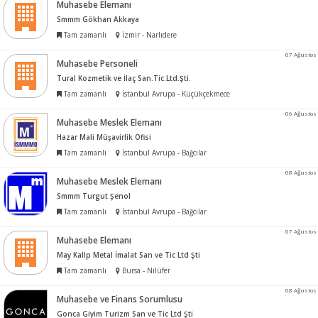
Muhasebe Elemanı
Smmm Gökhan Akkaya
Tam zamanlı
İzmir - Narlıdere
07 Ağustos
Muhasebe Personeli
Tural Kozmetik ve İlaç San.Tic.Ltd.Şti.
Tam zamanlı
İstanbul Avrupa - Küçükçekmece
06 Ağustos
Muhasebe Meslek Elemanı
Hazar Mali Müşavirlik Ofisi
Tam zamanlı
İstanbul Avrupa - Bağcılar
08 Ağustos
Muhasebe Meslek Elemanı
Smmm Turgut Şenol
Tam zamanlı
İstanbul Avrupa - Bağcılar
07 Ağustos
Muhasebe Elemanı
May KalIp Metal İmalat San ve Tic Ltd Şti
Tam zamanlı
Bursa - Nilüfer
08 Ağustos
Muhasebe ve Finans Sorumlusu
Gonca Giyim Turizm San ve Tic Ltd Şti