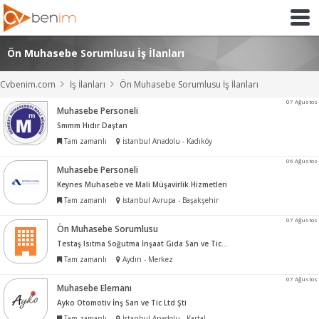
Ön Muhasebe Sorumlusu İş İlanları
Cvbenim.com
İş İlanları
Ön Muhasebe Sorumlusu İş İlanları
07 Ağustos
Muhasebe Personeli
Smmm Hıdır Daştan
Tam zamanlı
İstanbul Anadolu - Kadıköy
06 Ağustos
Muhasebe Personeli
Keynes Muhasebe ve Mali Müşavirlik Hizmetleri
Tam zamanlı
İstanbul Avrupa - Başakşehir
07 Ağustos
Ön Muhasebe Sorumlusu
Testaş Isıtma Soğutma İnşaat Gıda San ve Tic Ltd Şti
Tam zamanlı
Aydın - Merkez
07 Ağustos
Muhasebe Elemanı
Ayko Otomotiv İnş San ve Tic Ltd Şti
Tam zamanlı
İstanbul Anadolu - Kartal