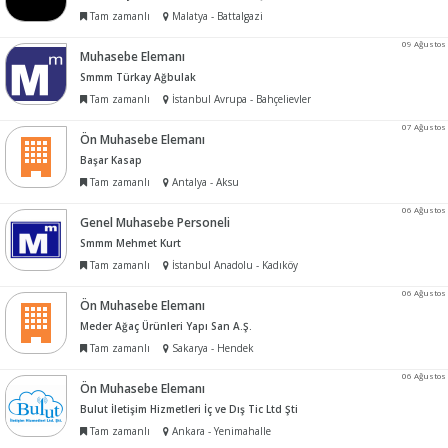
Tam zamanlı
Malatya - Battalgazi
09 Ağustos
Muhasebe Elemanı
Smmm Türkay Ağbulak
Tam zamanlı
İstanbul Avrupa - Bahçelievler
07 Ağustos
Ön Muhasebe Elemanı
Başar Kasap
Tam zamanlı
Antalya - Aksu
06 Ağustos
Genel Muhasebe Personeli
Smmm Mehmet Kurt
Tam zamanlı
İstanbul Anadolu - Kadıköy
06 Ağustos
Ön Muhasebe Elemanı
Meder Ağaç Ürünleri Yapı San A.Ş.
Tam zamanlı
Sakarya - Hendek
06 Ağustos
Ön Muhasebe Elemanı
Bulut İletişim Hizmetleri İç ve Dış Tic Ltd Şti
Tam zamanlı
Ankara - Yenimahalle