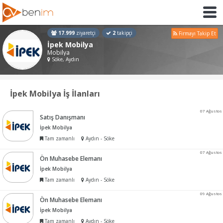
17.999
ziyaretçi
2
takipçi
Firmayı Takip Et
İpek Mobilya
Mobilya
Söke, Aydın
İpek Mobilya İş İlanları
07 Ağustos
Satış Danışmanı
İpek Mobilya
Tam zamanlı
Aydın - Söke
07 Ağustos
Ön Muhasebe Elemanı
İpek Mobilya
Tam zamanlı
Aydın - Söke
09 Ağustos
Ön Muhasebe Elemanı
İpek Mobilya
Tam zamanlı
Aydın - Söke