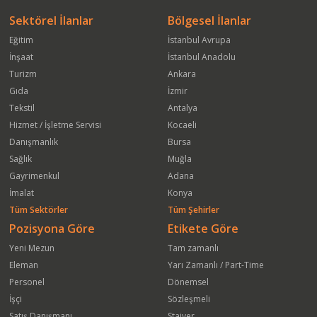
Sektörel İlanlar
Bölgesel İlanlar
Eğitim
İstanbul Avrupa
İnşaat
İstanbul Anadolu
Turizm
Ankara
Gıda
İzmir
Tekstil
Antalya
Hizmet / İşletme Servisi
Kocaeli
Danışmanlık
Bursa
Sağlık
Muğla
Gayrimenkul
Adana
İmalat
Konya
Tüm Sektörler
Tüm Şehirler
Pozisyona Göre
Etikete Göre
Yeni Mezun
Tam zamanlı
Eleman
Yarı Zamanlı / Part-Time
Personel
Dönemsel
İşçi
Sözleşmeli
Satış Danışmanı
Stajyer