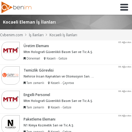
Kocaeli Eleman İş İlanları
Cvbenim.com
İş İlanları
Kocaeli İş İlanları
05 Ağustos
Üretim Elemanı
Mtm Holografi Güvenlikli Basım San ve Tic A.Ş.
Dönemsel
Kocaeli - Gebze
06 Ağustos
Temizlik Görevlisi
Nehirce İnsan Kaynakları ve Otomasyon San. Tic. Ltd. Şti.
Tam zamanlı
Kocaeli - Çayırova
06 Ağustos
Engelli Personel
Mtm Holografi Güvenlikli Basım San ve Tic A.Ş.
Tam zamanlı
Kocaeli - Gebze
04 Ağustos
Paketleme Elemanı
N1 Kimya Kozmetik San ve Tic A.Ş.
Tam zamanlı
Kocaeli - Gebze