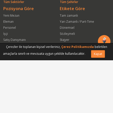
Tüm Sektörler
Tüm Şehirler
Pozisyona Göre
Etikete Göre
Yeni Mezun
Tam zamanlı
Eleman
Yarı Zamanlı / Part-Time
Personel
Dönemsel
İşçi
Sözleşmeli
Satış Danışmanı
Stajyer
Öğrenci
Freelance
Çerezler ile toplanan kişisel verileriniz,
Çerez Politikamızda
belirtilen
Satış Elemanı
Yeni Mezun
amaçlarla sınırlı ve mevzuata uygun şekilde kullanılacaktır.
Kapat
Vasıfsız Eleman
Engelli
Serbest Meslek
Bugün
Satış Temsilcisi
Bu Haftanın
Tüm Pozisyonlar
Firmaya Göre
ISS Proser Koruma ve Güvenlik Hizmetleri A.Ş.
Park Hyatt İstanbul Oteli
Sinapsis Bagaj Koruma Hizmetleri Ltd Şti
Gmt Endüstriyel Elektronik San ve Tic Ltd Şti