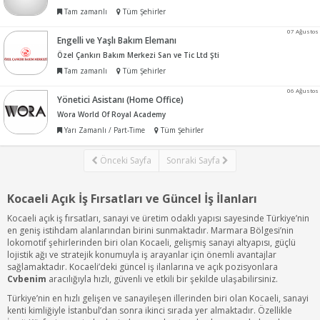
Tam zamanlı
Tüm Şehirler
07 Ağustos
Engelli ve Yaşlı Bakım Elemanı
Özel Çankırı Bakım Merkezi San ve Tic Ltd Şti
Tam zamanlı
Tüm Şehirler
06 Ağustos
Yönetici Asistanı (Home Office)
Wora World Of Royal Academy
Yarı Zamanlı / Part-Time
Tüm Şehirler
Önceki Sayfa
Sonraki Sayfa
Kocaeli Açık İş Fırsatları ve Güncel İş İlanları
Kocaeli açık iş fırsatları, sanayi ve üretim odaklı yapısı sayesinde Türkiye’nin
en geniş istihdam alanlarından birini sunmaktadır. Marmara Bölgesi’nin
lokomotif şehirlerinden biri olan Kocaeli, gelişmiş sanayi altyapısı, güçlü
lojistik ağı ve stratejik konumuyla iş arayanlar için önemli avantajlar
sağlamaktadır. Kocaeli’deki güncel iş ilanlarına ve açık pozisyonlara
Cvbenim
aracılığıyla hızlı, güvenli ve etkili bir şekilde ulaşabilirsiniz.
Türkiye’nin en hızlı gelişen ve sanayileşen illerinden biri olan Kocaeli, sanayi
kenti kimliğiyle İstanbul’dan sonra ikinci sırada yer almaktadır. Özellikle