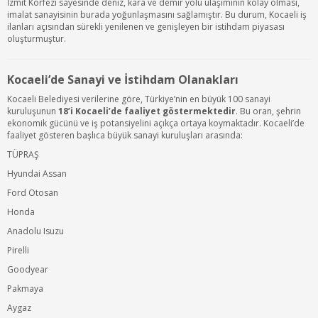
İzmit Körfezi sayesinde deniz, kara ve demir yolu ulaşımının kolay olması,
imalat sanayisinin burada yoğunlaşmasını sağlamıştır. Bu durum, Kocaeli iş
ilanları açısından sürekli yenilenen ve genişleyen bir istihdam piyasası
oluşturmuştur.
Kocaeli’de Sanayi ve İstihdam Olanakları
Kocaeli Belediyesi verilerine göre, Türkiye’nin en büyük 100 sanayi
kuruluşunun
18’i Kocaeli’de faaliyet göstermektedir
. Bu oran, şehrin
ekonomik gücünü ve iş potansiyelini açıkça ortaya koymaktadır. Kocaeli’de
faaliyet gösteren başlıca büyük sanayi kuruluşları arasında:
TÜPRAŞ
Hyundai Assan
Ford Otosan
Honda
Anadolu Isuzu
Pirelli
Goodyear
Pakmaya
Aygaz