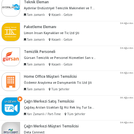
Teknik Eleman
Aydınlar Endüstriyel Temizlik Makineleri ve Teknik Servis Hiz Tic Ltd Şti
Tam zamanlı
Kocaeli - Gebze
04 Ağustos
Paketleme Elemanı
Limon İnsan Kaynakları ve Tic Ltd Şti
Tam zamanlı
Kocaeli - Gebze
04 Ağustos
Temizlik Personeli
Gürsan Temizlik ve Personel Hizmetleri San ve Tic A.ş
Tam zamanlı
Kocaeli - Gebze
04 Ağustos
Home Office Müşteri Temsilcisi
Özdemir Araştırma ve Danışmanlık Tic Ltd Şti
Tam zamanlı
Tüm Şehirler
06 Ağustos
Çağrı Merkezi Satış Temsilcisi
Çağdaş Arslan Uzaktan Eğ Hiz Rek İnş Tur San ve Tic Ltd Şti
Yarı Zamanlı / Part-Time
Tüm Şehirler
04 Ağustos
Çağrı Merkezi Müşteri Temsilcisi
Deta Connect