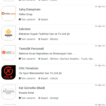
06 Ağustos
Satış Danışmanı
Halka Grup
Tam zamanlı
Kocaeli
06 Ağustos
Sekreter
Bekahan İnşaat Taahhüt San ve Tic Ltd Şti
Tam zamanlı
Kocaeli - Merkez
05 Ağustos
Temizlik Personeli
Nehirce İnsan Kaynakları ve Otomasyon San. Tic. Ltd. Şti.
Tam zamanlı
Kocaeli - Merkez, İstanbul Anadolu - Tuzla, İstanbul Anadolu - Pendik, Kocaeli - Çayırova, Kocaeli - Gebze
05 Ağustos
Ofis Yöneticisi
Clx Spor Malzemeleri San Tic Ltd Şti
Tam zamanlı
Kocaeli - Gölcük
06 Ağustos
Kat Görevlisi (Maid)
Rivada Hotel
Tam zamanlı
Kocaeli - Kartepe
06 Ağustos