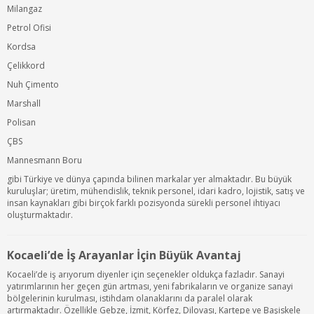
Milangaz
Petrol Ofisi
Kordsa
Çelikkord
Nuh Çimento
Marshall
Polisan
ÇBS
Mannesmann Boru
gibi Türkiye ve dünya çapında bilinen markalar yer almaktadır. Bu büyük
kuruluşlar; üretim, mühendislik, teknik personel, idari kadro, lojistik, satış ve
insan kaynakları gibi birçok farklı pozisyonda sürekli personel ihtiyacı
oluşturmaktadır.
Kocaeli’de İş Arayanlar İçin Büyük Avantaj
Kocaeli’de iş arıyorum diyenler için seçenekler oldukça fazladır. Sanayi
yatırımlarının her geçen gün artması, yeni fabrikaların ve organize sanayi
bölgelerinin kurulması, istihdam olanaklarını da paralel olarak
artırmaktadır. Özellikle Gebze, İzmit, Körfez, Dilovası, Kartepe ve Başiskele