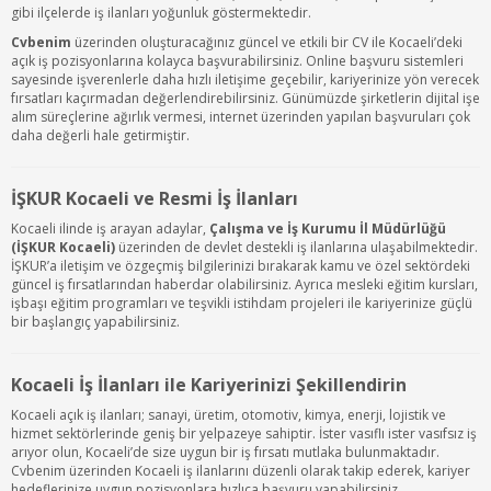
gibi ilçelerde iş ilanları yoğunluk göstermektedir.
Cvbenim
üzerinden oluşturacağınız güncel ve etkili bir CV ile Kocaeli’deki
açık iş pozisyonlarına kolayca başvurabilirsiniz. Online başvuru sistemleri
sayesinde işverenlerle daha hızlı iletişime geçebilir, kariyerinize yön verecek
fırsatları kaçırmadan değerlendirebilirsiniz. Günümüzde şirketlerin dijital işe
alım süreçlerine ağırlık vermesi, internet üzerinden yapılan başvuruları çok
daha değerli hale getirmiştir.
İŞKUR Kocaeli ve Resmi İş İlanları
Kocaeli ilinde iş arayan adaylar,
Çalışma ve İş Kurumu İl Müdürlüğü
(İŞKUR Kocaeli)
üzerinden de devlet destekli iş ilanlarına ulaşabilmektedir.
İŞKUR’a iletişim ve özgeçmiş bilgilerinizi bırakarak kamu ve özel sektördeki
güncel iş fırsatlarından haberdar olabilirsiniz. Ayrıca mesleki eğitim kursları,
işbaşı eğitim programları ve teşvikli istihdam projeleri ile kariyerinize güçlü
bir başlangıç yapabilirsiniz.
Kocaeli İş İlanları ile Kariyerinizi Şekillendirin
Kocaeli açık iş ilanları; sanayi, üretim, otomotiv, kimya, enerji, lojistik ve
hizmet sektörlerinde geniş bir yelpazeye sahiptir. İster vasıflı ister vasıfsız iş
arıyor olun, Kocaeli’de size uygun bir iş fırsatı mutlaka bulunmaktadır.
Cvbenim üzerinden Kocaeli iş ilanlarını düzenli olarak takip ederek, kariyer
hedeflerinize uygun pozisyonlara hızlıca başvuru yapabilirsiniz.