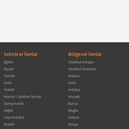
Sektörel İlanlar
Bölgesel İlanlar
Eğitim
İstanbul Avrupa
İnşaat
İstanbul Anadolu
Turizm
Ankara
Gıda
İzmir
Tekstil
Antalya
Hizmet / İşletme Servisi
Kocaeli
Danışmanlık
Bursa
Sağlık
Muğla
Gayrimenkul
Adana
İmalat
Konya