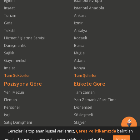
Eğitim
İstanbul Avrupa
İnşaat
İstanbul Anadolu
Turizm
Ankara
Gıda
İzmir
Tekstil
Antalya
Hizmet / İşletme Servisi
Kocaeli
Danışmanlık
Bursa
Sağlık
Muğla
Gayrimenkul
Adana
İmalat
Konya
Tüm Sektörler
Tüm Şehirler
Pozisyona Göre
Etikete Göre
Yeni Mezun
Tam zamanlı
Eleman
Yarı Zamanlı / Part-Time
Personel
Dönemsel
İşçi
Sözleşmeli
Satış Danışmanı
Stajyer
Öğrenci
Freelance
Çerezler ile toplanan kişisel verileriniz,
Çerez Politikamızda
belirtilen
Satış Elemanı
Yeni Mezun
amaçlarla sınırlı ve mevzuata uygun şekilde kullanılacaktır.
Kapat