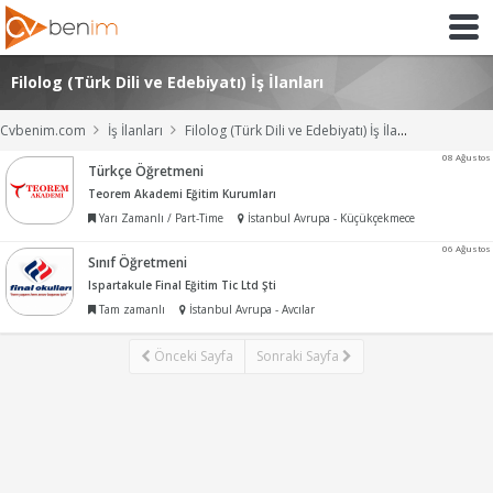
Filolog (Türk Dili ve Edebiyatı) İş İlanları
Cvbenim.com
İş İlanları
Filolog (Türk Dili ve Edebiyatı) İş İlanları
08 Ağustos
Türkçe Öğretmeni
Teorem Akademi Eğitim Kurumları
Yarı Zamanlı / Part-Time
İstanbul Avrupa - Küçükçekmece
06 Ağustos
Sınıf Öğretmeni
Ispartakule Final Eğitim Tic Ltd Şti
Tam zamanlı
İstanbul Avrupa - Avcılar
Önceki Sayfa
Sonraki Sayfa