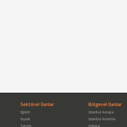
Sektörel İlanlar
Bölgesel İlanlar
Eğitim
İstanbul Avrupa
İnşaat
İstanbul Anadolu
Turizm
Ankara