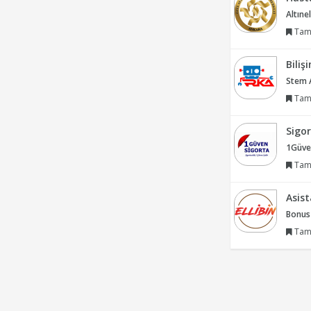
Altıne
Tam
Biliş
Stem 
Tam
Sigor
1Güven
Tam
Asis
Bonus
Tam