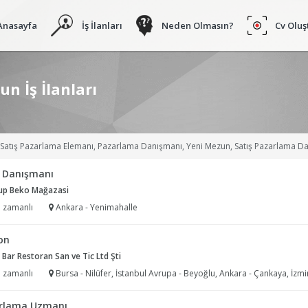
Anasayfa
İş İlanları
Neden Olmasın?
Cv Oluş
n İş İlanları
lemanı, Pazarlama Danışmanı, Yeni Mezun, Satış Pazarlama Danışmanı, Tıbbi Mümessil, Satış Elemanı, Medikal Mümessili, Pazarlama Elemanı, Medikal Tanıtım Sorumlusu 
ş Danışmanı
rup Beko Mağazasi
 zamanlı
Ankara - Yenimahalle
on
Bar Restoran San ve Tic Ltd Şti
 zamanlı
Bursa - Nilüfer, İstanbul Avrupa - Beyoğlu, Ankara - Çankaya, İzmi
rlama Uzmanı