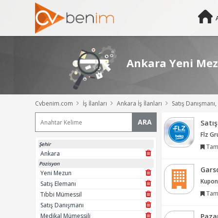
Ankara Yeni Mezu
Cvbenim.com
İş İlanları
Ankara İş İlanları
Satış Danışmanı, Satış Pazarlama E
ARA
Satı
Flz G
Şehir
Tam
Ankara
Pozisyon
Gars
Yeni Mezun
Kupon 
Satış Elemanı
Tam
Tıbbi Mümessil
Satış Danışmanı
Medikal Mümessili
Paza