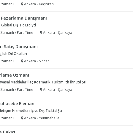
 zamanlı
Ankara - Keçiören
ş Pazarlama Danışmanı
 Global Dış Tic Ltd Şti
 Zamanlı / Part-Time
Ankara - Çankaya
im Satış Danışmanı
glish Dil Okulları
 zamanlı
Ankara - Sincan
rlama Uzmanı
yasal Maddeler İlaç Kozmetik Turizm İth İhr Ltd Şti
 Zamanlı / Part-Time
Ankara - Çankaya
uhasebe Elemanı
İletişim Hizmetleri İç ve Dış Tic Ltd Şti
 zamanlı
Ankara - Yenimahalle
a Bakıcı