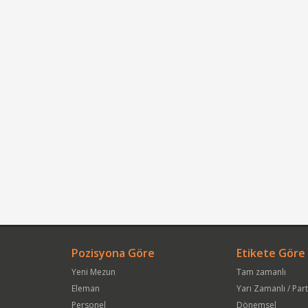
Pozisyona Göre
Etikete Göre
Yeni Mezun
Tam zamanlı
Eleman
Yarı Zamanlı / Par
Personel
Dönemsel