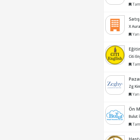
Tam
Satı
X Aura
Yarı
Eğit
Citi En
Tam
Paza
Zg Kim
Yarı
Ön M
Bulut 
Tam
Hast