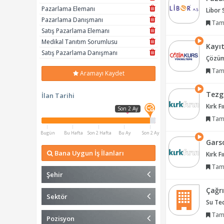
Pazarlama Elemanı
Libor 
Pazarlama Danışmanı
Tam
Satış Pazarlama Elemanı
Medikal Tanıtım Sorumlusu
Kayı
Satış Pazarlama Danışmanı
Çözüm
Tam
Aramayı Kaydet
Tezg
İlan Tarihi
Kırk F
Son 2 Ay
Tam
Bugün
Bu Hafta
Son 2 Hafta
Bu Ay
Son 2 Ay
Gars
Bana Uygun İş İlanları
Kırk F
Tam
Şehir
Çağrı
Sektör
Su Tec
Tam
Pozisyon