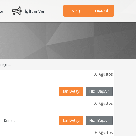
Giriş
Üye Ol
tur
İş İlanı Ver
İş İlanları
05 Ağustos
İlan Detayı
Hızlı Başvur
07 Ağustos
İlan Detayı
Hızlı Başvur
r - Konak
04 Ağustos