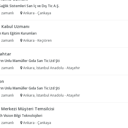
Sağlık Sistemleri San İç ve Dış Tic A.Ş.
 zamanlı
Ankara - Çankaya
t Kabul Uzmanı
 Kurs Eğitim Kurumları
 zamanlı
Ankara - Keçiören
ahtar
ırın Unlu Mamüller Gıda San Tic Ltd Şti
 zamanlı
Ankara, İstanbul Anadolu - Ataşehir
on
ırın Unlu Mamüller Gıda San Tic Ltd Şti
 zamanlı
Ankara, İstanbul Anadolu - Ataşehir
 Merkezi Müşteri Temsilcisi
h Vision Bilgi Teknolojileri
 zamanlı
Ankara - Çankaya