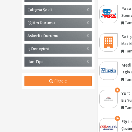
Paza
Çalışma Şekli
Stem 
Eğitim Durumu
Tam
Askerlik Durumu
Satı
Max Ki
İş Deneyimi
Tam
İlan Tipi
Medi
İzgin 
Tam
Filtrele
Yurt
Biz Yu
Tam
Eğit
Çözüm