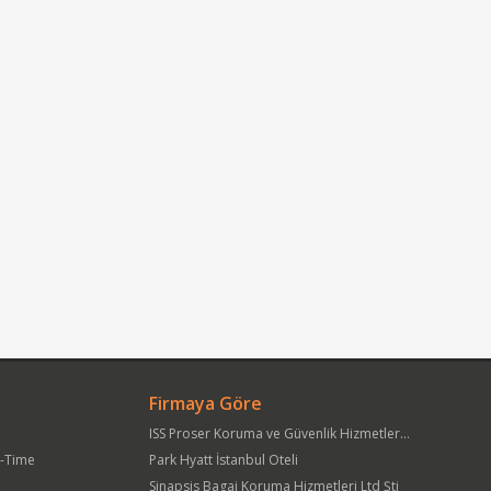
Firmaya Göre
ISS Proser Koruma ve Güvenlik Hizmetleri A.Ş.
t-Time
Park Hyatt İstanbul Oteli
Sinapsis Bagaj Koruma Hizmetleri Ltd Şti