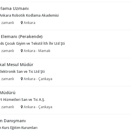
rlama Uzmanı
Ankara Robotik Kodlama Akademisi
 zamanlı
Ankara
ş Elemanı (Perakende)
ds Çocuk Giyim ve Tekstil İth İhr Ltd Şti
 zamanlı
Ankara - Mamak
kal Mesul Müdür
Elektronik San ve Tic Ltd Şti
 zamanlı
Ankara - Çankaya
 Müdürü
rt Hizmetleri San ve Tic A.Ş.
 zamanlı
Ankara - Çankaya
im Danışmanı
 Kurs Eğitim Kurumları