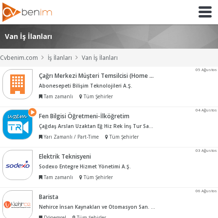
Van İş İlanları
Cvbenim.com
İş İlanları
Van İş İlanları
05 Ağustos
Çağrı Merkezi Müşteri Temsilcisi (Home Office)
Abonesepeti Bilişim Teknolojileri A.Ş.
Tam zamanlı
Tüm Şehirler
04 Ağustos
Fen Bilgisi Öğretmeni-İlköğretim
Çağdaş Arslan Uzaktan Eğ Hiz Rek İnş Tur San ve Tic Ltd Şti
Yarı Zamanlı / Part-Time
Tüm Şehirler
03 Ağustos
Elektrik Teknisyeni
Sodexo Entegre Hizmet Yönetimi A.Ş.
Tam zamanlı
Tüm Şehirler
06 Ağustos
Barista
Nehirce İnsan Kaynakları ve Otomasyon San. Tic. Ltd. Şti.
Dönemsel
Tüm Şehirler