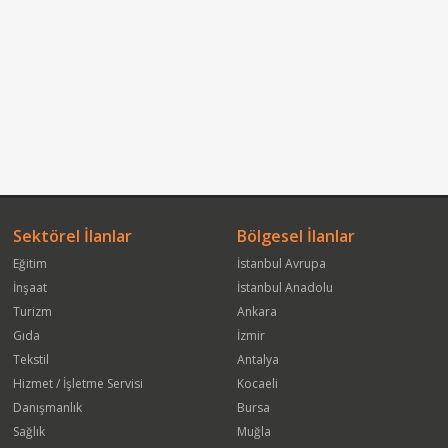
Sektörel İlanlar
Bölgesel İlanlar
Eğitim
İstanbul Avrupa
İnşaat
İstanbul Anadolu
Turizm
Ankara
Gıda
İzmir
Tekstil
Antalya
Hizmet / İşletme Servisi
Kocaeli
Danışmanlık
Bursa
Sağlık
Muğla