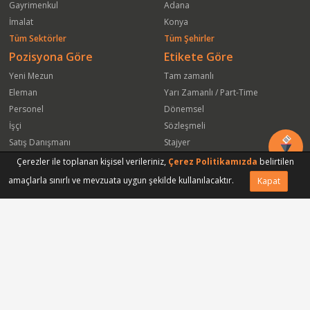
Gayrimenkul
Adana
İmalat
Konya
Tüm Sektörler
Tüm Şehirler
Pozisyona Göre
Etikete Göre
Yeni Mezun
Tam zamanlı
Eleman
Yarı Zamanlı / Part-Time
Personel
Dönemsel
İşçi
Sözleşmeli
Satış Danışmanı
Stajyer
Öğrenci
Freelance
Çerezler ile toplanan kişisel verileriniz,
Çerez Politikamızda
belirtilen
Satış Elemanı
Yeni Mezun
amaçlarla sınırlı ve mevzuata uygun şekilde kullanılacaktır.
Kapat
Vasıfsız Eleman
Engelli
Serbest Meslek
Bugün
Satış Temsilcisi
Bu Haftanın
Tüm Pozisyonlar
Firmaya Göre
ISS Proser Koruma ve Güvenlik Hizmetleri A.Ş.
Park Hyatt İstanbul Oteli