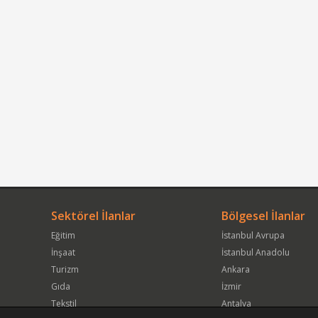
Sektörel İlanlar
Bölgesel İlanlar
Eğitim
İstanbul Avrupa
İnşaat
İstanbul Anadolu
Turizm
Ankara
Gıda
İzmir
Tekstil
Antalya