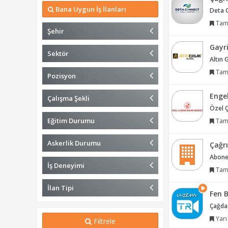
Bana Uygun İş İlanları
Deta 
Tam
Şehir
Gayr
Sektör
Altın 
Tam
Pozisyon
Engel
Çalışma Şekli
Özel Ç
Eğitim Durumu
Tam
Askerlik Durumu
Çağrı
Abones
İş Deneyimi
Tam
İlan Tipi
Fen B
Çağdaş
Yarı
Filtrele