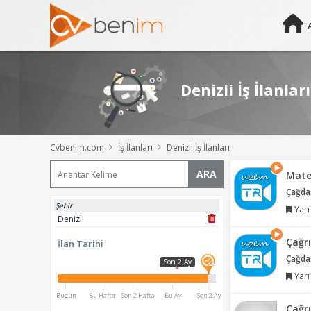
Denizli İş İlanları
Cvbenim.com
İş İlanları
Denizli İş İlanları
ARA
Mate
Çağdaş
Şehir
Yarı
Denizli
Çağrı
İlan Tarihi
Çağdaş
Son 2 Ay
Yarı
Bugün
Bu Hafta
Son 2 Hafta
Bu Ay
Son 2 Ay
Çağrı