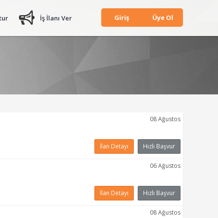
Giriş
Üye Ol
tur
İş İlanı Ver
08 Ağustos
İlan Detayı
Hızlı Başvur
06 Ağustos
İlan Detayı
Hızlı Başvur
08 Ağustos