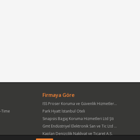
Firmaya Göre
ISS Proser Koruma ve Güvenlik Hizmetleri A.Ş.
t-Time
Park Hyatt İstanbul Oteli
Sinapsis Bagaj Koruma Hizmetleri Ltd Şti
Gmt Endüstriyel Elektronik San ve Tic Ltd Şti
Kaplan Denizcilik Nakliyat ve Ticaret A.Ş.