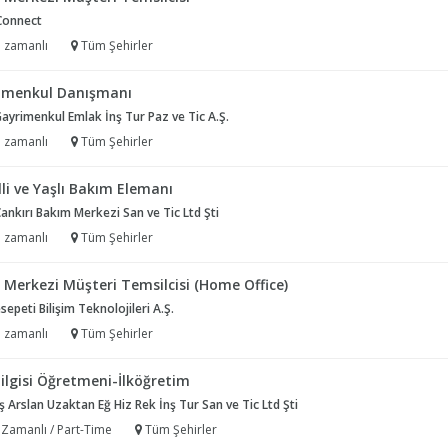
Connect
 zamanlı
Tüm Şehirler
imenkul Danışmanı
Gayrimenkul Emlak İnş Tur Paz ve Tic A.Ş.
 zamanlı
Tüm Şehirler
li ve Yaşlı Bakım Elemanı
ankırı Bakım Merkezi San ve Tic Ltd Şti
 zamanlı
Tüm Şehirler
 Merkezi Müşteri Temsilcisi (Home Office)
epeti Bilişim Teknolojileri A.Ş.
 zamanlı
Tüm Şehirler
ilgisi Öğretmeni-İlköğretim
 Arslan Uzaktan Eğ Hiz Rek İnş Tur San ve Tic Ltd Şti
 Zamanlı / Part-Time
Tüm Şehirler