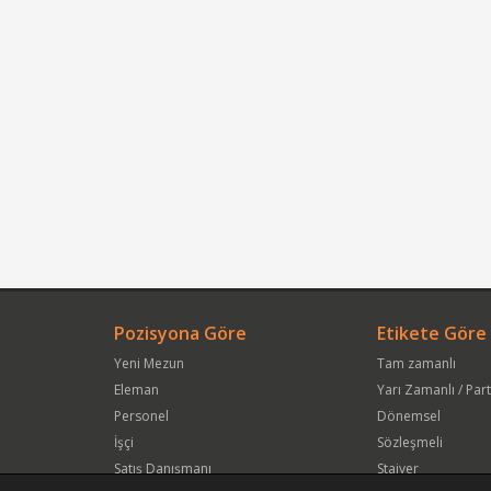
Pozisyona Göre
Etikete Göre
Yeni Mezun
Tam zamanlı
Eleman
Yarı Zamanlı / Par
Personel
Dönemsel
İşçi
Sözleşmeli
Satış Danışmanı
Stajyer