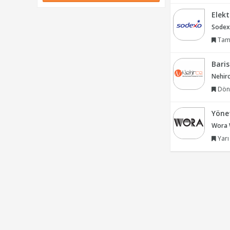
Elekt
Sodex
Tam
Bari
Nehirc
Dön
Yönet
Wora 
Yarı