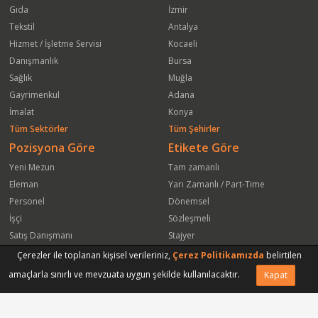
Gıda
İzmir
Tekstil
Antalya
Hizmet / İşletme Servisi
Kocaeli
Danışmanlık
Bursa
Sağlık
Muğla
Gayrimenkul
Adana
İmalat
Konya
Tüm Sektörler
Tüm Şehirler
Pozisyona Göre
Etikete Göre
Yeni Mezun
Tam zamanlı
Eleman
Yarı Zamanlı / Part-Time
Personel
Dönemsel
İşçi
Sözleşmeli
Satış Danışmanı
Stajyer
Öğrenci
Freelance
Çerezler ile toplanan kişisel verileriniz,
Çerez Politikamızda
belirtilen
Satış Elemanı
Yeni Mezun
amaçlarla sınırlı ve mevzuata uygun şekilde kullanılacaktır.
Kapat
Vasıfsız Eleman
Engelli
Serbest Meslek
Bugün