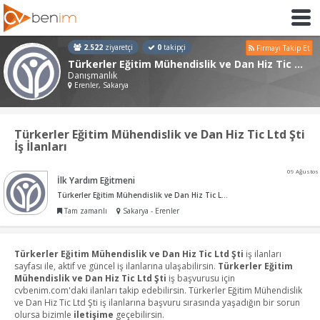
2.522
ziyaretçi
0
takipçi
Firmayı Takip Et
Türkerler Eğitim Mühendislik ve Dan Hiz Tic Ltd Şti
Danışmanlık
Erenler, Sakarya
Türkerler Eğitim Mühendislik ve Dan Hiz Tic Ltd Şti
İş İlanları
09 Ağustos
İlk Yardım Eğitmeni
Türkerler Eğitim Mühendislik ve Dan Hiz Tic Ltd Şti
Tam zamanlı
Sakarya - Erenler
Türkerler Eğitim Mühendislik ve Dan Hiz Tic Ltd Şti
iş ilanları
sayfası ile, aktif ve güncel iş ilanlarına ulaşabilirsin.
Türkerler Eğitim
Mühendislik ve Dan Hiz Tic Ltd Şti
iş başvurusu için
cvbenim.com'daki ilanları takip edebilirsin. Türkerler Eğitim Mühendislik
ve Dan Hiz Tic Ltd Şti iş ilanlarına başvuru sırasında yaşadığın bir sorun
olursa bizimle
iletişime
geçebilirsin.