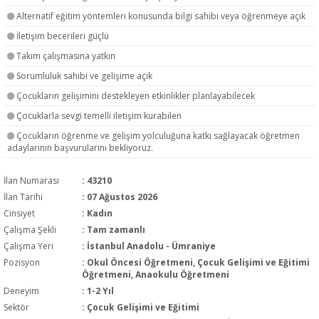
Alternatif eğitim yöntemleri konusunda bilgi sahibi veya öğrenmeye açık
İletişim becerileri güçlü
Takım çalışmasına yatkın
Sorumluluk sahibi ve gelişime açık
Çocukların gelişimini destekleyen etkinlikler planlayabilecek
Çocuklarla sevgi temelli iletişim kurabilen
Çocukların öğrenme ve gelişim yolculuğuna katkı sağlayacak öğretmen
adaylarının başvurularını bekliyoruz.
İlan Numarası
: 43210
İlan Tarihi
: 07 Ağustos 2026
Cinsiyet
: Kadın
Çalışma Şekli
:
Tam zamanlı
Çalışma Yeri
: İstanbul Anadolu - Ümraniye
Pozisyon
:
Okul Öncesi Öğretmeni, Çocuk Gelişimi ve Eğitimi
Öğretmeni, Anaokulu Öğretmeni
Deneyim
:
1-2 Yıl
Sektör
:
Çocuk Gelişimi ve Eğitimi