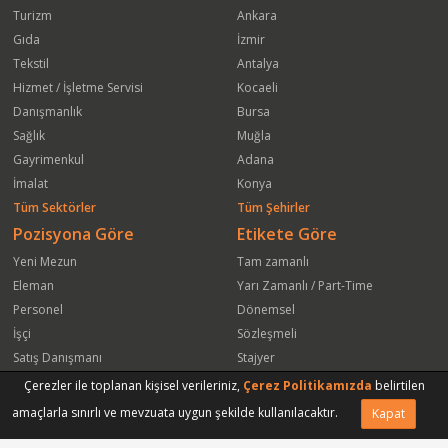
Turizm
Ankara
Gıda
İzmir
Tekstil
Antalya
Hizmet / İşletme Servisi
Kocaeli
Danışmanlık
Bursa
Sağlık
Muğla
Gayrimenkul
Adana
İmalat
Konya
Tüm Sektörler
Tüm Şehirler
Pozisyona Göre
Etikete Göre
Yeni Mezun
Tam zamanlı
Eleman
Yarı Zamanlı / Part-Time
Personel
Dönemsel
İşçi
Sözleşmeli
Satış Danışmanı
Stajyer
Öğrenci
Freelance
Çerezler ile toplanan kişisel verileriniz,
Çerez Politikamızda
belirtilen
Satış Elemanı
Yeni Mezun
amaçlarla sınırlı ve mevzuata uygun şekilde kullanılacaktır.
Kapat
Arkadaşına Gönder
Başvuru Yap
Vasıfsız Eleman
Engelli