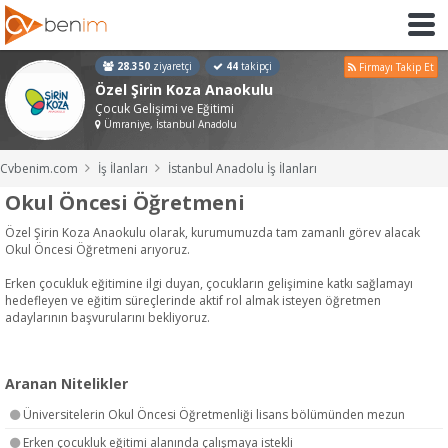
28.350
ziyaretçi
44
takipçi
Firmayı Takip Et
Özel Şirin Koza Anaokulu
Çocuk Gelişimi ve Eğitimi
Ümraniye, İstanbul Anadolu
Cvbenim.com
İş İlanları
İstanbul Anadolu İş İlanları
Okul Öncesi Öğretmeni
Özel Şirin Koza Anaokulu olarak, kurumumuzda tam zamanlı görev alacak
Okul Öncesi Öğretmeni arıyoruz.
Erken çocukluk eğitimine ilgi duyan, çocukların gelişimine katkı sağlamayı
hedefleyen ve eğitim süreçlerinde aktif rol almak isteyen öğretmen
adaylarının başvurularını bekliyoruz.
Aranan Nitelikler
Üniversitelerin Okul Öncesi Öğretmenliği lisans bölümünden mezun
Erken çocukluk eğitimi alanında çalışmaya istekli