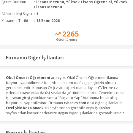
Eğitim Durumu
:
Lisans Mezunu, Yüksek Lisans Öğrencisi, Yüksek
Lisans Mezunu
Alınacak Kişi Sayısı
: 1
Kapanma Tarihi
: 13 Ekim 2026
2265
Görüntülenme
Firmanın Diğer İş İlanları
Okul Öncesi Öğretmeni
aranıyor. Okul Öncesi Öğretmeni ilanına
başvuru yapabilmeniz için cvbenim.com da özgeçmişinizin olması
gerekmektedir. Konuşan Cv (cv video) leri olan adaylar CV’leri ve cv
videoları başvurularda üst sıralarda görüntülenecektir. Cvbenim.com’a
iş arayan girişi yaptıktan sonra "Başvuru Yap" butonuna basarak iş
başvurusu yapabilirsiniz. Firmanın
cvbenim.com
daki diğer iş ilanlarını
Özel Şirin Koza Anaokulu
sayfasından görebilir veya
İş İlanları
sayfasından kariyer hedefinize uygun diğer iş ilanlarına gözatabilirsiniz.
Benzer İş İlanları