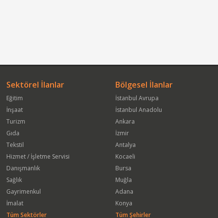
Sektörel İlanlar
Bölgesel İlanlar
Eğitim
İstanbul Avrupa
İnşaat
İstanbul Anadolu
Turizm
Ankara
Gıda
İzmir
Tekstil
Antalya
Hizmet / İşletme Servisi
Kocaeli
Danışmanlık
Bursa
Sağlık
Muğla
Gayrimenkul
Adana
İmalat
Konya
Tüm Sektörler
Tüm Şehirler