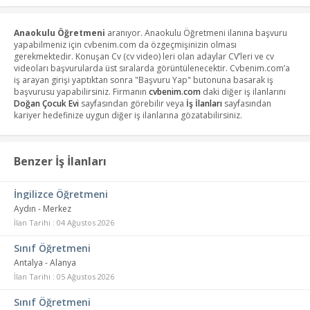
Anaokulu Öğretmeni
aranıyor. Anaokulu Öğretmeni ilanına başvuru
yapabilmeniz için cvbenim.com da özgeçmişinizin olması
gerekmektedir. Konuşan Cv (cv video) leri olan adaylar CV’leri ve cv
videoları başvurularda üst sıralarda görüntülenecektir. Cvbenim.com’a
iş arayan girişi yaptıktan sonra "Başvuru Yap" butonuna basarak iş
başvurusu yapabilirsiniz. Firmanın
cvbenim.com
daki diğer iş ilanlarını
Doğan Çocuk Evi
sayfasından görebilir veya
İş İlanları
sayfasından
kariyer hedefinize uygun diğer iş ilanlarına gözatabilirsiniz.
Benzer İş İlanları
İngilizce Öğretmeni
Aydın - Merkez
İlan Tarihi : 04 Ağustos 2026
Sınıf Öğretmeni
Antalya - Alanya
İlan Tarihi : 05 Ağustos 2026
Sınıf Öğretmeni