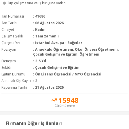
Ekip çalışmasına ve iş birliğine yatkın
İlan Numarası
: 41686
İlan Tarihi
: 06 Ağustos 2026
Cinsiyet
: Kadın
Çalışma Şekli
:
Tam zamanlı
Çalışma Yeri
: İstanbul Avrupa - Bağcılar
Pozisyon
:
Anaokulu Öğretmeni, Okul Öncesi Öğretmeni,
Çocuk Gelişimi ve Eğitimi Öğretmeni
Deneyim
:
2-5 Yıl
Sektör
:
Çocuk Gelişimi ve Eğitimi
Eğitim Durumu
:
Ön Lisans Öğrencisi / MYO Öğrencisi
Alınacak Kişi Sayısı
: 2
Kapanma Tarihi
: 21 Ağustos 2026
15948
Görüntülenme
Firmanın Diğer İş İlanları