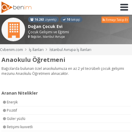
16.263
ziyaretçi
10
takipçi
Firmayı Takip Et
Doğan Çocuk Evi
Çocuk Gelişimi ve Eğitimi
Bağcılar, İstanbul Avrupa
Cvbenim.com
İş İlanları
İstanbul Avrupa İş İlanları
Anaokulu Öğretmeni
Bağcılarda bulunan özel anaokulumuza en az 2 yıl tecrübeli çocuk gelişimi
mezunu Anaokulu Öğretmeni alınacaktır.
Aranan Nitelikler
Enerjik
Pozitif
Güler yüzlü
İletişimi kuvvetli