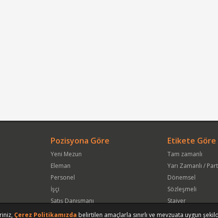
Pozisyona Göre
Etikete Göre
Yeni Mezun
Tam zamanlı
Eleman
Yarı Zamanlı / Par
Personel
Dönemsel
İşçi
Sözleşmeli
Satış Danışmanı
Stajyer
Öğrenci
Freelance
riniz,
Çerez Politikamızda
belirtilen amaçlarla sınırlı ve mevzuata uygun şekild