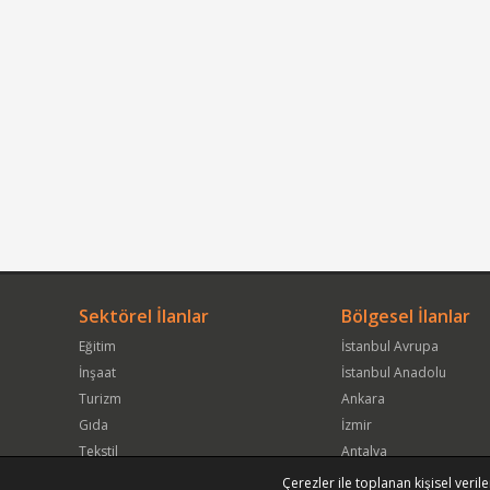
Sektörel İlanlar
Bölgesel İlanlar
Eğitim
İstanbul Avrupa
İnşaat
İstanbul Anadolu
Turizm
Ankara
Gıda
İzmir
Tekstil
Antalya
Hizmet / İşletme Servisi
Kocaeli
Çerezler ile toplanan kişisel verile