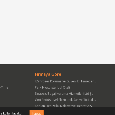
Firmaya Göre
ISS Proser Koruma ve Güvenlik Hizmetleri A.Ş.
t-Time
Park Hyatt İstanbul Oteli
Sinapsis Bagaj Koruma Hizmetleri Ltd Şti
Gmt Endüstriyel Elektronik San ve Tic Ltd Şti
Kaplan Denizcilik Nakliyat ve Ticaret A.Ş.
Yöre Süt Ürünleri Gıda ve İnşaat Pazarlama San Tic A.Ş.
e kullanılacaktır.
Kapat