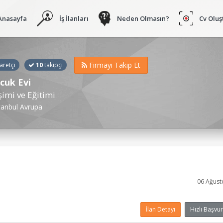
Anasayfa
İş İlanları
Neden Olmasın?
Cv Oluş
Firmayı Takip Et
aretçi
10
takipçi
cuk Evi
şimi ve Eğitimi
tanbul Avrupa
06 Ağust
İlan Detayı
Hızlı Başvur