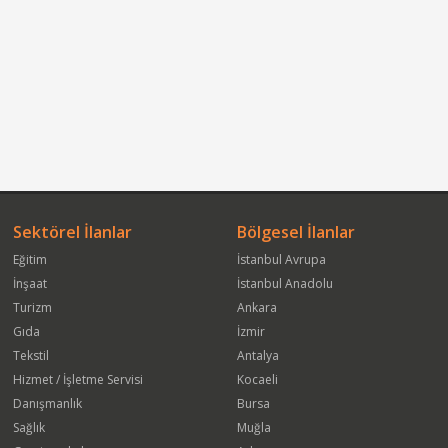
Sektörel İlanlar
Bölgesel İlanlar
Eğitim
İstanbul Avrupa
İnşaat
İstanbul Anadolu
Turizm
Ankara
Gıda
İzmir
Tekstil
Antalya
Hizmet / İşletme Servisi
Kocaeli
Danışmanlık
Bursa
Sağlık
Muğla