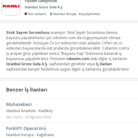
Yazılım Geliştiricisi
İstanbul Gross Gıda A.Ş.
Tam zamanlı
İstanbul Avrupa - Küçükçekmece
Stok Sayım Sorumlusu
aranıyor. Stok Sayım Sorumlusu ilanına
başvuru yapabilmeniz için cvbenim.com da özgeçmişinizin olması
gerekmektedir. Konuşan Cv (cv video) leri olan adaylar CV’leri ve cv
videoları başvurularda üst sıralarda görüntülenecektir. Cvbenim.com’a
iş arayan girişi yaptıktan sonra "Başvuru Yap" butonuna basarak iş
başvurusu yapabilirsiniz. Firmanın
cvbenim.com
daki diğer iş ilanlarını
İstanbul Gross Gıda A.Ş.
sayfasından görebilir veya
İş İlanları
sayfasından kariyer hedefinize uygun diğer iş ilanlarına gözatabilirsiniz.
Benzer İş İlanları
Muhasebeci
İstanbul Anadolu - Kadıköy
İlan Tarihi : 03 Ağustos 2026
Forklift Operatörü
İstanbul Avrupa - Kağıthane