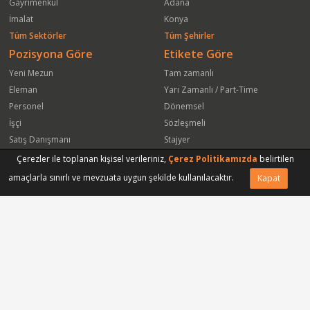
Gayrimenkul
Adana
İmalat
Konya
Tüm Sektörler
Tüm Şehirler
Pozisyona Göre
Etikete Göre
Yeni Mezun
Tam zamanlı
Eleman
Yarı Zamanlı / Part-Time
Personel
Dönemsel
İşçi
Sözleşmeli
Satış Danışmanı
Stajyer
Öğrenci
Freelance
Çerezler ile toplanan kişisel verileriniz,
Çerez Politikamızda
belirtilen
Satış Elemanı
Yeni Mezun
amaçlarla sınırlı ve mevzuata uygun şekilde kullanılacaktır.
Kapat
Arkadaşına Gönder
Başvuru Yap
Vasıfsız Eleman
Engelli
Serbest Meslek
Bugün
Satış Temsilcisi
Bu Haftanın
Tüm Pozisyonlar
Firmaya Göre
ISS Proser Koruma ve Güvenlik Hizmetleri A.Ş.
Park Hyatt İstanbul Oteli
Sinapsis Bagaj Koruma Hizmetleri Ltd Şti