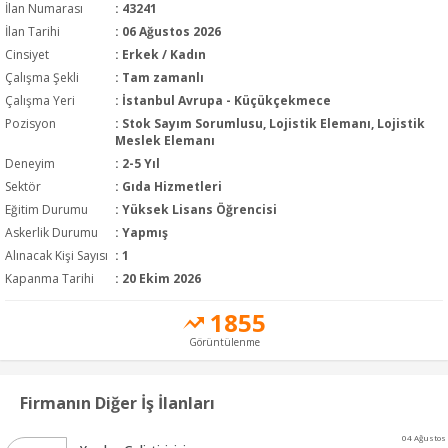
İlan Numarası
: 43241
İlan Tarihi
: 06 Ağustos 2026
Cinsiyet
: Erkek / Kadın
Çalışma Şekli
:
Tam zamanlı
Çalışma Yeri
: İstanbul Avrupa - Küçükçekmece
Pozisyon
:
Stok Sayım Sorumlusu, Lojistik Elemanı, Lojistik
Meslek Elemanı
Deneyim
:
2-5 Yıl
Sektör
:
Gıda Hizmetleri
Eğitim Durumu
:
Yüksek Lisans Öğrencisi
Askerlik Durumu
: Yapmış
Alınacak Kişi Sayısı
: 1
Kapanma Tarihi
: 20 Ekim 2026
1855
Görüntülenme
Firmanın Diğer İş İlanları
04 Ağustos