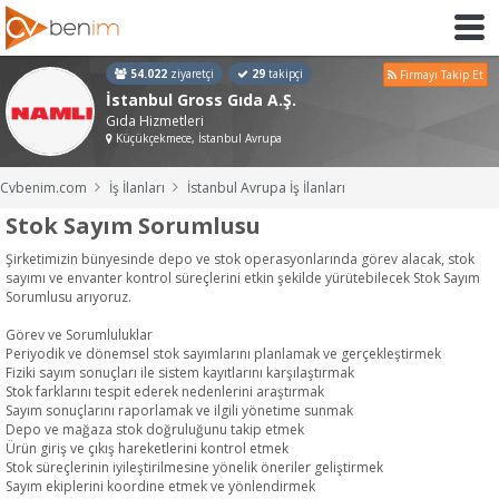
54.022
ziyaretçi
29
takipçi
Firmayı Takip Et
İstanbul Gross Gıda A.Ş.
Gıda Hizmetleri
Küçükçekmece, İstanbul Avrupa
Cvbenim.com
İş İlanları
İstanbul Avrupa İş İlanları
Stok Sayım Sorumlusu
Şirketimizin bünyesinde depo ve stok operasyonlarında görev alacak, stok
sayımı ve envanter kontrol süreçlerini etkin şekilde yürütebilecek Stok Sayım
Sorumlusu arıyoruz.
Görev ve Sorumluluklar
Periyodik ve dönemsel stok sayımlarını planlamak ve gerçekleştirmek
Fiziki sayım sonuçları ile sistem kayıtlarını karşılaştırmak
Stok farklarını tespit ederek nedenlerini araştırmak
Sayım sonuçlarını raporlamak ve ilgili yönetime sunmak
Depo ve mağaza stok doğruluğunu takip etmek
Ürün giriş ve çıkış hareketlerini kontrol etmek
Stok süreçlerinin iyileştirilmesine yönelik öneriler geliştirmek
Sayım ekiplerini koordine etmek ve yönlendirmek