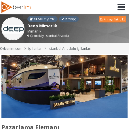
13.580
ziyaretçi
2
takipçi
Firmayı Takip Et
Deep Mimarlık
Mimarlık
Çekmeköy, İstanbul Anadolu
Cvbenim.com
İş İlanları
İstanbul Anadolu İş İlanları
Pazarlama Elemanı