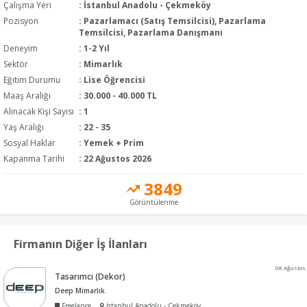
Çalışma Yeri
: İstanbul Anadolu - Çekmeköy
Pozisyon
:
Pazarlamacı (Satış Temsilcisi), Pazarlama
Temsilcisi, Pazarlama Danışmanı
Deneyim
:
1-2 Yıl
Sektör
:
Mimarlık
Eğitim Durumu
:
Lise Öğrencisi
Maaş Aralığı
:
30.000 - 40.000 TL
Alınacak Kişi Sayısı
: 1
Yaş Aralığı
: 22 - 35
Sosyal Haklar
: Yemek + Prim
Kapanma Tarihi
: 22 Ağustos 2026
3849
Görüntülenme
Firmanın Diğer İş İlanları
08 Ağustos
Tasarımcı (Dekor)
Deep Mimarlık
Freelance
İstanbul Anadolu - Çekmeköy