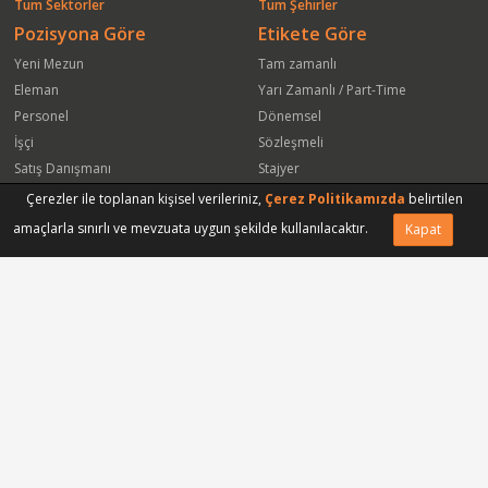
Tüm Sektörler
Tüm Şehirler
Pozisyona Göre
Etikete Göre
Yeni Mezun
Tam zamanlı
Eleman
Yarı Zamanlı / Part-Time
Personel
Dönemsel
İşçi
Sözleşmeli
Satış Danışmanı
Stajyer
Öğrenci
Freelance
Çerezler ile toplanan kişisel verileriniz,
Çerez Politikamızda
belirtilen
Satış Elemanı
Yeni Mezun
amaçlarla sınırlı ve mevzuata uygun şekilde kullanılacaktır.
Kapat
Arkadaşına Gönder
Başvuru Yap
Vasıfsız Eleman
Engelli
Serbest Meslek
Bugün
Satış Temsilcisi
Bu Haftanın
Tüm Pozisyonlar
Firmaya Göre
ISS Proser Koruma ve Güvenlik Hizmetleri A.Ş.
Park Hyatt İstanbul Oteli
Sinapsis Bagaj Koruma Hizmetleri Ltd Şti
Gmt Endüstriyel Elektronik San ve Tic Ltd Şti