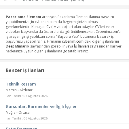
Pazarlama Elemanı
aranıyor. Pazarlama Elemanı ilanına başvuru
yapabilmeniz için cvbenim.com da özgeçmişinizin olması
gerekmektedir. Konuşan Cv (cv video) leri olan adaylar CV’leri ve cv
videoları başvurularda üst sıralarda görüntülenecektir. Cvbenim.com’a
iş arayan girişi yaptıktan sonra "Başvuru Yap" butonuna basarak iş
başvurusu yapabilirsiniz. Firmanın
cvbenim.com
daki diğer iş ilanlarını
Deep Mimarlık
sayfasından görebilir veya
İş İlanları
sayfasından kariyer
hedefinize uygun diğer iş ilanlarına gözatabilirsiniz.
Benzer İş İlanları
Teknik Ressam
Mersin - Akdeniz
İlan Tarihi : 07 Ağustos 2026
Garsonlar, Barmenler ve İlgili İşçiler
Muğla - Ortaca
İlan Tarihi : 06 Ağustos 2026
Satış Danışmanı