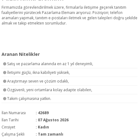
Firmamızda görevlendirilmek üzere, firmalarla iletişime geçerek tanıtım
faaliyetlerini yürütecek Pazarlama Elemanı arıyoruz. Pozisyon; telefon
aramaları yapmak, tanıtım e-postaları iletmek ve gelen talepleri doğru şekilde
almak ve takip etmekten sorumludur.
Aranan Nitelikler
Satış ve pazarlama alanında en az 1 yıl deneyimli,
İletişimi güçlü, ikna kabiliyeti yüksek,
Araştırmayı seven ve çözüm odaklı,
Özgüvenli, yeni ortamlara kolay adapte olabilen,
Takım çalışmasına yatkın.
İlan Numarası
: 42689
İlan Tarihi
: 07 Ağustos 2026
Cinsiyet
: Kadın
Çalışma Şekli
:
Tam zamanlı