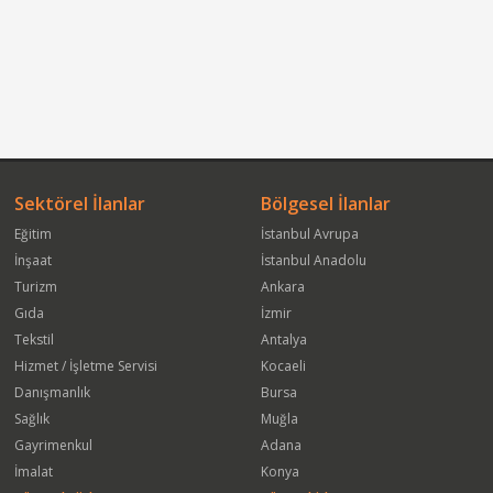
Sektörel İlanlar
Bölgesel İlanlar
Eğitim
İstanbul Avrupa
İnşaat
İstanbul Anadolu
Turizm
Ankara
Gıda
İzmir
Tekstil
Antalya
Hizmet / İşletme Servisi
Kocaeli
Danışmanlık
Bursa
Sağlık
Muğla
Gayrimenkul
Adana
İmalat
Konya